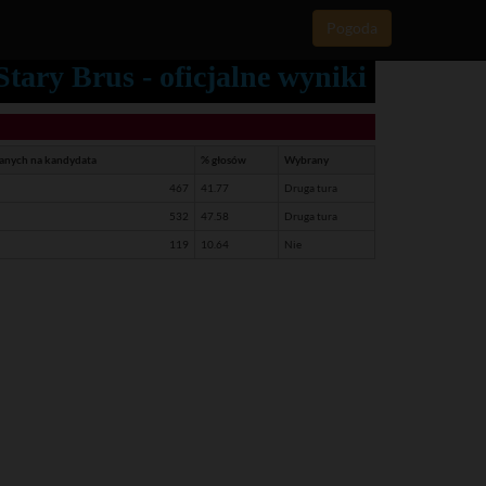
Pogoda
ary Brus - oficjalne wyniki
danych na kandydata
% głosów
Wybrany
467
41.77
Druga tura
532
47.58
Druga tura
119
10.64
Nie