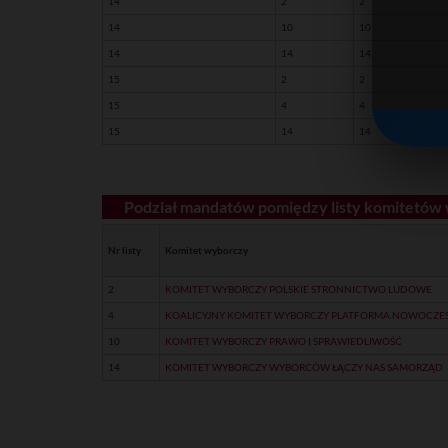
14
2
2
14
10
10
14
14
14
15
2
2
15
4
4
15
14
14
Podział mandatów pomiędzy listy komitetów
Nr listy
Komitet wyborczy
2
KOMITET WYBORCZY POLSKIE STRONNICTWO LUDOWE
4
KOALICYJNY KOMITET WYBORCZY PLATFORMA.NOWOCZES
10
KOMITET WYBORCZY PRAWO I SPRAWIEDLIWOŚĆ
14
KOMITET WYBORCZY WYBORCÓW ŁĄCZY NAS SAMORZĄD