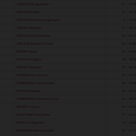
OZIEMCZUK Agnieszka
27
52.9
WINIARSKI Rafał
16
31.3
KRZOWSKA Grażyna Agnieszka
8
15.6
ŻYBURA Zbigniew
17
39.5
PEŁKA Jolanta Marianna
26
60.4
JURCZUK Sławomir Antoni
26
26.8
KUSZPA Janusz
53
54.6
KOLASA Grzegorz
18
18.5
PAKUŁA Stanisław
34
60.7
WERNER Irena Dorota
22
39.2
DĄBROWSKA Janina Aneta
38
55.8
NICPON Mateusz
30
44.1
DĄBROWSKA Katarzyna Anna
21
28.7
BROŻEK Justyna
35
47.9
BUDZYŃSKI Mieczysław
17
23.2
PIELECKA Bogumiła
13
28.8
RADOWSKI Marcin Ludwik
32
71.1