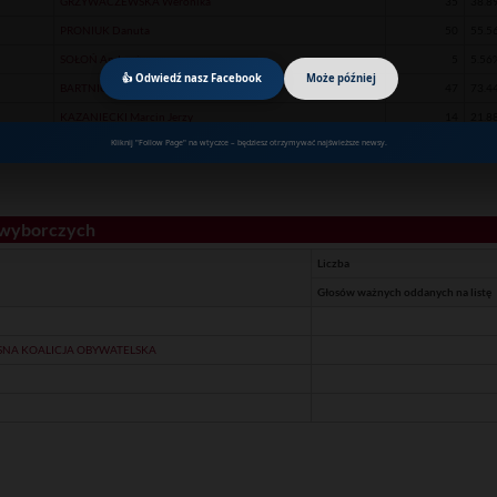
GRZYWACZEWSKA Weronika
35
38.8
PRONIUK Danuta
50
55.5
SOŁOŃ Andrzej
5
5.56
👍 Odwiedź nasz Facebook
Może później
BARTNICKI Artur
47
73.4
KAZANIECKI Marcin Jerzy
14
21.8
Kliknij "Follow Page" na wtyczce – będziesz otrzymywać najświeższe newsy.
PASTUSZUK Józef Antoni
3
4.69
 wyborczych
Liczba
Głosów ważnych oddanych na listę
NA KOALICJA OBYWATELSKA