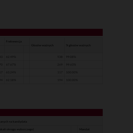
Frekwencja
Głosów ważnych
% głosów ważnych
43
62.49%
538
99.08%
70
67.67%
269
99.63%
17
63.24%
117
100.00%
94
62.18%
194
100.00%
anych na kandydata
skali okręgu wyborczego)
Mandat