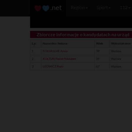
.net
Region
Sport
112
Zbiorcze informacje o kandydatach na urząd
L.p.
Nazwisko i Imiona
Wiek
Wykształcenie
1
FOX-HULME Anna
39
Wyższe
2
KOŁTUN Paweł Nikodem
39
Wyższe
3
USOWICZ Piotr
67
Wyższe