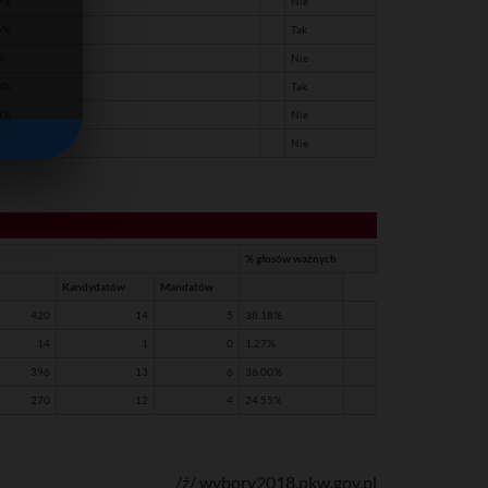
9%
Nie
6%
Tak
%
Nie
4%
Tak
8%
Nie
%
Nie
% głosów ważnych
Kandydatów
Mandatów
420
14
5
38.18%
14
1
0
1.27%
396
13
6
36.00%
270
12
4
24.55%
/ź/ wybory2018.pkw.gov.pl