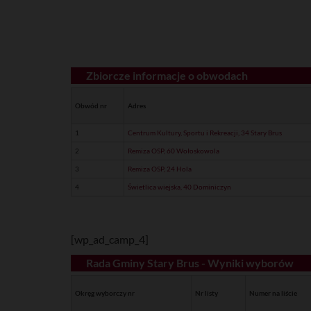
Zbiorcze informacje o obwodach
Obwód nr
Adres
1
Centrum Kultury, Sportu i Rekreacji, 34 Stary Brus
2
Remiza OSP, 60 Wołoskowola
3
Remiza OSP, 24 Hola
4
Świetlica wiejska, 40 Dominiczyn
[wp_ad_camp_4]
Rada Gminy Stary Brus - Wyniki wyborów
Okręg wyborczy nr
Nr listy
Numer na liście