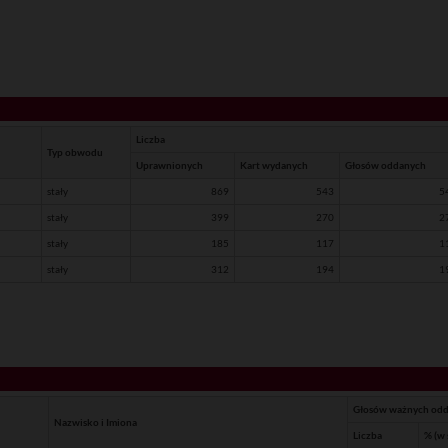
Liczba
Typ obwodu
Uprawnionych
Kart wydanych
Głosów oddanych
stały
869
543
5
stały
399
270
2
stały
185
117
1
stały
312
194
1
Głosów ważnych odd
Nazwisko i Imiona
Liczba
% (w 