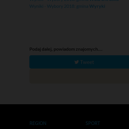
Wyniki - Wybory 2018: gmina
Wyryki
Podaj dalej, powiadom znajomych....
Tweet
REGION
SPORT