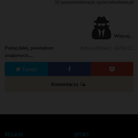
/ź/ pssewlodawa.pl, spzoz.wlodawa.pl
Więcej...
Podaj dalej, powiadom
data publikacji: 10/01/21
znajomych....
Tweet
Komentarzy
REGION
SPORT