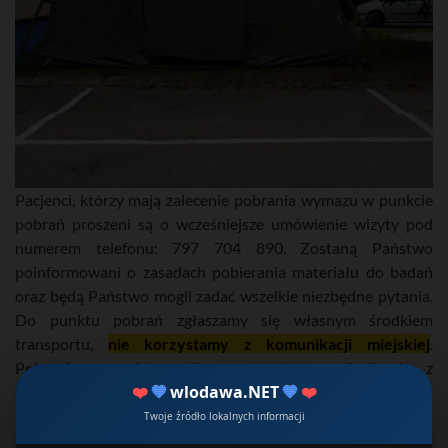
Pacjenci, którzy mają zalecenie pobrania wymazu w punkcie
pobrań proszeni są o wcześniejsze umówienie wizyty pod
numerem telefonu: 797 704 890. Zostaną Państwo
poinformowani o zasadach pobierania materiału do badań
oraz będą Państwo mogli zadać wszelkie niezbędne pytania.
Do punktu pobrań zgłaszamy się własnym środkiem
transportu,
nie korzystamy z komunikacji miejskiej
.
Pobranie materiału odbywa się bez wychodzenia z
❤️
💙
wlodawa.NET
💙
❤️
samochodu.
Twoje źródło lokalnych informacji