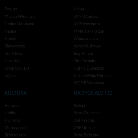
Powiat
Kibice
Miasto Włodawa
SMS Włodawa
Gmina Włodawa
MKS Mechanik
Hanna
MMA Pankration
Hańsk
Włodawianka
Sławatycze
Agros Suchawa
Stary Brus
Bug Hanna
Urszulin
Eko Różnaka
Wola Uhruska
Hutnik Dubeczno
Wyryki
Vitrum Wola Uhruska
MOSIR Włodawa
KULTURA
NA SYGNALE 112
Historia
Policja
Hobby
Straż Graniczna
Kulinaria
OSP Hanna
Motoryzacja
OSP Urszulin
Zrób to sam
Straż Pożarna