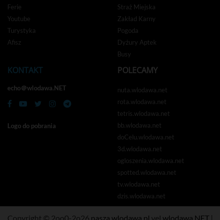
Ferie
Straż Miejska
Youtube
Zakład Karny
Turystyka
Pogoda
Afisz
Dyżury Aptek
Busy
KONTAKT
POLECAMY
echo＠wlodawa.NET
nuta.wlodawa.net
rota.wlodawa.net
tetris.wlodawa.net
bb.wlodawa.net
Logo do pobrania
doCelu.wlodawa.net
3d.wlodawa.net
ogloszenia.wlodawa.net
spotted.wlodawa.net
tv.wlodawa.net
dzis.wlodawa.net
Copyright © 2oo0-2o26
nasza.wlodawa.pl
vel
wlodawa.NET
|