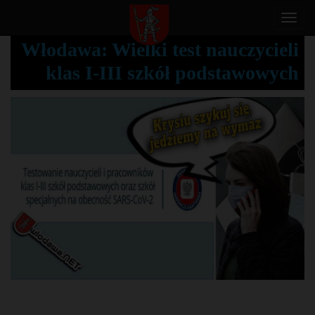
T
o
Włodawa: Wielki test nauczycieli
g
klas I-III szkół podstawowych
g
l
e
n
a
v
i
g
a
t
i
o
n