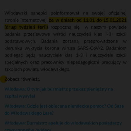
Włodawski sanepid poinformował na swojej oficjalnej
stronie internetowej,
że w dniach od 11.01 do 15.01.2021
(drugi tydzień ferii)
rozpoczną się w naszym powiecie
badania przesiewowe wśród nauczycieli klas I-III szkół
podstawowych. Badania zostaną przeprowadzone w
kierunku wykrycia korona wirusa SARS-CoV-2. Badaniom
podlegać będą nauczyciele klas 1-3 i nauczyciele szkół
specjalnych oraz pracownicy niepedagogiczni pracujący w
szkołach powiatu włodawskiego.
Zobacz również:.
Włodawa: O tym jak burmistrz przekaz pieniężny na
szpital wysyłał
Włodawa: Gdzie jest obiecana niemiecka pomoc? Od Sasa
do Włodawskiego Lasa?
Włodawa: Burmistrz apeluje do włodawskich posiadaczy
czworonogów /wideo/