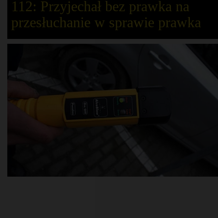
112: Przyjechał bez prawka na
przesłuchanie w sprawie prawka