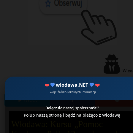
Więce
❤️
💙
wlodawa.NET
💙
❤️
Podaj dalej, powiadom znajomych....
data publikacji: 07/07/
Twoje źródło lokalnych informacji
Tweet
Dołącz do naszej społeczności!
Polub naszą stronę i bądź na bieżąco z Włodawą
Włodawa: Kursu „Pomoc