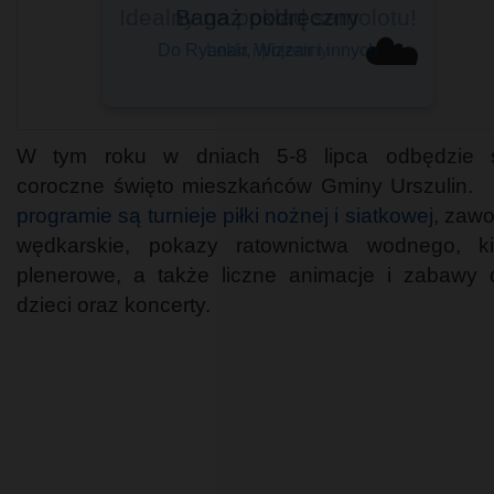
Bagaż podręczny
☁️
Do Ryanair, Wizzair i innych
W tym roku w dniach 5-8 lipca odbędzie 
coroczne święto mieszkańców Gminy Urszulin
programie są turnieje piłki nożnej i siatkowej
, zaw
wędkarskie, pokazy ratownictwa wodnego, k
plenerowe, a także liczne animacje i zabawy 
dzieci oraz koncerty.