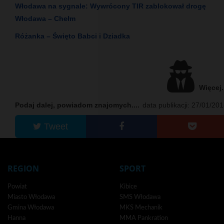
Włodawa na sygnale: Wywrócony TIR zablokował drogę
Włodawa – Chełm
Różanka – Święto Babci i Dziadka
Więcej.
Podaj dalej, powiadom znajomych....
data publikacji: 27/01/20
Tweet
REGION
SPORT
Powiat
Kibice
Miasto Włodawa
SMS Włodawa
Gmina Włodawa
MKS Mechanik
Hanna
MMA Pankration