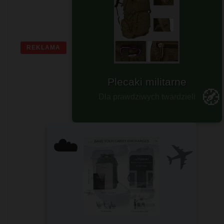
REKLAMA
Plecaki survivalowe
Sprawdź teraz!
🧭
ZOBACZ ➤
✈️
☁️