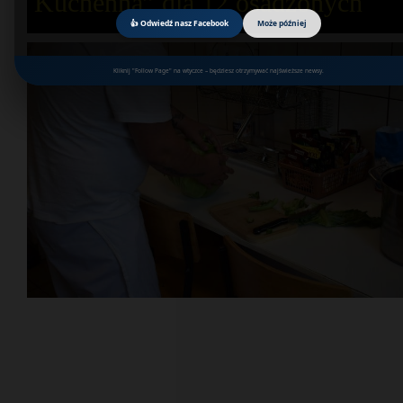
Kuchenna” dla 12 osadzonych
👍 Odwiedź nasz Facebook
Może później
Kliknij "Follow Page" na wtyczce – będziesz otrzymywać najświeższe newsy.