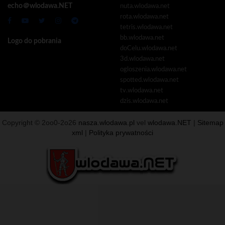
echo＠wlodawa.NET
nuta.wlodawa.net
rota.wlodawa.net
tetris.wlodawa.net
bb.wlodawa.net
Logo do pobrania
doCelu.wlodawa.net
3d.wlodawa.net
ogloszenia.wlodawa.net
spotted.wlodawa.net
tv.wlodawa.net
dzis.wlodawa.net
Copyright © 2oo0-2o26
nasza.wlodawa.pl
vel
wlodawa.NET
|
Sitemap
xml
|
Polityka prywatności