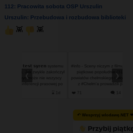
112: Pracowita sobota OSP Urszulin
Urszulin: Przebudowa i rozbudowa biblioteki
👾
👾
 systemu
#info - Sceny niczym z filmu akcji rozegrały się w
#in
akończył
piątkowe popołudnie (31 lipca) na drogach
mnie
❮
❯
wszyscy
powiatów chełmskiego i włodawskiego. Policjanci
wypad
owej po
z #Chełm'a prowadzili pościg za kierowcą
do
nissana qashqaia, …
⌛ 1d
❤️ 71
🗨️ 14
⌛ 1d
❤️ 0
↶ Wesprzyj wlodawę.NET 