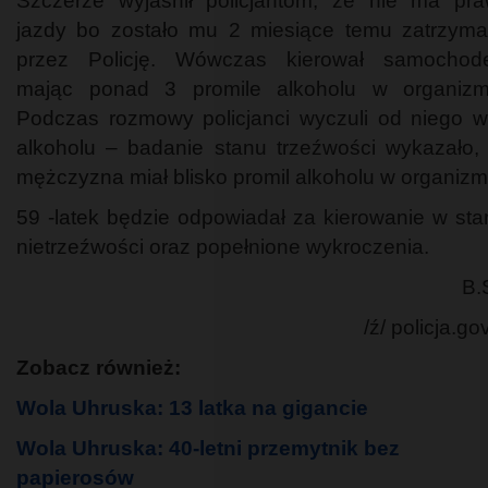
Szczerze wyjaśnił policjantom, że nie ma pr
jazdy bo zostało mu 2 miesiące temu zatrzym
przez Policję. Wówczas kierował samocho
mając ponad 3 promile alkoholu w organizm
Podczas rozmowy policjanci wyczuli od niego 
alkoholu – badanie stanu trzeźwości wykazało,
mężczyzna miał blisko promil alkoholu w organizm
59 -latek będzie odpowiadał za kierowanie w sta
nietrzeźwości oraz popełnione wykroczenia.
B.
/ź/ policja.gov
Zobacz również:
Wola Uhruska: 13 latka na gigancie
Wola Uhruska: 40-letni przemytnik bez
papierosów