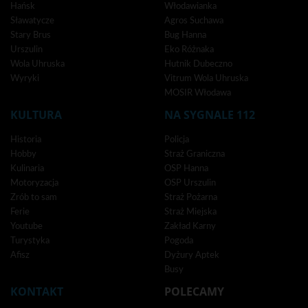
Hańsk
Włodawianka
Sławatycze
Agros Suchawa
Stary Brus
Bug Hanna
Urszulin
Eko Różnaka
Wola Uhruska
Hutnik Dubeczno
Wyryki
Vitrum Wola Uhruska
MOSIR Włodawa
KULTURA
NA SYGNALE 112
Historia
Policja
Hobby
Straż Graniczna
Kulinaria
OSP Hanna
Motoryzacja
OSP Urszulin
Zrób to sam
Straż Pożarna
Ferie
Straż Miejska
Youtube
Zakład Karny
Turystyka
Pogoda
Afisz
Dyżury Aptek
Busy
KONTAKT
POLECAMY