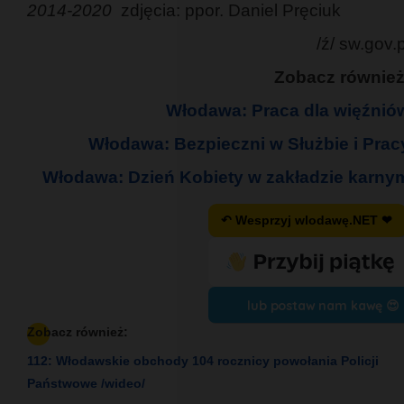
2014-2020
zdjęcia: ppor. Daniel Pręciuk
/ź/ sw.gov.p
Zobacz również
Włodawa: Praca dla więźnió
Włodawa: Bezpieczni w Służbie i Prac
Włodawa: Dzień Kobiety w zakładzie karny
↶ Wesprzyj wlodawę.NET ❤
lub postaw nam kawę 😍
Zobacz również:
112: Włodawskie obchody 104 rocznicy powołania Policji
Państwowe /wideo/