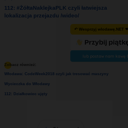
112: #ŻółtaNaklejkaPLK czyli łatwiejsza
lokalizacja przejazdu /wideo/
↶ Wesprzyj wlodawę.NET 
lub postaw nam kawę 
Zobacz również:
Włodawa: CodeWeek2018 czyli jak tresować maszyny
Wycieczka do Włodawy
112: Działkowiec ujęty