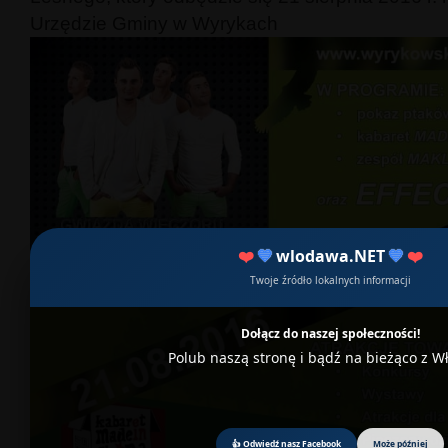
Urzędzie Gminy w Wyrykach
❤️
💙
wlodawa.NET
💙
❤️
Twoje źródło lokalnych informacji
Dołącz do naszej społeczności!
Polub naszą stronę i bądź na bieżąco z 
👍 Odwiedź nasz Facebook
Może później