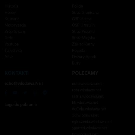
Historia
Policja
Hobby
Straż Graniczna
Kulinaria
OSP Hanna
Motoryzacja
OSP Urszulin
Zrób to sam
Straż Pożarna
Ferie
Straż Miejska
Youtube
Zakład Karny
Turystyka
Pogoda
Afisz
Dyżury Aptek
Busy
KONTAKT
POLECAMY
echo＠wlodawa.NET
nuta.wlodawa.net
rota.wlodawa.net
tetris.wlodawa.net
bb.wlodawa.net
Logo do pobrania
doCelu.wlodawa.net
3d.wlodawa.net
ogloszenia.wlodawa.net
spotted.wlodawa.net
tv.wlodawa.net