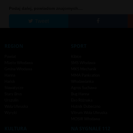
Podaj dalej, powiadom znajomych....
Tweet
REGION
SPORT
Powiat
Kibice
Miasto Włodawa
SMS Włodawa
Gmina Włodawa
MKS Mechanik
Hanna
MMA Pankration
Hańsk
Włodawianka
Sławatycze
Agros Suchawa
Stary Brus
Bug Hanna
Urszulin
Eko Różnaka
Wola Uhruska
Hutnik Dubeczno
Wyryki
Vitrum Wola Uhruska
MOSIR Włodawa
KULTURA
NA SYGNALE 112