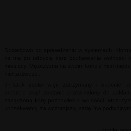
Dodatkowo po sprawdzeniu w systemach informa
że ma do odbycia karę pozbawienia wolności 
miesięcy. Mężczyzna na swoim koncie miał między
nietrzeźwości.
37-latek został więc zatrzymany i obecnie p
areszcie skąd zostanie przewieziony do Zakła
zasądzoną karę pozbawienia wolności. Mężczyzn
konsekwencji za wczorajszą jazdę "na podwójnym
źródło: www