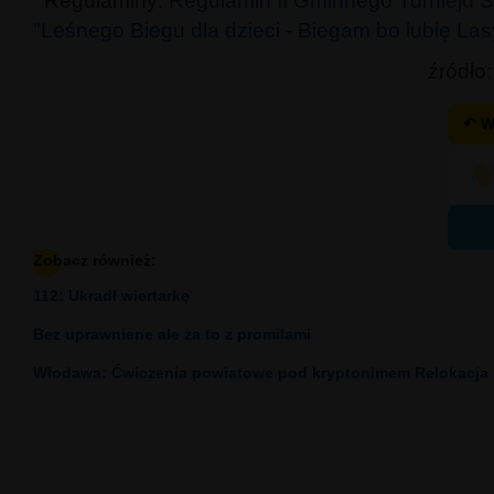
Regulaminy:
Regulamin II Gminnego Turnieju S
"Leśnego Biegu dla dzieci - Biegam bo lubię Las
źródło:
↶ W
Zobacz również:
112: Ukradł wiertarkę
Bez uprawniene ale za to z promilami
Włodawa: Ćwiczenia powiatowe pod kryptonimem Relokacja s