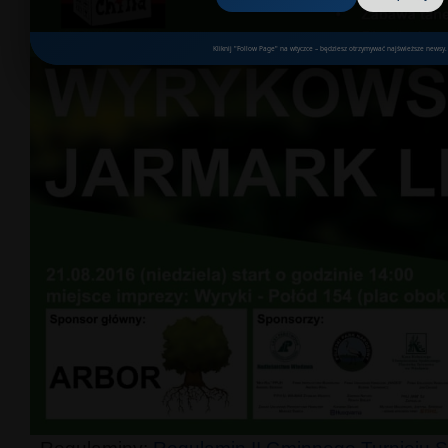
Kliknij "Follow Page" na wtyczce – będziesz otrzymywać najświeższe newsy.