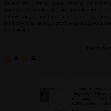
43-letni ob. Ukrainy został wczoraj zatrzyman
zarzuty. Przyznał się do popełnionego c
dobrowolnego poddania się karze. Zgodni
skarbowym za ten czyn grozi wysoka grzywna o
rzeczowych.
źródło: www
👾
👾
: takie przedmioty
#info - W piśmie z 3 czerwca 2026 roku
znajdują przy szczątkach …
dotyczącym "Zbiorczej informacji o petycja
❮
skierowanych do Rady Powiatu we Włodawi
2025 r.” można znaleźć następujący zapis: 👉 6.
Petycja indywidualna w sp…
⌛ 2d
❤️ 8
🗨️ 7
⌛ 