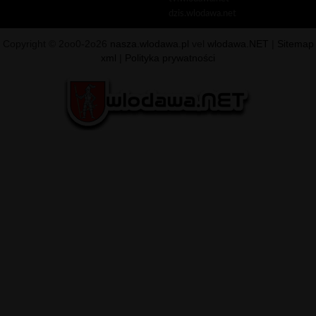
dzis.wlodawa.net
Copyright © 2oo0-2o26
nasza.wlodawa.pl
vel
wlodawa.NET
|
Sitemap
xml
|
Polityka prywatności