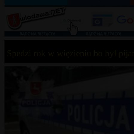
Spedzi rok w więzieniu bo był pija