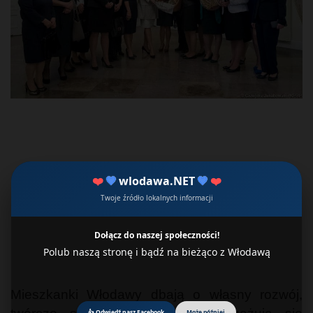
❤️
💙
wlodawa.NET
💙
❤️
Twoje źródło lokalnych informacji
Dołącz do naszej społeczności!
Polub naszą stronę i bądź na bieżąco z Włodawą
Mieszkanki Włodawy dbają o własny rozwój,
👍 Odwiedź nasz Facebook
Może później