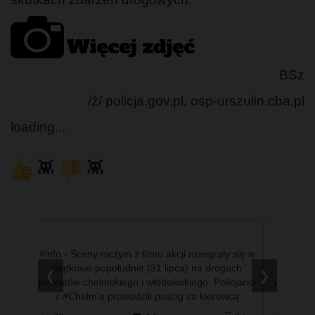
BSz
/ź/ policja.gov.pl, osp-urszulin.cba.pl
loading...
👾
👾
ystemu
#info - Sceny niczym z filmu akcji rozegrały się w
#info 
ończył
piątkowe popołudnie (31 lipca) na drogach
mniejsz
❮
❯
yscy
powiatów chełmskiego i włodawskiego. Policjanci
wypadła 
ej po
z #Chełm'a prowadzili pościg za kierowcą
dobrz
nissana qashqaia, …
#T