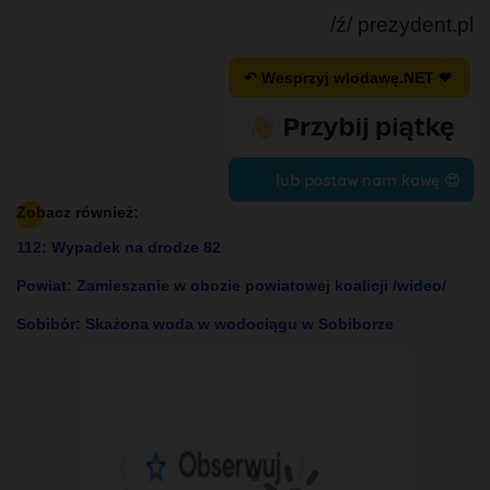
/ź/ prezydent.pl
↶ Wesprzyj wlodawę.NET ❤
lub postaw nam kawę 😍
Zobacz również:
112: Wypadek na drodze 82
Powiat: Zamieszanie w obozie powiatowej koalicji /wideo/
Sobibór: Skażona woda w wodociągu w Sobiborze