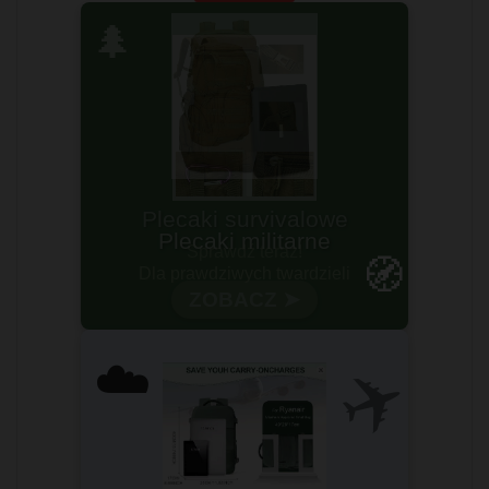
🌲
Plecaki survivalowe
Sprawdź teraz!
🧭
ZOBACZ ➤
✈️
☁️