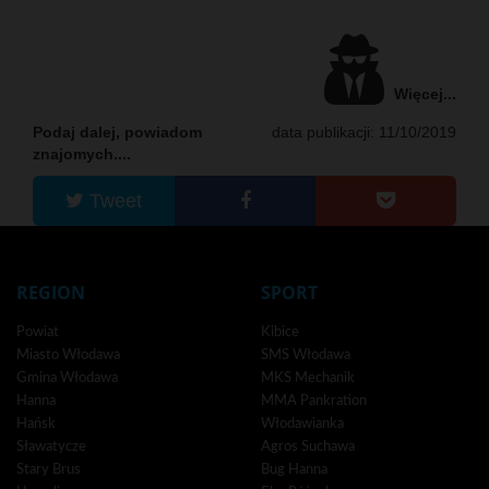
Więcej...
Podaj dalej, powiadom
data publikacji: 11/10/2019
znajomych....
Tweet
REGION
SPORT
Powiat
Kibice
Miasto Włodawa
SMS Włodawa
Gmina Włodawa
MKS Mechanik
Hanna
MMA Pankration
Hańsk
Włodawianka
Sławatycze
Agros Suchawa
Stary Brus
Bug Hanna