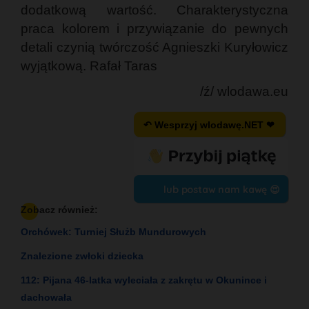
dodatkową wartość. Charakterystyczna
praca kolorem i przywiązanie do pewnych
detali czynią twórczość Agnieszki Kuryłowicz
wyjątkową. Rafał Taras
/ź/ wlodawa.eu
↶ Wesprzyj wlodawę.NET ❤
lub postaw nam kawę 😍
Zobacz również:
Orchówek: Turniej Służb Mundurowych
Znalezione zwłoki dziecka
112: Pijana 46-latka wyleciała z zakrętu w Okunince i
dachowała