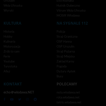
Urszulin
Eko Różnaka
Wola Uhruska
Hutnik Dubeczno
Wyryki
Vitrum Wola Uhruska
MOSIR Włodawa
KULTURA
NA SYGNALE 112
Historia
Policja
Hobby
Straż Graniczna
Kulinaria
OSP Hanna
Motoryzacja
OSP Urszulin
Zrób to sam
Straż Pożarna
Ferie
Straż Miejska
Youtube
Zakład Karny
Turystyka
Pogoda
Afisz
Dyżury Aptek
Busy
KONTAKT
POLECAMY
echo＠wlodawa.NET
nuta.wlodawa.net
rota.wlodawa.net
tetris.wlodawa.net