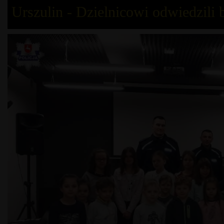
Urszulin - Dzielnicowi odwiedzili b