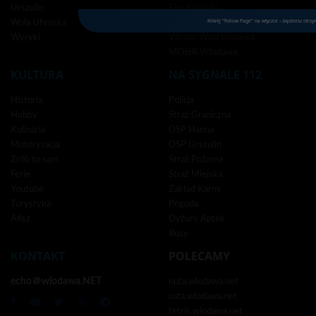
Urszulin
Eko Różnaka
Kliknij "Follow Page" na wtyczce – będziesz otrz
Wola Uhruska
Hutnik Dubeczno
Wyryki
Vitrum Wola Uhruska
MOSIR Włodawa
KULTURA
NA SYGNALE 112
Historia
Policja
Hobby
Straż Graniczna
Kulinaria
OSP Hanna
Motoryzacja
OSP Urszulin
Zrób to sam
Straż Pożarna
Ferie
Straż Miejska
Youtube
Zakład Karny
Turystyka
Pogoda
Afisz
Dyżury Aptek
Busy
KONTAKT
POLECAMY
echo＠wlodawa.NET
nuta.wlodawa.net
rota.wlodawa.net
tetris.wlodawa.net