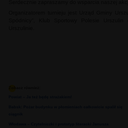
Serdecznie zapraszamy do wsparcia naszej akcji
Organizatorem turnieju jest Urząd Gminy Urszu
Spódnicy”, Klub Sportowy Polesie Urszulin
Urszulinie.
Zobacz również:
Powiat – Ja też będę strażakiem!
Babsk: Pożar budynku w płomieniach całkowicie spalił się
ciągnik
Włodawa – Czytelniczki i prototyp literacki Janusza