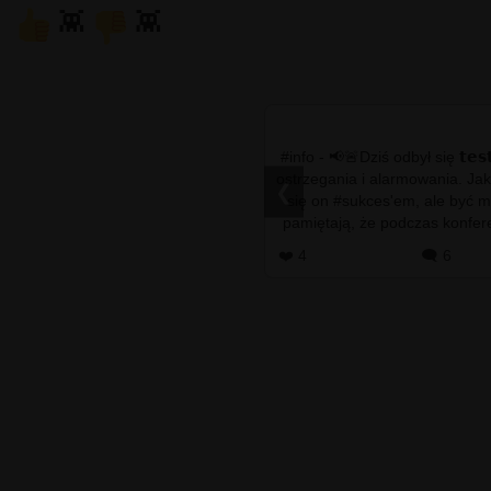
👾
👾
#info - 📢🚨Dziś odbył się 𝘁𝗲𝘀
ostrzegania i alarmowania. Ja
❮
się on #sukces'em, ale być 
pamiętają, że podczas konfer
wydarzeniach w 
❤️ 4
🗨️ 6