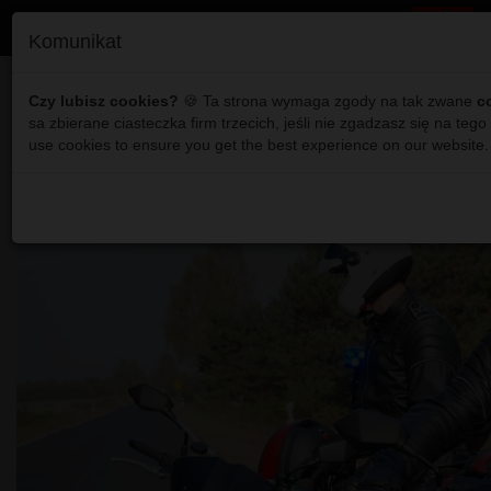
Komunikat
Region: Trwa nabór do sł
Czy lubisz cookies?
🍪 Ta strona wymaga zgody na tak zwane
c
sa zbierane ciasteczka firm trzecich, jeśli nie zgadzasz się na teg
Oddziale SG
use cookies to ensure you get the best experience on our website