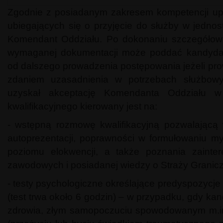
Zgodnie z posiadanym zakresem kompetencji up
ubiegających się o przyjęcie do służby w jednost
Komendant Oddziału. Po dokonaniu szczegółowe
wymaganej dokumentacji może poddać kandydat
od dalszego prowadzenia postępowania jeżeli pro
zdaniem uzasadnienia w potrzebach służbowyc
uzyskał akceptację Komendanta Oddziału w 
kwalifikacyjnego kierowany jest na:
- wstępną rozmowę kwalifikacyjną pozwalającą
autoprezentacji, poprawności w formułowaniu myś
poziomu elokwencji, a także poznania zainter
zawodowych i posiadanej wiedzy o Straży Graniczn
- testy psychologiczne określające predyspozycje
(test trwa około 6 godzin) – w przypadku, gdy kan
zdrowia, złym samopoczuciu spowodowanym m.in.