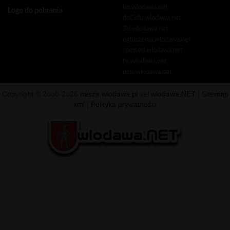
bb.wlodawa.net
Logo do pobrania
doCelu.wlodawa.net
3d.wlodawa.net
ogloszenia.wlodawa.net
spotted.wlodawa.net
tv.wlodawa.net
dzis.wlodawa.net
Copyright © 2oo0-2o26
nasza.wlodawa.pl
vel
wlodawa.NET
|
Sitemap
xml
|
Polityka prywatności