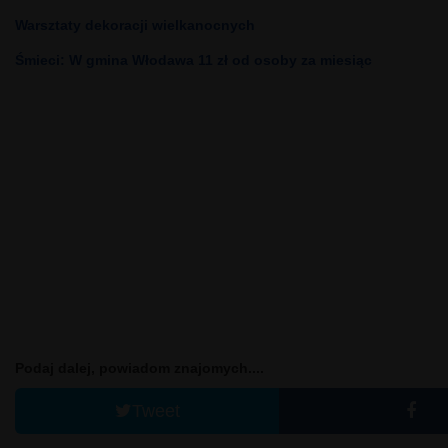
Warsztaty dekoracji wielkanocnych
Śmieci: W gmina Włodawa 11 zł od osoby za miesiąc
Podaj dalej, powiadom znajomych....
Tweet