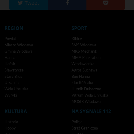
Tweet
REGION
SPORT
Powiat
Kibice
Miasto Włodawa
SMS Włodawa
Gmina Włodawa
MKS Mechanik
Hanna
MMA Pankration
Hańsk
Włodawianka
Sławatycze
Agros Suchawa
Stary Brus
Bug Hanna
Urszulin
Eko Różnaka
Wola Uhruska
Hutnik Dubeczno
Wyryki
Vitrum Wola Uhruska
MOSIR Włodawa
KULTURA
NA SYGNALE 112
Historia
Policja
Hobby
Straż Graniczna