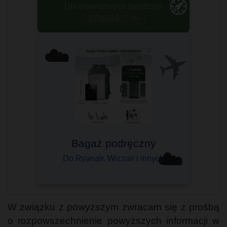
🧭
ZOBACZ ➤
✈️
☁️
Bagaż podręczny
☁️
Do Ryanair, Wizzair i innych
W związku z powyższym zwracam się z prośbą
o rozpowszechnienie powyższych informacji w