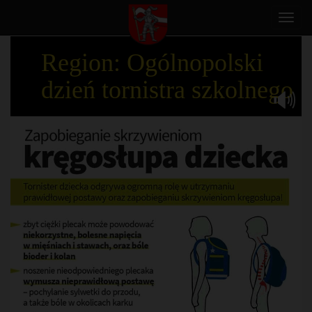
Toggl
navig
Region: Ogólnopolski
dzień tornistra szkolnego