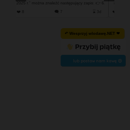
2025 r.” można znaleźć następujący zapis: 👉 6.
#wlodaw
Petycja indywidualna w sp…
 2d
❤️ 8
🗨️ 7
⌛ 3d
❤️ 21
↶ Wesprzyj wlodawę.NET ❤
lub postaw nam kawę 😍