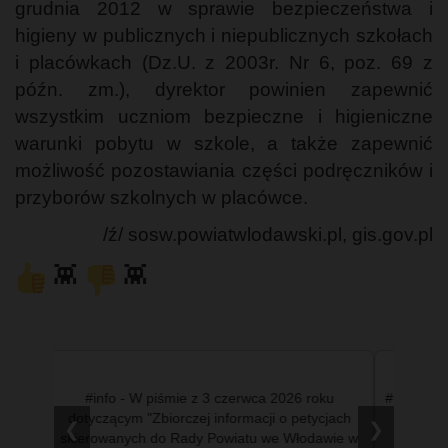
grudnia 2012 w sprawie bezpieczeństwa i
higieny w publicznych i niepublicznych szkołach
i placówkach (Dz.U. z 2003r. Nr 6, poz. 69 z
późn. zm.), dyrektor powinien zapewnić
wszystkim uczniom bezpieczne i higieniczne
warunki pobytu w szkole, a także zapewnić
możliwość pozostawiania części podręczników i
przyborów szkolnych w placówce.
/ź/ sosw.powiatwlodawski.pl, gis.gov.pl
👾
👾
ty
#info - W piśmie z 3 czerwca 2026 roku
#info - W
dotyczącym "Zbiorczej informacji o petycjach
#fotowl
❮
❯
skierowanych do Rady Powiatu we Włodawie w
#ziel