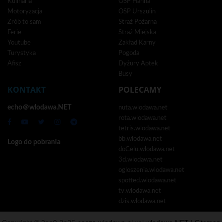
Kulinaria
OSP Hanna
Motoryzacja
OSP Urszulin
Zrób to sam
Straż Pożarna
Ferie
Straż Miejska
Youtube
Zakład Karny
Turystyka
Pogoda
Afisz
Dyżury Aptek
Busy
KONTAKT
POLECAMY
echo＠wlodawa.NET
nuta.wlodawa.net
rota.wlodawa.net
tetris.wlodawa.net
bb.wlodawa.net
Logo do pobrania
doCelu.wlodawa.net
3d.wlodawa.net
ogloszenia.wlodawa.net
spotted.wlodawa.net
tv.wlodawa.net
dzis.wlodawa.net