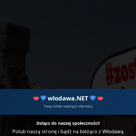
❤️
💙
wlodawa.NET
💙
❤️
Twoje źródło lokalnych informacji
Dołącz do naszej społeczności!
Polub naszą stronę i bądź na bieżąco z Włodawą