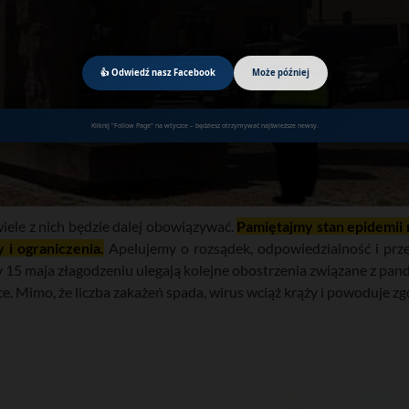
👍 Odwiedź nasz Facebook
Może później
Kliknij "Follow Page" na wtyczce – będziesz otrzymywać najświeższe newsy.
iele z nich będzie dalej obowiązywać.
Pamiętajmy stan epidemii 
i ograniczenia.
Apelujemy o rozsądek, odpowiedzialność i prz
ty 15 maja złagodzeniu ulegają kolejne obostrzenia związane z pa
. Mimo, że liczba zakażeń spada, wirus wciąż krąży i powoduje zgo