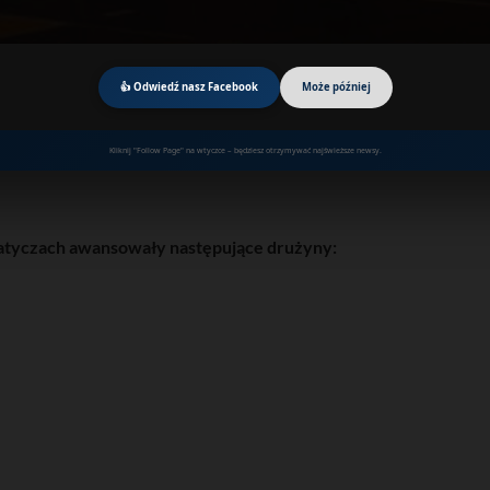
👍 Odwiedź nasz Facebook
Może później
Kliknij "Follow Page" na wtyczce – będziesz otrzymywać najświeższe newsy.
watyczach awansowały następujące drużyny: