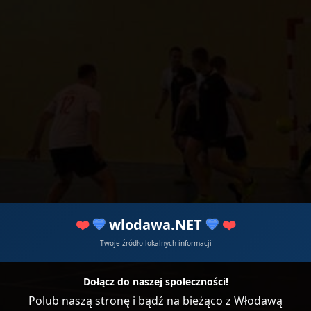
❤️
💙
wlodawa.NET
💙
❤️
Twoje źródło lokalnych informacji
Dołącz do naszej społeczności!
Polub naszą stronę i bądź na bieżąco z Włodawą