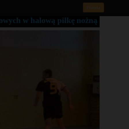
Pogoda
owych w halową piłkę nożną