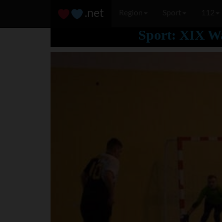
.net
Region
Sport
112
Sport: XIX W