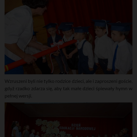
Wzruszeni byli nie tylko rodzice dzieci, ale i zaproszeni goście,
gdyż rzadko zdarza się, aby tak małe dzieci śpiewały hymn w
pełnej wersji.