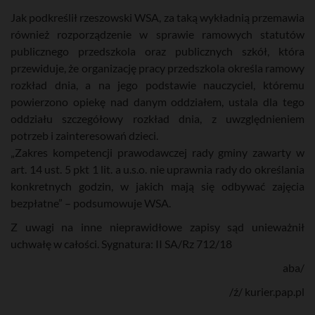
Jak podkreślił rzeszowski WSA, za taką wykładnią przemawia
również rozporządzenie w sprawie ramowych statutów
publicznego przedszkola oraz publicznych szkół, która
przewiduje, że organizację pracy przedszkola określa ramowy
rozkład dnia, a na jego podstawie nauczyciel, któremu
powierzono opiekę nad danym oddziałem, ustala dla tego
oddziału szczegółowy rozkład dnia, z uwzględnieniem
potrzeb i zainteresowań dzieci.
„Zakres kompetencji prawodawczej rady gminy zawarty w
art. 14 ust. 5 pkt 1 lit. a u.s.o. nie uprawnia rady do określania
konkretnych godzin, w jakich mają się odbywać zajęcia
bezpłatne” – podsumowuje WSA.
Z uwagi na inne nieprawidłowe zapisy sąd unieważnił
uchwałę w całości. Sygnatura: II SA/Rz 712/18
aba/
/ź/ kurier.pap.pl