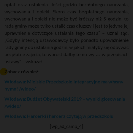
opłat oraz ustalenia ilości godzin bezpłatnego nauczania,
wychowania i opieki. Skoro czas bezpłatnego nauczania,
wychowania i opieki nie może być krótszy niż 5 godzin, to
rada gminy może tylko ustalić czas dłuższy i jest to jedyne jej
uprawnienie dotyczące ustalania tego czasu” – uznał sąd.
„Gdyby intencją ustawodawcy było ponadto upoważnienie
rady gminy do ustalania godzin, w jakich miałyby się odbywać
bezpłatne zajęcia, to wprost dałby temu wyraz w przepisach
ustawy” – wskazał.
Zobacz również:.
Włodawa: Miejskie Przedszkole Integracyjne ma własny
hymn! /wideo/
Włodawa: Budżet Obywatelski 2019 – wyniki głosowania
/wideo/
Włodawa: Harcerki i harcerz czytają w przedszkolu
[wp_ad_camp_4]