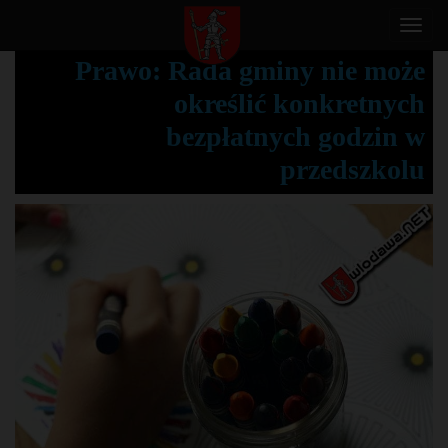
T
o
Prawo: Rada gminy nie może
g
określić konkretnych
g
l
bezpłatnych godzin w
e
przedszkolu
n
a
v
i
g
a
t
i
o
n