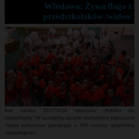
Włodawa: Żywa flaga z
przedszkolaków /wideo/
Rok szkolny 2017/2018 ogłoszono „Rokiem dla
Niepodległej”. W szczególny sposób obchodzimy tegoroczne
święta państwowe pamiętając o 100 rocznicy odzyskania
niepodległości.