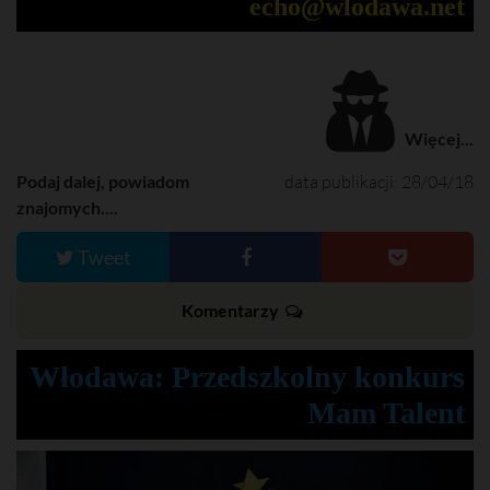
l
l
echo@wlodawa.net
t
e
e
t
M
F
i
m
u
u
e
t
l
e
l
s
c
Więcej...
r
e
e
Podaj dalej, powiadom
data publikacji: 28/04/18
n
znajomych....
Tweet
Komentarzy
Włodawa: Przedszkolny konkurs
Mam Talent