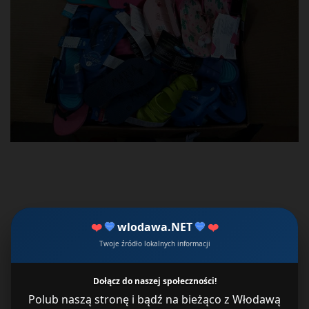
❤️
💙
wlodawa.NET
💙
❤️
Twoje źródło lokalnych informacji
Dołącz do naszej społeczności!
Polub naszą stronę i bądź na bieżąco z Włodawą