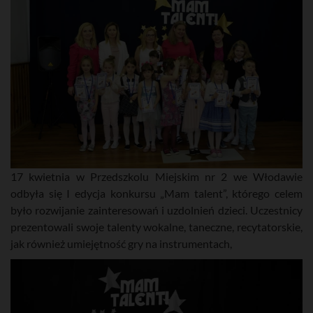
17 kwietnia w Przedszkolu Miejskim nr 2 we Włodawie
odbyła się I edycja konkursu „Mam talent”, którego celem
było rozwijanie zainteresowań i uzdolnień dzieci. Uczestnicy
prezentowali swoje talenty wokalne, taneczne, recytatorskie,
jak również umiejętność gry na instrumentach,