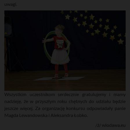
uwagi.
Wszystkim uczestnikom serdecznie gratulujemy i mamy
nadzieję, że w przyszłym roku chętnych do udziału będzie
jeszcze więcej. Za organizację konkursu odpowiadały panie
Magda Lewandowska i Aleksandra Łobko.
/ź/ wlodawa.eu