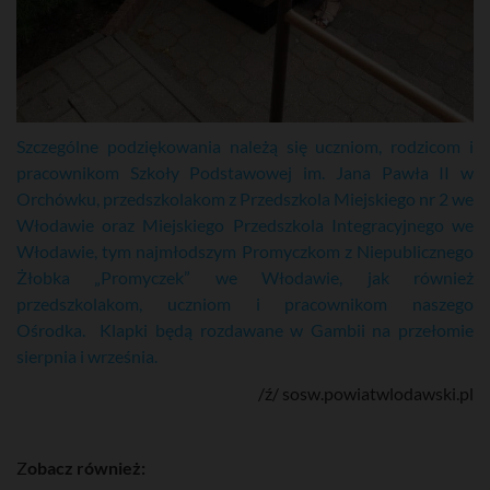
Szczególne podziękowania należą się uczniom, rodzicom i
pracownikom Szkoły Podstawowej im. Jana Pawła II w
Orchówku, przedszkolakom z Przedszkola Miejskiego nr 2 we
Włodawie oraz Miejskiego Przedszkola Integracyjnego we
Włodawie, tym najmłodszym Promyczkom z Niepublicznego
Żłobka „Promyczek” we Włodawie, jak również
przedszkolakom, uczniom i pracownikom naszego
Ośrodka. Klapki będą rozdawane w Gambii na przełomie
sierpnia i września.
/ź/ sosw.powiatwlodawski.pl
Z
obacz również: