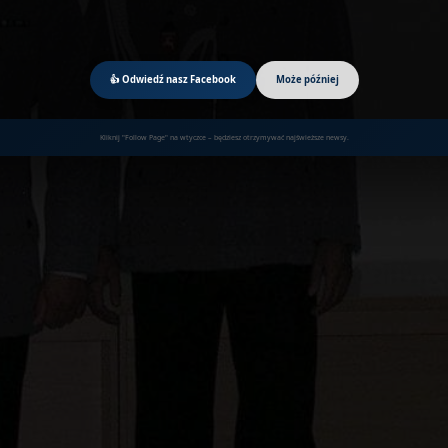
👍 Odwiedź nasz Facebook
Może później
Kliknij "Follow Page" na wtyczce – będziesz otrzymywać najświeższe newsy.