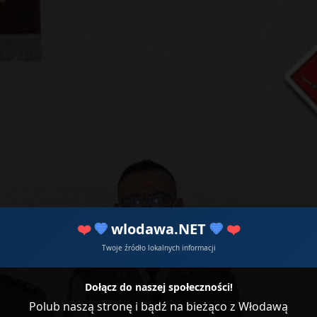
❤️
💙
wlodawa.NET
💙
❤️
Twoje źródło lokalnych informacji
Dołącz do naszej społeczności!
Polub naszą stronę i bądź na bieżąco z Włodawą