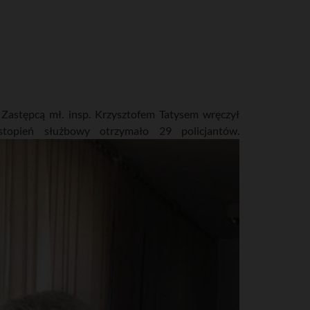
 Zastępcą mł. insp. Krzysztofem Tatysem wręczył
opień służbowy otrzymało 29 policjantów.