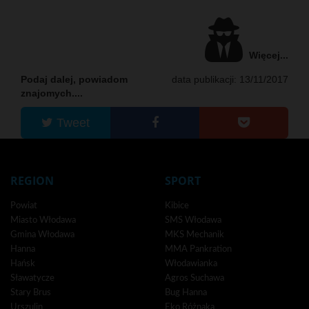
Więcej...
Podaj dalej, powiadom
data publikacji: 13/11/2017
znajomych....
Tweet
REGION
SPORT
Powiat
Kibice
Miasto Włodawa
SMS Włodawa
Gmina Włodawa
MKS Mechanik
Hanna
MMA Pankration
Hańsk
Włodawianka
Sławatycze
Agros Suchawa
Stary Brus
Bug Hanna
Urszulin
Eko Różnaka