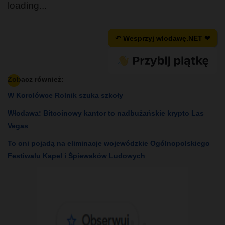
loading...
↶ Wesprzyj wlodawę.NET ❤
Zobacz również:
W Korolówce Rolnik szuka szkoły
Włodawa: Bitcoinowy kantor to nadbużańskie krypto Las
Vegas
To oni pojadą na eliminacje wojewódzkie Ogólnopolskiego
Festiwalu Kapel i Śpiewaków Ludowych