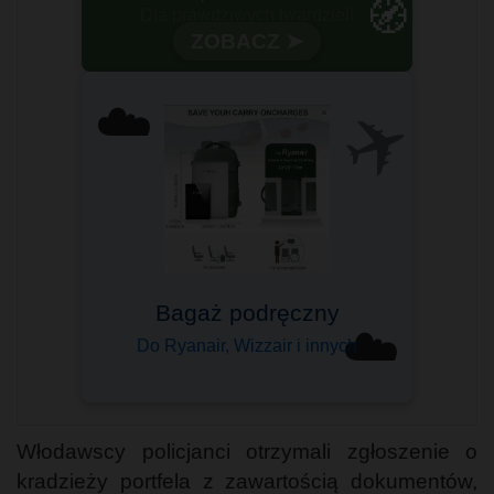
🧭
ZOBACZ ➤
✈️
☁️
Bagaż podręczny
☁️
Do Ryanair, Wizzair i innych
Włodawscy policjanci otrzymali zgłoszenie o
kradzieży portfela z zawartością dokumentów,