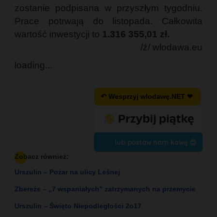
zostanie podpisana w przyszłym tygodniu.
Prace potrwają do listopada. Całkowita
wartość inwestycji to
1.316 355,01 zł.
/ź/ wlodawa.eu
loading...
↶ Wesprzyj wlodawę.NET ❤
lub postaw nam kawę 😍
Zobacz również:
Urszulin – Pożar na ulicy Leśnej
Zbereże – „7 wspaniałych” zatrzymanych na przemycie
Urszulin – Święto Niepodległości 2o17