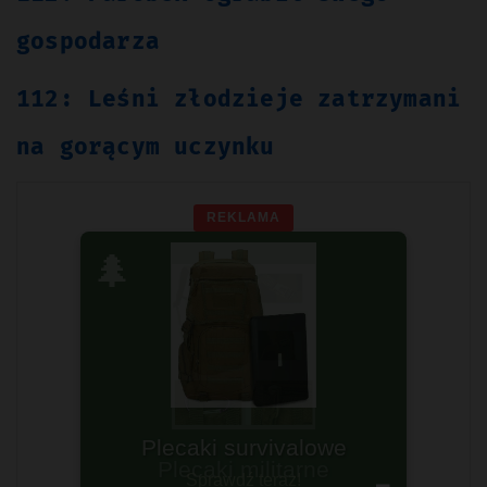
gospodarza
112: Leśni złodzieje zatrzymani
na gorącym uczynku
REKLAMA
🌲
Plecaki survivalowe
Sprawdź teraz!