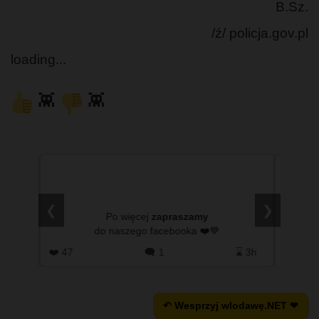
B.Sz.
/ź/ policja.gov.pl
loading...
👾
👾
s, że
Wykopa
 na
❮
❯
ystać
Po więcej
zapraszamy
zyć w
do naszego facebooka ❤️💙
 2h
❤️ 47
🗨️ 1
⌛ 3h
❤️ 0
↶ Wesprzyj wlodawę.NET ❤