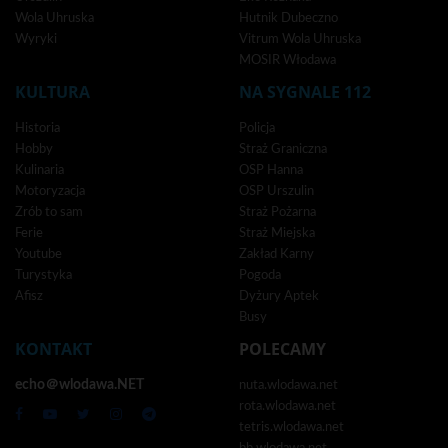
Wola Uhruska
Hutnik Dubeczno
Wyryki
Vitrum Wola Uhruska
MOSIR Włodawa
KULTURA
NA SYGNALE 112
Historia
Policja
Hobby
Straż Graniczna
Kulinaria
OSP Hanna
Motoryzacja
OSP Urszulin
Zrób to sam
Straż Pożarna
Ferie
Straż Miejska
Youtube
Zakład Karny
Turystyka
Pogoda
Afisz
Dyżury Aptek
Busy
KONTAKT
POLECAMY
echo＠wlodawa.NET
nuta.wlodawa.net
rota.wlodawa.net
tetris.wlodawa.net