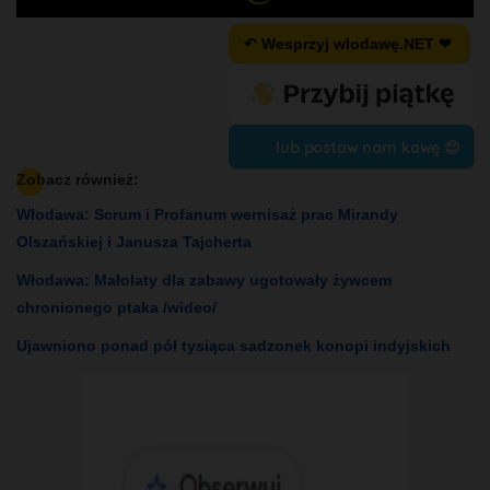
↶ Wesprzyj wlodawę.NET ❤
lub postaw nam kawę 😍
Zobacz również:
Włodawa: Scrum i Profanum wernisaż prac Mirandy
Olszańskiej i Janusza Tajcherta
Włodawa: Małolaty dla zabawy ugotowały żywcem
chronionego ptaka /wideo/
Ujawniono ponad pół tysiąca sadzonek konopi indyjskich