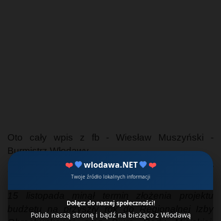
Oto cały wpis z fb - Wiesław Muszyński -
Burmistrz Włodawy
❤️
💙
wlodawa.NET
💙
❤️
Przed sobą trzymam PROJEKT BUDŻETU
Twoje źródło lokalnych informacji
GMINY MIEJSKIEJ WŁODAWA NA 2024 ROK
15 listopada minął termin złożenia projektu
Dołącz do naszej społeczności!
budżetu na przyszły rok do Regionalnej Izby
Polub naszą stronę i bądź na bieżąco z Włodawą