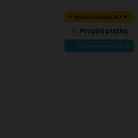
↶ Wesprzyj wlodawę.NET ❤
lub postaw nam kawę 😍