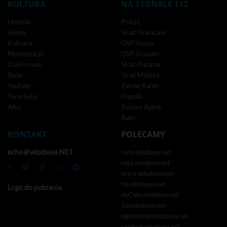
KULTURA
NA SYGNALE 112
Historia
Policja
Hobby
Straż Graniczna
Kulinaria
OSP Hanna
Motoryzacja
OSP Urszulin
Zrób to sam
Straż Pożarna
Ferie
Straż Miejska
Youtube
Zakład Karny
Turystyka
Pogoda
Afisz
Dyżury Aptek
Busy
KONTAKT
POLECAMY
echo＠wlodawa.NET
nuta.wlodawa.net
rota.wlodawa.net
tetris.wlodawa.net
bb.wlodawa.net
Logo do pobrania
doCelu.wlodawa.net
3d.wlodawa.net
ogloszenia.wlodawa.net