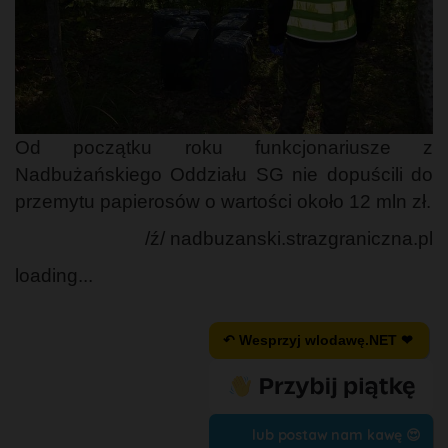
Od początku roku funkcjonariusze z
Nadbużańskiego Oddziału SG nie dopuścili do
przemytu papierosów o wartości około 12 mln zł.
/ź/ nadbuzanski.strazgraniczna.pl
loading...
↶ Wesprzyj wlodawę.NET ❤
lub postaw nam kawę 😍