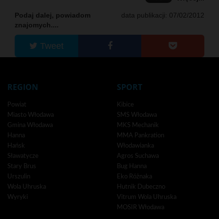
Podaj dalej, powiadom
data publikacji: 07/02/2012
znajomych....
Tweet
REGION
SPORT
Powiat
Kibice
Miasto Włodawa
SMS Włodawa
Gmina Włodawa
MKS Mechanik
Hanna
MMA Pankration
Hańsk
Włodawianka
Sławatycze
Agros Suchawa
Stary Brus
Bug Hanna
Urszulin
Eko Różnaka
Wola Uhruska
Hutnik Dubeczno
Wyryki
Vitrum Wola Uhruska
MOSIR Włodawa