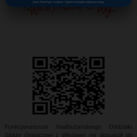
Kliknij "Follow Page" na wtyczce – będziesz otrzymywać najświeższe newsy.
Funkcjonariusze Nadbużańskiego Oddziału
Straży Granicznej z Włodawy nie dopuścili do