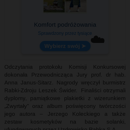
Idealny na pokład samolotu!
☁️
Lekki i pojemny
Odczytania protokołu Komisji Konkursowej
dokonała Przewodnicząca Jury prof. dr hab.
Anna Janus-Sitarz. Nagrody wręczył burmistrz
Rabki-Zdroju Leszek Świder. Finaliści otrzymali
dyplomy, pamiątkowe plakietki z wizerunkiem
„Zwyrtały” oraz album poświęcony twórczości
jego autora – Jerzego Koleckiego a także
zestaw kosmetyków na bazie solanki,
ufundowanych przez Uzdrowisko Rabka S.A.