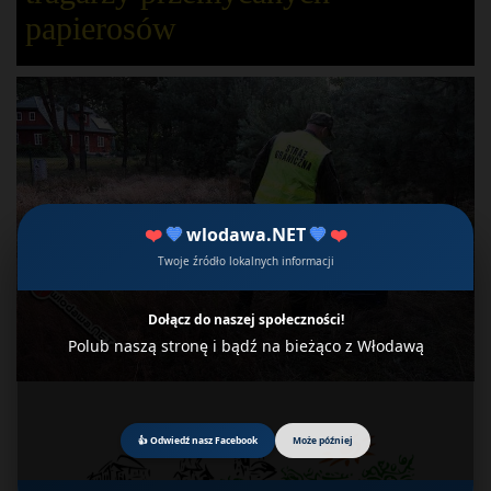
papierosów
❤️
💙
wlodawa.NET
💙
❤️
Twoje źródło lokalnych informacji
Dołącz do naszej społeczności!
Polub naszą stronę i bądź na bieżąco z Włodawą
👍 Odwiedź nasz Facebook
Może później