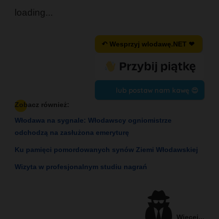
loading...
↶ Wesprzyj wlodawę.NET ❤
lub postaw nam kawę 😍
Zobacz również:
Włodawa na sygnale: Włodawscy ogniomistrze
odchodzą na zasłużona emeryturę
Ku pamięci pomordowanych synów Ziemi Włodawskiej
Wizyta w profesjonalnym studiu nagrań
Więcej...