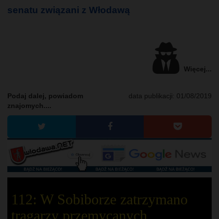
senatu związani z Włodawą
Więcej...
Podaj dalej, powiadom
data publikacji:
01/08/2019
znajomych....
112: W Sobiborze zatrzymano
tragarzy przemycanych