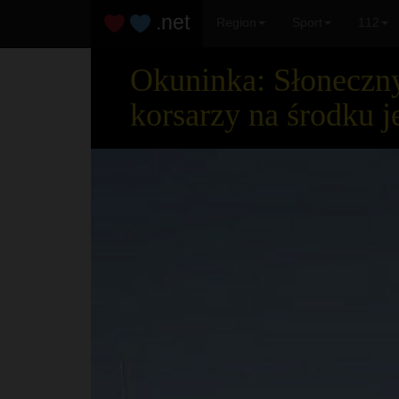
.net
Region
Sport
112
Okuninka: Słoneczny
korsarzy na środku j