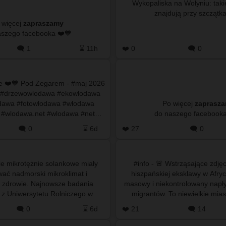
Wykopaliska na Wołyniu: taki
 więcej
zapraszamy
do naszego facebooka ❤️💙
🗨️ 1
⌛ 11h
❤️ 0
🗨️ 0
ie ❤️💙 Pod Zegarem - #maj 2026
 #drzewowlodawa #ekowlodawa
odawa #fotowłodawa #włodawa
Po więcej
zaprasz
#wlodawa.net #wlodawa #net…
🗨️ 0
⌛ 6d
❤️ 27
🗨️ 0
kie mikrotężnie solankowe miały
#info - 🚨 Wstrząsające zdjęc
ać nadmorski mikroklimat i
hiszpańskiej eksklawy w Afry
zdrowie. Najnowsze badania
masowy i niekontrolowany napł
z Uniwersytetu Rolniczego w
migrantów. To niewielkie miast
pokazują jednak całkowicie
położone na wybrzeżu 
🗨️ 0
⌛ 6d
❤️ 21
🗨️ 14
odmienny…