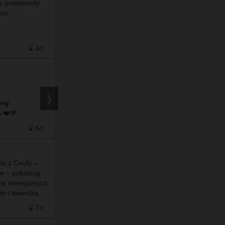
e przedmioty
#info - W piśmie z 3 czerwca 2026 roku
znajdują przy szczątkach …
dotyczącym "Zbiorczej informacji o petycjach
skierowanych do Rady Powiatu we Włodawie w
2025 r.” można znaleźć następujący zapis: 👉 6.
Petycja indywidualna w sp…
⌛ 3d
❤️ 8
🗨️ 7
⌛ 4d
#info – W tym roku, jak co roku we Włodawie,
ale jak zwykle każdy organizuje obchody
❯
amy
Powstania Warszawskiego po swojemu.
do naszego facebooka ❤️💙
Burmistrz swoje, Starosta swoje. Godzina „W”
ponownie będzie obchodzona w dwóch…
⌛ 6d
❤️ 2
🗨️ 2
⌛ 6d
ia z Ceuty –
#info -🏛️#Bunkier w Ratuszu 💣Urząd szykuje
ce – pokazują
się na trudne czasy?😲😵‍💫🫣 ✍️ Burmistrz
yw nielegalnych
podpisał umowę na wykonanie ukrycia kategorii
o i twierdza,
U-1 w budynku urzędu Włodawa Miasto Trzech
Maroka …
Kultur ⬜🟩 Co oznacza U-1? 🤔 …
⌛ 7d
❤️ 7
🗨️ 9
⌛ 8d