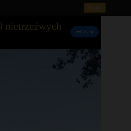
Pogoda
ł nietrzeźwych
Czytaj