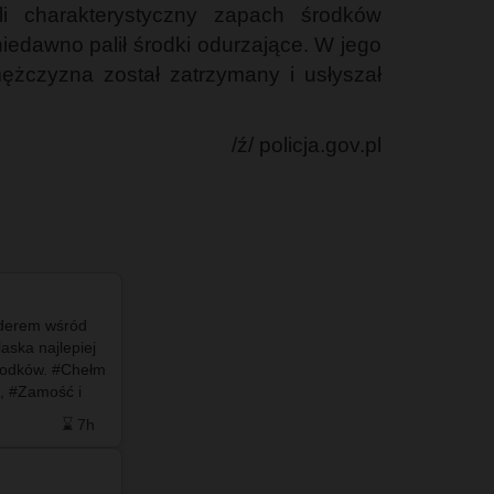
li charakterystyczny zapach środków
iedawno palił środki odurzające. W jego
ężczyzna został zatrzymany i usłyszał
/ź/ policja.gov.pl
liderem wśród
#info - Autor anonimu zarzuca byłej prezes, że
aska najlepiej
tuż po objęciu nowego stanowiska poszła na
rodków. #Chełm
zwolnienie lekarskie, a mimo to miała korzystać
i, #Zamość i
ze służbowego samochodu oraz uczestniczyć w
ą sporo…
sesjach Sejmiku Wo…
⌛ 7h
❤️ 10
🗨️ 4
⌛ 10h