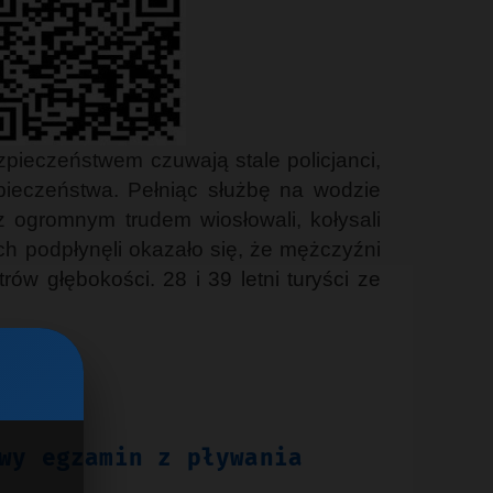
zpieczeństwem czuwają stale policjanci,
pieczeństwa. Pełniąc służbę na wodzie
z ogromnym trudem wiosłowali, kołysali
ich podpłynęli okazało się, że mężczyźni
ów głębokości. 28 i 39 letni turyści ze
wy egzamin z pływania