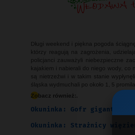
Długi weekend i piękna pogoda ściągnęł
którzy reagują na zagrożenia, udziel
policjanci zauważyli niebezpieczne za
kajakiem i nabierali do niego wody, co 
są nietrzeźwi i w takim stanie wypłynę
śląska wydmuchali po około 1, 5 promila
Zobacz również:.
Okuninka: Gofr gigant wyce
Okuninka: Strażnicy więzie