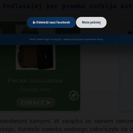
 Podlaskiej bez prawka rozbija aut
👍 Odwiedź nasz Facebook
Może później

☁
Kliknij "Follow Page" na wtyczce – będziesz otrzymywać najświeższe newsy.
Plecaki survivalowe
otowy na każdą wyprawę?
Sprawdź teraz!
🧭
Wytrzymałość i funkcjonalność
ZOBACZ ➤
mandatami karnymi. W związku ze stanem nietrzeźw
do brzegu. Kontrola rowerka wodnego zakończyła si