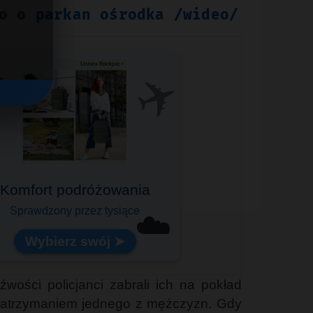
o o parkan ośrodka /wideo/
✈️
️
Komfort podróżowania
Sprawdzony przez tysiące
☁️
Wybierz swój ➤
ości policjanci zabrali ich na pokład
ę zatrzymaniem jednego z mężczyzn. Gdy