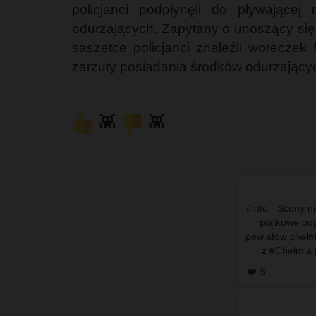
policjanci podpłynęli do pływające
odurzających. Zapytany o unoszący się 
saszetce policjanci znaleźli worecze
zarzuty posiadania środków odurzającyc
👾
👾
#info - Sceny ni
piątkowe pop
powiatów chełms
z #Chełm'a 
n
❤️ 8