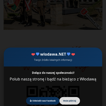
❤️
💙
wlodawa.NET
💙
❤️
Twoje źródło lokalnych informacji
Dołącz do naszej społeczności!
Polub naszą stronę i bądź na bieżąco z Włodawą
👍 Odwiedź nasz Facebook
Może później