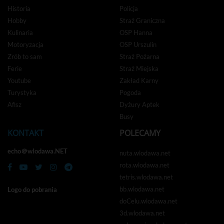
Historia
Policja
Hobby
Straż Graniczna
Kulinaria
OSP Hanna
Motoryzacja
OSP Urszulin
Zrób to sam
Straż Pożarna
Ferie
Straż Miejska
Youtube
Zakład Karny
Turystyka
Pogoda
Afisz
Dyżury Aptek
Busy
KONTAKT
POLECAMY
echo＠wlodawa.NET
nuta.wlodawa.net
rota.wlodawa.net
tetris.wlodawa.net
bb.wlodawa.net
Logo do pobrania
doCelu.wlodawa.net
3d.wlodawa.net