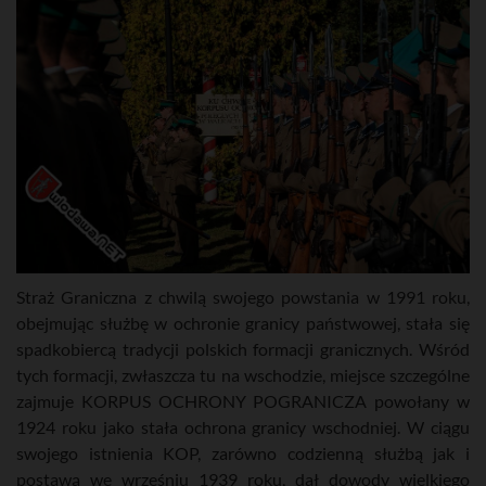
Straż Graniczna z chwilą swojego powstania w 1991 roku,
obejmując służbę w ochronie granicy państwowej, stała się
spadkobiercą tradycji polskich formacji granicznych. Wśród
tych formacji, zwłaszcza tu na wschodzie, miejsce szczególne
zajmuje KORPUS OCHRONY POGRANICZA powołany w
1924 roku jako stała ochrona granicy wschodniej. W ciągu
swojego istnienia KOP, zarówno codzienną służbą jak i
postawą we wrześniu 1939 roku, dał dowody wielkiego