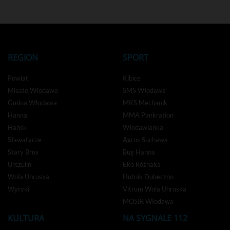
REGION
SPORT
Powiat
Kibice
Miasto Włodawa
SMS Włodawa
Gmina Włodawa
MKS Mechanik
Hanna
MMA Pankration
Hańsk
Włodawianka
Sławatycze
Agros Suchawa
Stary Brus
Bug Hanna
Urszulin
Eko Różnaka
Wola Uhruska
Hutnik Dubeczno
Wyryki
Vitrum Wola Uhruska
MOSIR Włodawa
KULTURA
NA SYGNALE 112