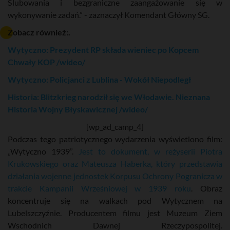
Ślubowania i bezgraniczne zaangażowanie się w
wykonywanie zadań.” - zaznaczył Komendant Główny SG.
Zobacz również:.
Wytyczno: Prezydent RP składa wieniec po Kopcem
Chwały KOP /wideo/
Wytyczno: Policjanci z Lublina - Wokół Niepodległ
Historia: Blitzkrieg narodził się we Włodawie. Nieznana
Historia Wojny Błyskawicznej /wideo/
[wp_ad_camp_4]
Podczas tego patriotycznego wydarzenia wyświetlono film:
„Wytyczno 1939”.
Jest to dokument, w reżyserii Piotra
Krukowskiego oraz Mateusza Haberka, który przedstawia
działania wojenne jednostek Korpusu Ochrony Pogranicza w
trakcie Kampanii Wrześniowej w 1939 roku
. Obraz
koncentruje się na walkach pod Wytycznem na
Lubelszczyźnie. Producentem filmu jest Muzeum Ziem
Wschodnich Dawnej Rzeczypospolitej.