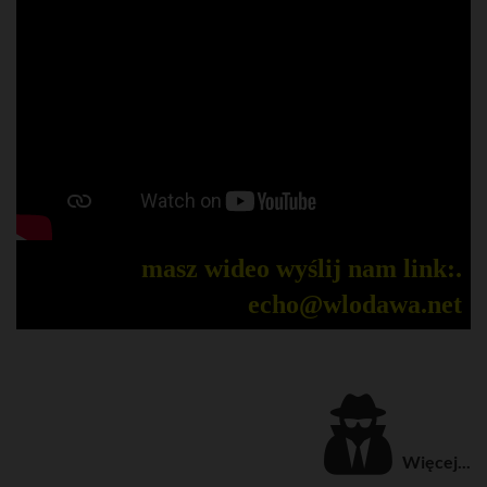
masz wideo wyślij nam link:.
echo@wlodawa.net
Więcej...