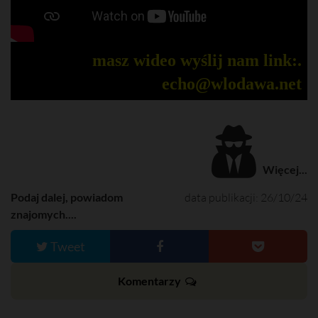
masz wideo wyślij nam link:.
echo@wlodawa.net
Więcej...
Podaj dalej, powiadom
data publikacji: 26/10/24
znajomych....
Tweet
Komentarzy