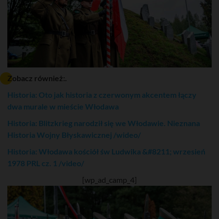
Zobacz również:.
Historia: Oto jak historia z czerwonym akcentem łączy
dwa murale w mieście Włodawa
Historia: Blitzkrieg narodził się we Włodawie. Nieznana
Historia Wojny Błyskawicznej /wideo/
Historia: Włodawa kościół św Ludwika &#8211; wrzesień
1978 PRL cz. 1 /video/
[wp_ad_camp_4]