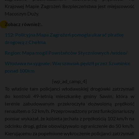
Krajowej Mapie Zagrożeń Bezpieczeństwa jest miejscowość
Macoszyn Duży.
Zobacz również:.
112: Policyjna Mapa Zagrożeń pomogła ukarać piratkę
drogową z Chełma
Region: Mapa mogił Powstańców Styczniowych /wideo/
Włodawa na sygnale: Warszawiak pędził przez Szuminke
ponad 100km
[wp_ad_camp_4]
To właśnie tam policjanci włodawskiej drogówki zatrzymali
do kontroli 49-letnią mieszkankę gminy Sawin, która w
terenie zabudowanym przekroczyła dozwoloną prędkość
renaultem o 52 km/h. Przeprowadzony przez funkcjonariuszy
pomiar wykazał, że kobieta jechała z prędkością 102 km/h na
odcinku drogi, gdzie obowiązywało ograniczenie do 50 km/h.
Kierującemu za popełnione wykroczenie policjanci zatrzymali