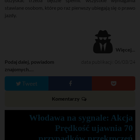
odzyskać trzeba będzie spełnić wszystkie wymagania
stawiane osobom, które po raz pierwszy ubiegają się o prawo
jazdy.
Więcej...
Podaj dalej, powiadom
data publikacji: 06/03/24
znajomych....
Tweet
Komentarzy
Włodawa na sygnale: Akcja
Prędkość ujawnia 70
przypadków przekroczeń