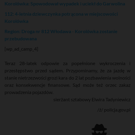
Korolówka: Spowodował wypadek i uciekł do Garwolina
112: 4-letnia dziewczynka potrącona w miejscowości
Korolówka
Region: Droga nr 812 Włodawa - Korolówka zostanie
przebudowana
[wp_ad_camp_4]
Teraz 28-latek odpowie za popełnione wykroczenia i
przestępstwo przed sądem. Przypominamy, że za jazdę w
stanie nietrzezwości grozi kara do 2 lat pozbawienia wolności
oraz konsekwencje finansowe. Sąd może też orzec zakaz
prowadzenia pojazdów.
sierżant sztabowy Elwira Tadyniewicz
/ź/ policja.gov.pl