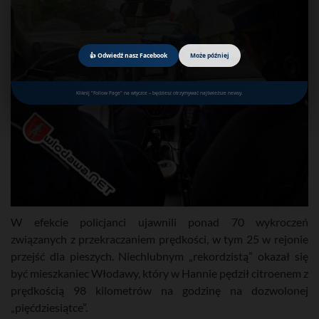
👍 Odwiedź nasz Facebook
Może później
Kliknij "Follow Page" na wtyczce – będziesz otrzymywać najświeższe newsy.
W efekcie policjanci ujawnili ponad 70 wykroczeń
związanych z przekraczaniem prędkości, w tym 25 w rejonie
przejść dla pieszych. Niechlubnym „rekordzistą” okazał się
być mieszkaniec Włodawy, który w Hannie pędził citroenem z
prędkością 98 kilometrów na godzinę na dozwolonej
„pięćdziesiątce”.