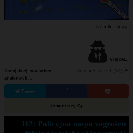
/ź/ policja.gov.pl
Więcej...
Podaj dalej, powiadom
data publikacji: 11/08/25
znajomych....
Tweet
Komentarzy
112: Policyjna mapa zagrożeń