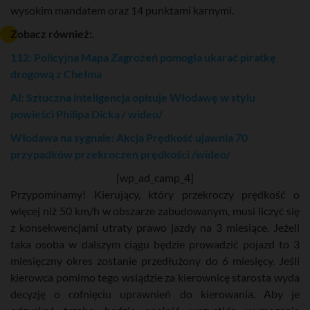
wysokim mandatem oraz 14 punktami karnymi.
Zobacz również:.
112: Policyjna Mapa Zagrożeń pomogła ukarać piratkę
drogową z Chełma
AI: Sztuczna inteligencja opisuje Włodawę w stylu
powieści Philipa Dicka / wideo/
Włodawa na sygnale: Akcja Prędkość ujawnia 70
przypadków przekroczeń prędkości /wideo/
[wp_ad_camp_4]
Przypominamy! Kierujący, który przekroczy prędkość o
więcej niż 50 km/h w obszarze zabudowanym, musi liczyć się
z konsekwencjami utraty prawo jazdy na 3 miesiące. Jeżeli
taka osoba w dalszym ciągu będzie prowadzić pojazd to 3
miesięczny okres zostanie przedłużony do 6 miesięcy. Jeśli
kierowca pomimo tego wsiądzie za kierownicę starosta wyda
decyzję o cofnięciu uprawnień do kierowania. Aby je