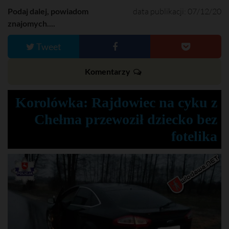
Podaj dalej, powiadom
data publikacji: 07/12/20
znajomych....
Tweet
Komentarzy
Korolówka: Rajdowiec na cyku z
Chełma przewoził dziecko bez
fotelika