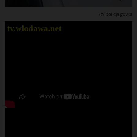
/ź/ policja.gov.pl
tv.wlodawa.net