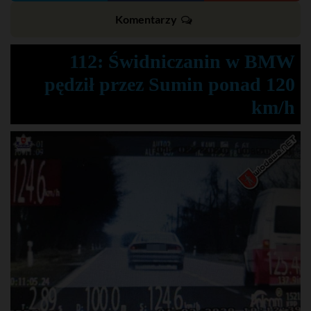
Komentarzy
112: Świdniczanin w BMW
pędził przez Sumin ponad 120
km/h