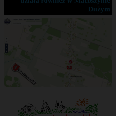
działa również w Macoszynie
Dużym