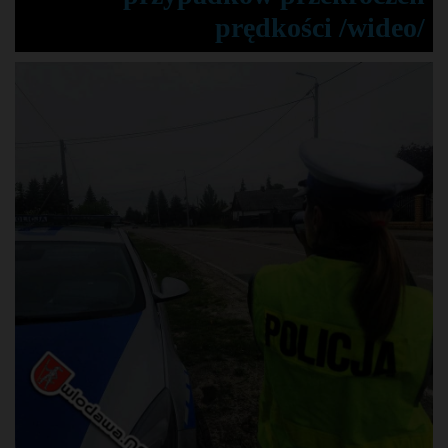
prędkości /wideo/