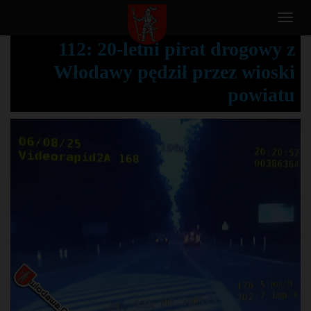
T
o
112: 20-letni pirat drogowy z
g
Włodawy pędził przez wioski
g
l
powiatu
e
n
a
v
i
g
a
t
i
o
n