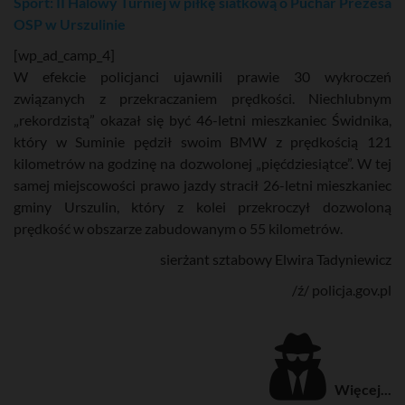
Sport: II Halowy Turniej w piłkę siatkową o Puchar Prezesa
OSP w Urszulinie
[wp_ad_camp_4]
W efekcie policjanci ujawnili prawie 30 wykroczeń
związanych z przekraczaniem prędkości. Niechlubnym
„rekordzistą” okazał się być 46-letni mieszkaniec Świdnika,
który w Suminie pędził swoim BMW z prędkością 121
kilometrów na godzinę na dozwolonej „pięćdziesiątce”. W tej
samej miejscowości prawo jazdy stracił 26-letni mieszkaniec
gminy Urszulin, który z kolei przekroczył dozwoloną
prędkość w obszarze zabudowanym o 55 kilometrów.
sierżant sztabowy Elwira Tadyniewicz
/ź/ policja.gov.pl
Więcej...