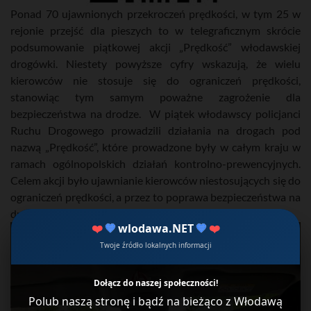
Ponad 70 ujawnionych przekroczeń prędkości, w tym 25 w
rejonie przejść dla pieszych to w telegraficznym skrócie
podsumowanie piątkowej akcji „Prędkość” włodawskiej
drogówki. Niestety powyższe cyfry wskazują, że wielu
kierowców nie stosuje się do ograniczeń prędkości,
stanowiąc tym samym poważne zagrożenie dla
bezpieczeństwa na drodze. W piątek włodawscy policjanci
Ruchu Drogowego prowadzili działania na drogach pod
nazwą „Prędkość”, które prowadzone były w całym kraju w
ramach ogólnopolskich działań kontrolno-prewencyjnych.
Celem akcji było ujawnianie kierowców niestosujących się do
ograniczeń prędkości, a przez to poprawa bezpieczeństwa na
drogach.
❤️
💙
wlodawa.NET
💙
❤️
Twoje źródło lokalnych informacji
Dołącz do naszej społeczności!
Polub naszą stronę i bądź na bieżąco z Włodawą