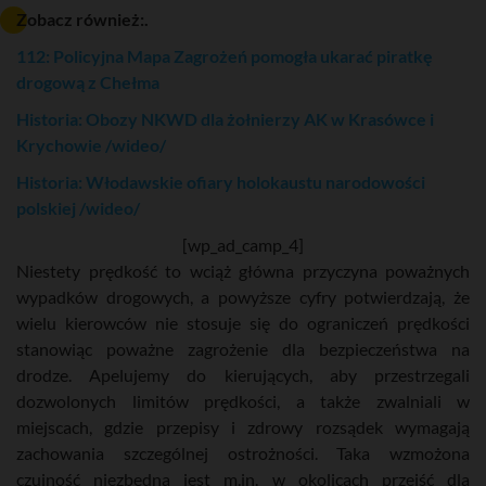
Zobacz również:.
112: Policyjna Mapa Zagrożeń pomogła ukarać piratkę
drogową z Chełma
Historia: Obozy NKWD dla żołnierzy AK w Krasówce i
Krychowie /wideo/
Historia: Włodawskie ofiary holokaustu narodowości
polskiej /wideo/
[wp_ad_camp_4]
Niestety prędkość to wciąż główna przyczyna poważnych
wypadków drogowych, a powyższe cyfry potwierdzają, że
wielu kierowców nie stosuje się do ograniczeń prędkości
stanowiąc poważne zagrożenie dla bezpieczeństwa na
drodze. Apelujemy do kierujących, aby przestrzegali
dozwolonych limitów prędkości, a także zwalniali w
miejscach, gdzie przepisy i zdrowy rozsądek wymagają
zachowania szczególnej ostrożności. Taka wzmożona
czujność niezbędna jest m.in. w okolicach przejść dla