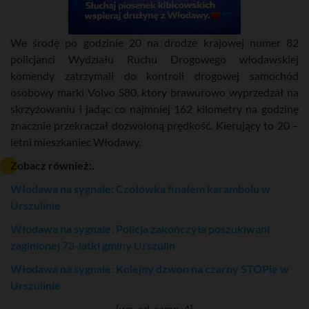
We środę po godzinie 20 na drodze krajowej numer 82
policjanci Wydziału Ruchu Drogowego włodawskiej
komendy zatrzymali do kontroli drogowej samochód
osobowy marki Volvo S80, który brawurowo wyprzedzał na
skrzyżowaniu i jadąc co najmniej 162 kilometry na godzinę
znacznie przekraczał dozwoloną prędkość. Kierujący to 20 –
letni mieszkaniec Włodawy.
Zobacz również:.
Włodawa na sygnale: Czołówka finałem karambolu w
Urszulinie
Włodawa na sygnale: Policja zakończyła poszukiwani
zaginionej 73-latki gminy Urszulin
Włodawa na sygnale: Kolejny dzwon na czarny STOPie w
Urszulinie
[wp_ad_camp_4]