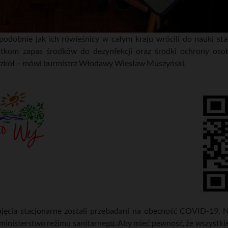
odobnie jak ich rówieśnicy w całym kraju wrócili do nauki st
tkom zapas środków do dezynfekcji oraz środki ochrony osobi
szkół – mówi burmistrz Włodawy Wiesław Muszyński.
ajęcia stacjonarne zostali przebadani na obecność COVID-19. 
inisterstwo reżimu sanitarnego. Aby mieć pewność, że wszystki