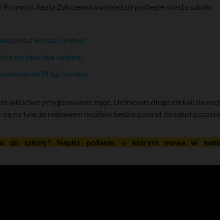
i Promocji Agata Zakrzewska odwiedzili podległe miastu szkoły.
 obecności wirusa /wideo/
nie się choroba /wideo/
ansem do III ligi /wideo/
za właściwe przygotowanie zajęć. Uczniowie długo czekali na możli
e się na tyle, że niebawem możliwy będzie powrót do szkół pozost
u do szkoły? Napisz podanie, o którym mowa w materi