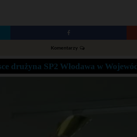
Komentarzy
jsce drużyna SP2 Włodawa w Wojewód