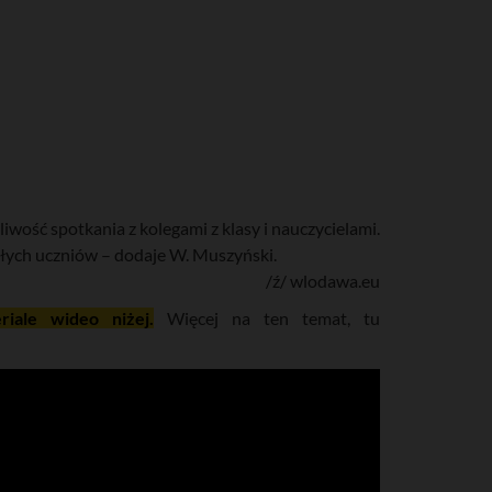
wość spotkania z kolegami z klasy i nauczycielami.
ałych uczniów – dodaje W. Muszyński.
/ź/ wlodawa.eu
ale wideo niżej.
Więcej na ten temat, tu