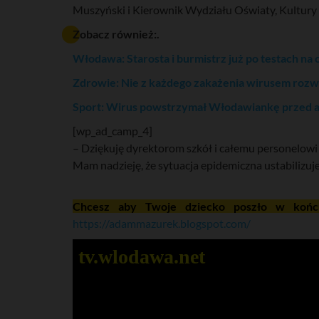
Muszyński i Kierownik Wydziału Oświaty, Kultury 
Zobacz również:.
Włodawa: Starosta i burmistrz już po testach na
Zdrowie: Nie z każdego zakażenia wirusem rozwi
Sport: Wirus powstrzymał Włodawiankę przed aw
[wp_ad_camp_4]
– Dziękuję dyrektorom szkół i całemu personelowi 
Mam nadzieję, że sytuacja epidemiczna ustabilizuj
Chcesz aby Twoje dziecko poszło w końc
https://adammazurek.blogspot.com/
tv.wlodawa.net