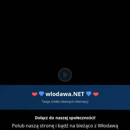
P
l
❤️
💙
wlodawa.NET
💙
❤️
a
y
Twoje źródło lokalnych informacji
Dołącz do naszej społeczności!
Polub naszą stronę i bądź na bieżąco z Włodawą