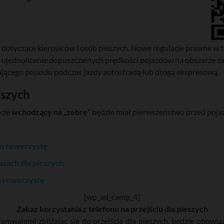
 dotyczące kierowców i osób pieszych. Nowe regulacje prawne w t
, ujednolicenie dopuszczalnych prędkości pojazdów na obszarze z
ącego pojazdu podczas jazdy autostradą lub drogą ekspresową.
eszych
akże
wchodzący na „zebrę”
będzie miał pierwszeństwo przed poja
go rowerzystę
asach dla pieszych
o rowerzystę
[wp_ad_camp_4]
Zakaz korzystania z telefonu na przejściu dla pieszych
ramwajem) zbliżając się do przejścia dla pieszych, będzie obowi