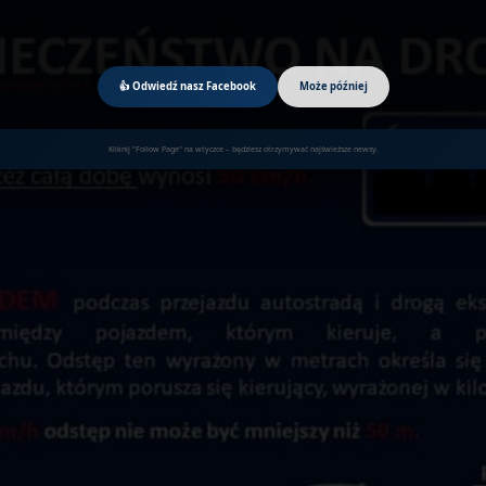
👍 Odwiedź nasz Facebook
Może później
Kliknij "Follow Page" na wtyczce – będziesz otrzymywać najświeższe newsy.