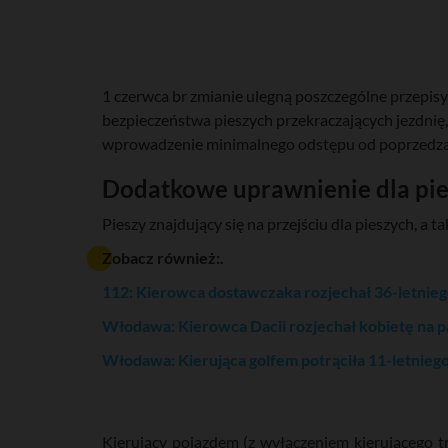
1 czerwca br zmianie ulegną poszczególne przepisy
bezpieczeństwa pieszych przekraczających jezdnię
wprowadzenie minimalnego odstępu od poprzedzaj
Dodatkowe uprawnienie dla pi
Pieszy znajdujący się na przejściu dla pieszych, a t
Zobacz również:.
112: Kierowca dostawczaka rozjechał 36-letnie
Włodawa: Kierowca Dacii rozjechał kobietę na p
Włodawa: Kierująca golfem potrąciła 11-letnieg
Kierujący pojazdem (z wyłączeniem kierującego t