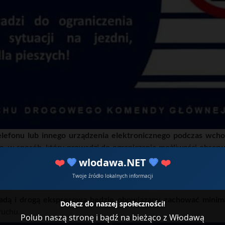
elefonu lub innego urządzenia elektronicznego podczas wcho
o, w sposób, który prowadzi do ograniczenia możliwości obserwac
❤️
💙
wlodawa.NET
💙
❤️
Twoje źródło lokalnych informacji
radą i drogą ekspresową będzie obowiązany zachować minim
Dołącz do naszej społeczności!
ruchu.
Polub naszą stronę i bądź na bieżąco z Włodawą