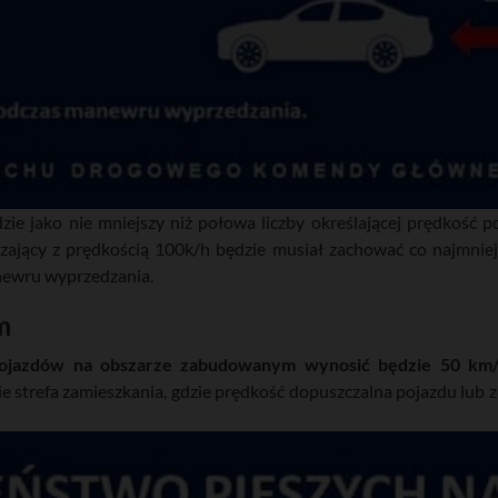
ie jako nie mniejszy niż połowa liczby określającej prędkość po
uszający z prędkością 100k/h będzie musiał zachować co najmnie
anewru wyprzedzania.
m
 pojazdów na obszarze zabudowanym wynosić będzie 50 km
 strefa zamieszkania, gdzie prędkość dopuszczalna pojazdu lub z