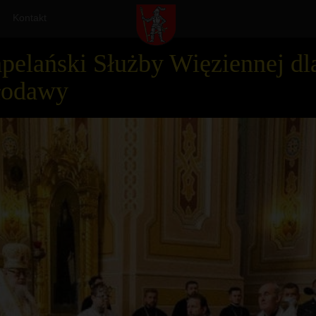
Kontakt
elański Służby Więziennej dl
łodawy