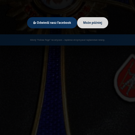
👍 Odwiedź nasz Facebook
Może później
Kliknij "Follow Page" na wtyczce – będziesz otrzymywać najświeższe newsy.