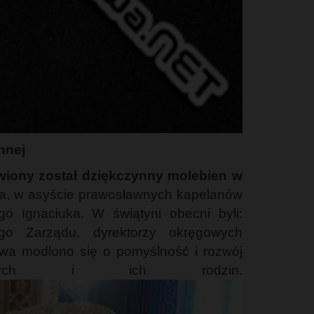
nnej
wiony został dziękczynny molebien w
wa, w asyście prawosławnych kapelanów
o Ignaciuka. W świątyni obecni byli:
ego Zarządu, dyrektorzy okręgowych
stwa modlono się o pomyślność i rozwój
nych i ich rodzin.