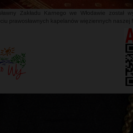
osławny Zakładu Karnego we Włodawie został wy
ściu prawosławnych kapelanów więziennych naszej f