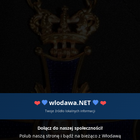
❤️
💙
wlodawa.NET
💙
❤️
Twoje źródło lokalnych informacji
Dołącz do naszej społeczności!
Polub naszą stronę i bądź na bieżąco z Włodawą