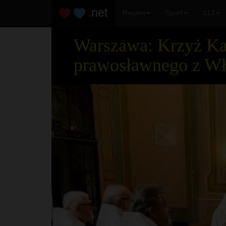
.net
Region
Sport
112
Warszawa: Krzyż Kap
prawosławnego z W