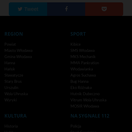
Tweet
REGION
SPORT
Powiat
Kibice
Miasto Włodawa
SMS Włodawa
Gmina Włodawa
MKS Mechanik
Hanna
MMA Pankration
Hańsk
Włodawianka
Sławatycze
Agros Suchawa
Stary Brus
Bug Hanna
Urszulin
Eko Różnaka
Wola Uhruska
Hutnik Dubeczno
Wyryki
Vitrum Wola Uhruska
MOSIR Włodawa
KULTURA
NA SYGNALE 112
Historia
Policja