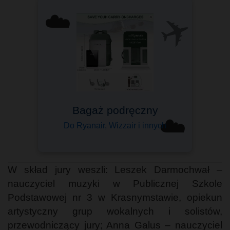
✈️
☁️
Komfort podróżowania
Sprawdzony przez tysiące
☁️
Wybierz swój ➤
W skład jury weszli: Leszek Darmochwał –
nauczyciel muzyki w Publicznej Szkole
Podstawowej nr 3 w Krasnymstawie, opiekun
artystyczny grup wokalnych i solistów,
przewodniczący jury; Anna Galus – nauczyciel