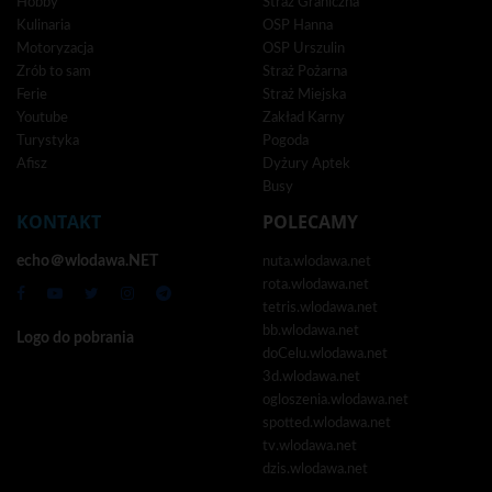
Hobby
Straż Graniczna
Kulinaria
OSP Hanna
Motoryzacja
OSP Urszulin
Zrób to sam
Straż Pożarna
Ferie
Straż Miejska
Youtube
Zakład Karny
Turystyka
Pogoda
Afisz
Dyżury Aptek
Busy
KONTAKT
POLECAMY
echo＠wlodawa.NET
nuta.wlodawa.net
rota.wlodawa.net
tetris.wlodawa.net
bb.wlodawa.net
Logo do pobrania
doCelu.wlodawa.net
3d.wlodawa.net
ogloszenia.wlodawa.net
spotted.wlodawa.net
tv.wlodawa.net
dzis.wlodawa.net