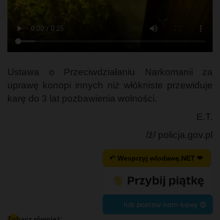
Ustawa o Przeciwdziałaniu Narkomanii za
uprawę konopi innych niż włókniste przewiduje
karę do 3 lat pozbawienia wolności.
E.T.
/ź/ policja.gov.pl
↶ Wesprzyj wlodawę.NET ❤
lub postaw nam kawę 😍
Zobacz również: