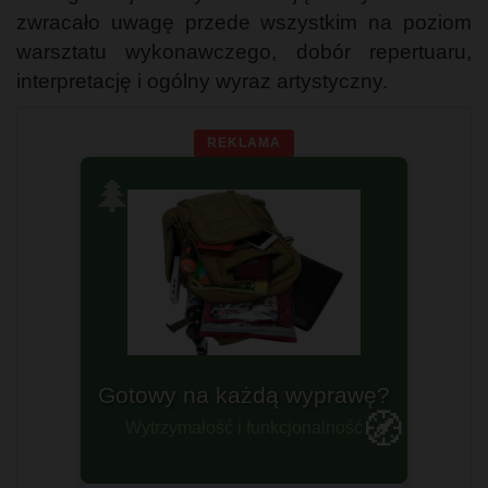
zwracało uwagę przede wszystkim na poziom
warsztatu wykonawczego, dobór repertuaru,
interpretację i ogólny wyraz artystyczny.
REKLAMA
🌲
Gotowy na każdą wyprawę?
Plecaki militarne
🧭
Wytrzymałość i funkcjonalność
Dla prawdziwych twardzieli