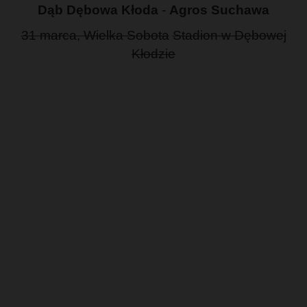
Dąb Dębowa Kłoda
-
Agros Suchawa
31 marca, Wielka Sobota
Stadion w Dębowej
Kłodzie