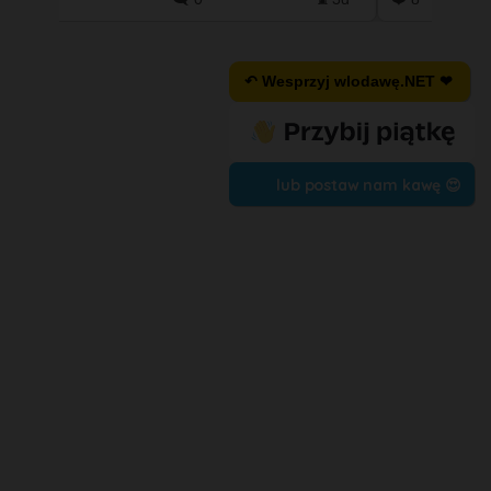
↶ Wesprzyj wlodawę.NET ❤
lub postaw nam kawę 😍