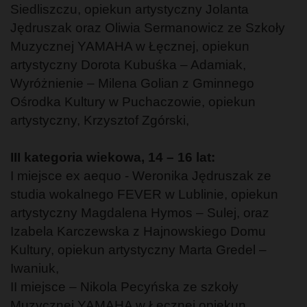
Siedliszczu, opiekun artystyczny Jolanta
Jędruszak oraz Oliwia Sermanowicz ze Szkoły
Muzycznej YAMAHA w Łęcznej, opiekun
artystyczny Dorota Kubuśka – Adamiak,
Wyróżnienie – Milena Golian z Gminnego
Ośrodka Kultury w Puchaczowie, opiekun
artystyczny, Krzysztof Zgórski,
III kategoria wiekowa, 14 – 16 lat:
I miejsce ex aequo - Weronika Jędruszak ze
studia wokalnego FEVER w Lublinie, opiekun
artystyczny Magdalena Hymos – Sulej, oraz
Izabela Karczewska z Hajnowskiego Domu
Kultury, opiekun artystyczny Marta Gredel –
Iwaniuk,
II miejsce – Nikola Pecyńska ze szkoły
Muzycznej YAMAHA w Łęcznej,opiekun