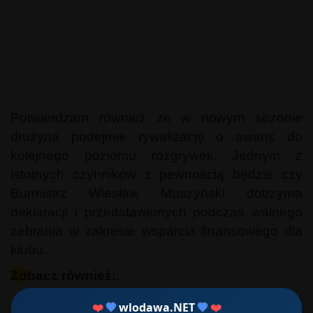
Potwierdzam również ze w nowym sezonie
drużyna podejmie rywalizację o awans do
kolejnego poziomu rozgrywek. Jednym z
istotnych czynników z pewnością będzie czy
Burmistrz Wiesław Muszyński dotrzyma
deklaracji i przedstawionych podczas walnego
zebrania w zakresie wsparcia finansowego dla
klubu.
Zobacz również:.
Polska: Czy we Włodawie będzie
❤️
💙
wlodawa.NET
💙
❤️