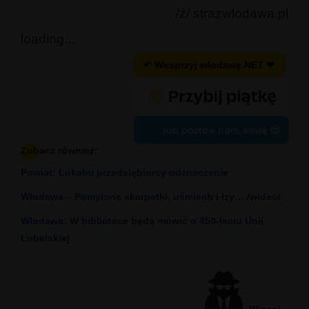
/ź/ strazwlodawa.pl
loading...
↶ Wesprzyj wlodawę.NET ❤
lub postaw nam kawę 😍
Zobacz również:
Powiat: Lokalni przedsiębiorcy odznaczenie
Włodawa – Pomylone skarpetki, uśmiech i łzy… /wideo/
Włodawa: W bibliotece będą mówić o 450-leciu Unii
Lubelskiej
Więcej...