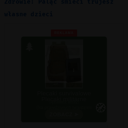
Zdrowie: Paląc śmieci trujesz
własne dzieci
REKLAMA
🌲
Plecaki survivalowe
Sprawdź teraz!
🧭
ZOBACZ ➤