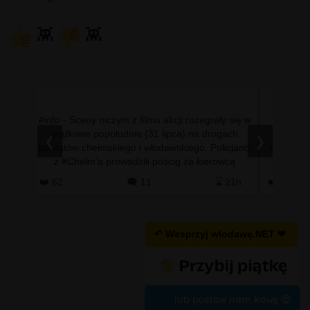
👾
👾
ystemu
#info - Sceny niczym z filmu akcji rozegrały się w
#info 
ończył
piątkowe popołudnie (31 lipca) na drogach
mniejsz
❮
❯
yscy
powiatów chełmskiego i włodawskiego. Policjanci
wypadła 
ej po
z #Chełm'a prowadzili pościg za kierowcą
dobrz
nissana qashqaia, …
#T
 5h
❤️ 62
🗨️ 11
⌛ 21h
❤️ 0
↶ Wesprzyj wlodawę.NET ❤
lub postaw nam kawę 😍