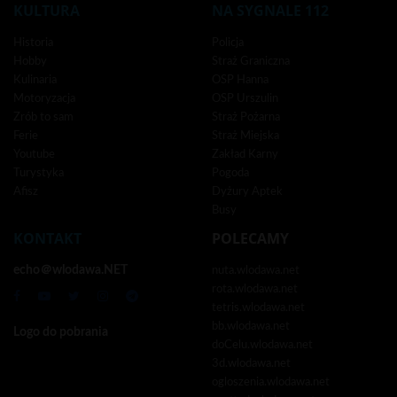
KULTURA
NA SYGNALE 112
Historia
Policja
Hobby
Straż Graniczna
Kulinaria
OSP Hanna
Motoryzacja
OSP Urszulin
Zrób to sam
Straż Pożarna
Ferie
Straż Miejska
Youtube
Zakład Karny
Turystyka
Pogoda
Afisz
Dyżury Aptek
Busy
KONTAKT
POLECAMY
echo＠wlodawa.NET
nuta.wlodawa.net
rota.wlodawa.net
tetris.wlodawa.net
bb.wlodawa.net
Logo do pobrania
doCelu.wlodawa.net
3d.wlodawa.net
ogloszenia.wlodawa.net