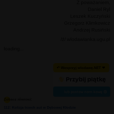
Z poważaniem,
Daniel Ryl
Leszek Kuczyński
Grzegorz Klimkowicz
Andrzej Rusiński
/ź/ wlodawianka.ugu.pl
loading...
↶ Wesprzyj wlodawę.NET ❤
lub postaw nam kawę 😍
Zobacz również:
112: Kolizja trzech aut w Dębowej Kłodzie