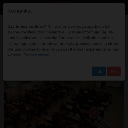
Toggl
Komunikat
navig
Włodawa: W synagodze
Czy lubisz cookies?
🍪 Ta strona wymaga zgody na tak
zwane
cookies
czyli ciasteczka i właśnie informuje Cię, że
mówiono o problemach
tutaj sa zbierane ciasteczka firm trzecich, jeśli nie zgadzasz
się na tego typu internetowe praktyki, prosimy opóść tą stronę.
dzieci
We use cookies to ensure you get the best experience on our
website.
Zobacz więcej
Tak
Nie