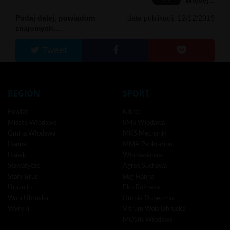
Podaj dalej, powiadom
data publikacji: 12/12/2019
znajomych....
Tweet
REGION
SPORT
Powiat
Kibice
Miasto Włodawa
SMS Włodawa
Gmina Włodawa
MKS Mechanik
Hanna
MMA Pankration
Hańsk
Włodawianka
Sławatycze
Agros Suchawa
Stary Brus
Bug Hanna
Urszulin
Eko Różnaka
Wola Uhruska
Hutnik Dubeczno
Wyryki
Vitrum Wola Uhruska
MOSIR Włodawa