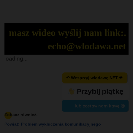
masz wideo wyślij nam link:.
echo@wlodawa.net
loading...
↶ Wesprzyj wlodawę.NET ❤
lub postaw nam kawę 😍
Zobacz również:
Powiat: Problem wykluczenia komunikacyjnego