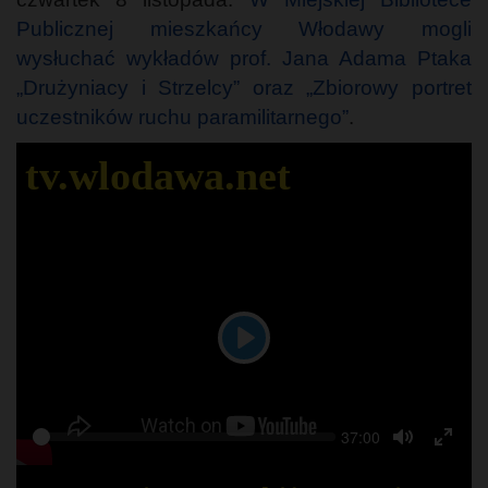
Publicznej mieszkańcy Włodawy mogli
wysłuchać wykładów prof. Jana Adama Ptaka
„Drużyniacy i Strzelcy” oraz „Zbiorowy portret
uczestników ruchu paramilitarnego”
.
tv.wlodawa.net
Play
Seek
Current
37:00
Play
time
Toggle
Togg
Mute
Full