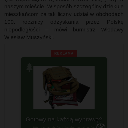
naszym mieście. W sposób szczególny dziękuje
mieszkańcom za tak liczny udział w obchodach
100. rocznicy odzyskania przez Polskę
niepodległości – mówi burmistrz Włodawy
Wiesław Muszyński.
REKLAMA
🌲
Gotowy na każdą wyprawę?
Plecaki militarne
Wytrzymałość i funkcjonalność
Dla prawdziwych twardzieli