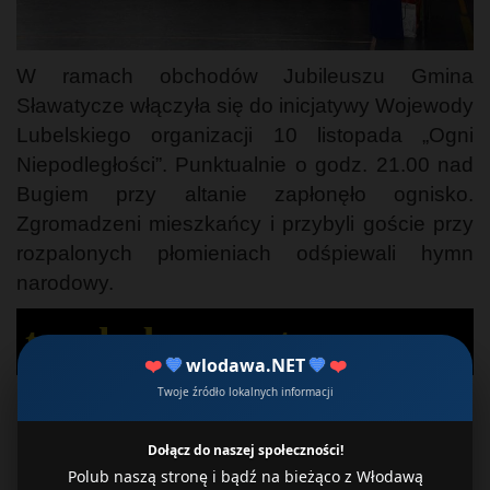
W ramach obchodów Jubileuszu Gmina
Sławatycze włączyła się do inicjatywy Wojewody
Lubelskiego organizacji 10 listopada „Ogni
Niepodległości”. Punktualnie o godz. 21.00 nad
Bugiem przy altanie zapłonęło ognisko.
Zgromadzeni mieszkańcy i przybyli goście przy
rozpalonych płomieniach odśpiewali hymn
narodowy.
tv.wlodawa.net
❤️
💙
wlodawa.NET
💙
❤️
Twoje źródło lokalnych informacji
Dołącz do naszej społeczności!
Polub naszą stronę i bądź na bieżąco z Włodawą