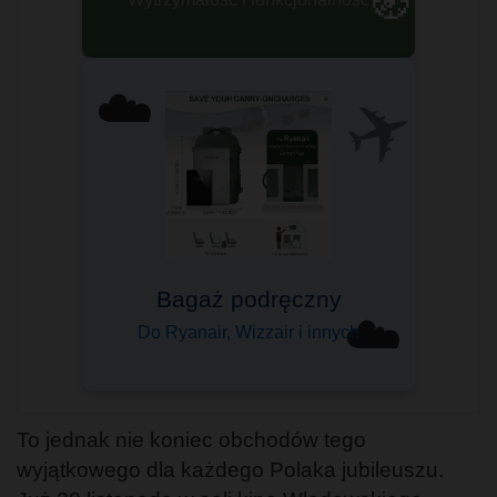
🧭
✈️
☁️
Komfort podróżowania
Sprawdzony przez tysiące
☁️
Wybierz swój ➤
To jednak nie koniec obchodów tego
wyjątkowego dla każdego Polaka jubileuszu.