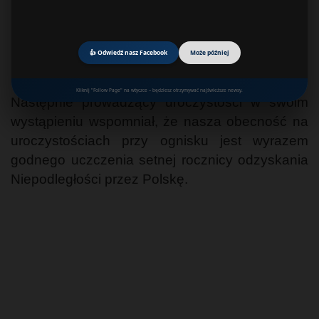
👍 Odwiedź nasz Facebook
Może później
Kliknij "Follow Page" na wtyczce – będziesz otrzymywać najświeższe newsy.
Następnie prowadzący uroczystości w swoim
wystąpieniu wspomniał, że nasza obecność na
uroczystościach przy ognisku jest wyrazem
godnego uczczenia setnej rocznicy odzyskania
Niepodległości przez Polskę.