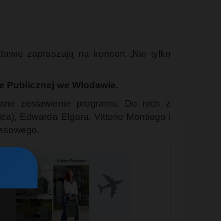
dawie zapraszają na koncert „Nie tylko
ce Publicznej we Włodawie.
owane zestawienie programu. Do nich z
a), Edwarda Elgara, Vittorio Montiego i
uesowego.
✈️
️