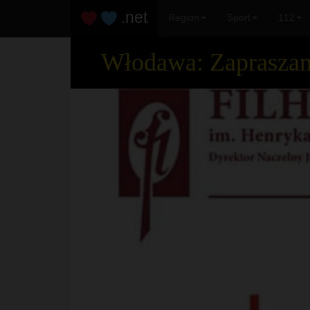
.net
Region
Sport
112
Włodawa: Zapraszamy