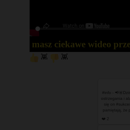
Play
masz ciekawe wideo prz
👾
👾
#info - 📢🚨Dziś 
ostrzegania i a
się on #sukce
pamiętają, że 
wy
❤️ 2