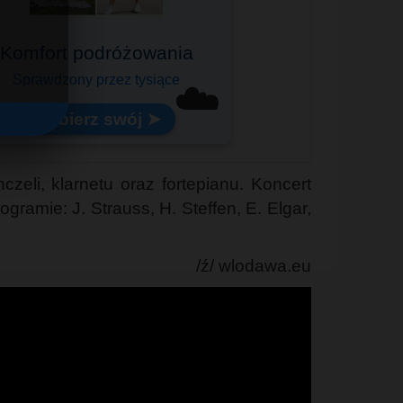
Komfort podróżowania
Sprawdzony przez tysiące
☁️
Wybierz swój ➤
zeli, klarnetu oraz fortepianu. Koncert
gramie: J. Strauss, H. Steffen, E. Elgar,
/ź/ wlodawa.eu