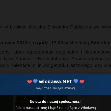
 w Lublinie Miejska Biblioteka Publiczna we Wło
zerwca 2018 r. o godz. 17.00 w Miejskiej Bibliote
erty, które reprezentują oryginalne i skontrast
 tylko Strauss. Utwory Johanna Straussa (syna i ojc
wory należące m. in. do gatunku jazzowego, czy bl
❤️
💙
wlodawa.NET
💙
❤️

☁
Twoje źródło lokalnych informacji
Dołącz do naszej społeczności!
Polub naszą stronę i bądź na bieżąco z Włodawą