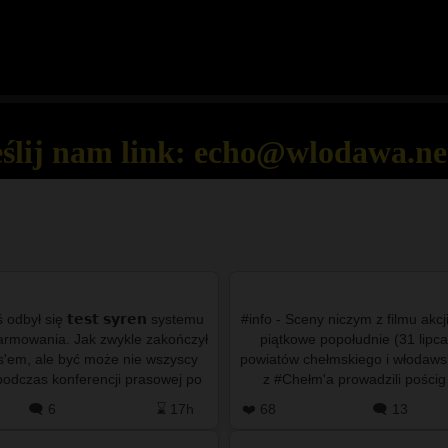
Seek
eślij nam link: echo@wlodawa.ne
odbył się 𝘁𝗲𝘀𝘁 𝘀𝘆𝗿𝗲𝗻 systemu
#info - Sceny niczym z filmu akcj
larmowania. Jak zwykle zakończył
piątkowe popołudnie (31 lipc
s'em, ale być może nie wszyscy
powiatów chełmskiego i włodawsk
podczas konferencji prasowej po
z #Chełm'a prowadzili pościg
darzeniach w Tar…
nissana qashqaia,
🗨️ 6
⌛ 17h
❤️ 68
🗨️ 13