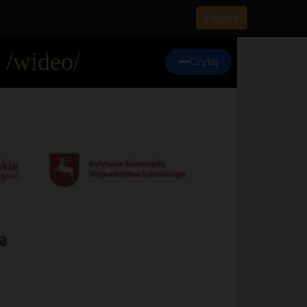
Pogoda
 /wideo/
Czytaj