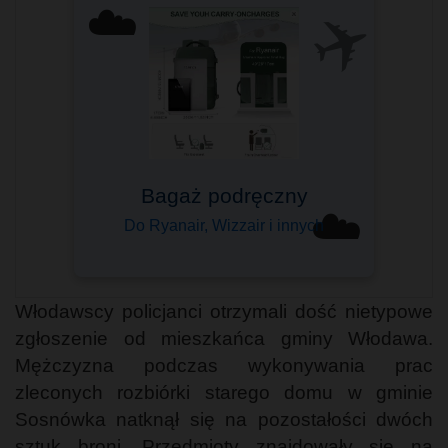
✈️
☁️
Bagaż podręczny
☁️
Do Ryanair, Wizzair i innych
Włodawscy policjanci otrzymali dość nietypowe
zgłoszenie od mieszkańca gminy Włodawa.
Mężczyzna podczas wykonywania prac
zleconych rozbiórki starego domu w gminie
Sosnówka natknął się na pozostałości dwóch
sztuk broni. Przedmioty znajdowały się na