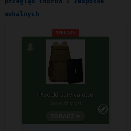
przegląd chórów i zespołów
wokalnych
REKLAMA
🌲
Plecaki survivalowe
Sprawdź teraz!
🧭
ZOBACZ ➤