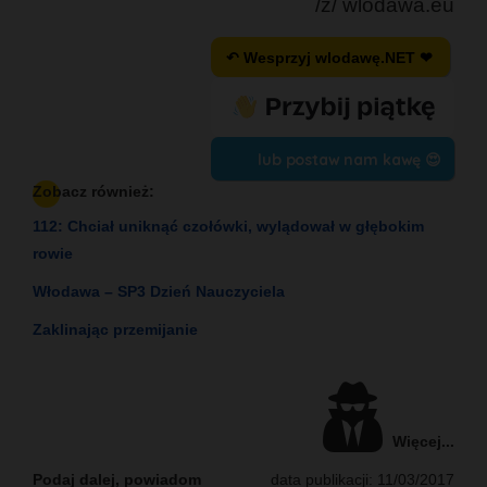
/ź/ wlodawa.eu
↶ Wesprzyj wlodawę.NET ❤
lub postaw nam kawę 😍
Zobacz również:
112: Chciał uniknąć czołówki, wylądował w głębokim
rowie
Włodawa – SP3 Dzień Nauczyciela
Zaklinając przemijanie
Więcej...
Podaj dalej, powiadom
data publikacji: 11/03/2017