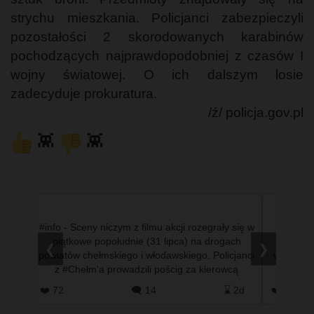
strychu mieszkania. Policjanci zabezpieczyli
pozostałości 2 skorodowanych karabinów
pochodzących najprawdopodobniej z czasów I
wojny światowej. O ich dalszym losie
zadecyduje prokuratura.
/ź/ policja.gov.pl
👾
👾
ystemu
#info - Sceny niczym z filmu akcji rozegrały się w
#info 
ończył
piątkowe popołudnie (31 lipca) na drogach
mniejsz
❮
❯
yscy
powiatów chełmskiego i włodawskiego. Policjanci
wypadła 
ej po
z #Chełm'a prowadzili pościg za kierowcą
dobrz
nissana qashqaia, …
#T
 1d
❤️ 72
🗨️ 14
⌛ 2d
❤️ 0