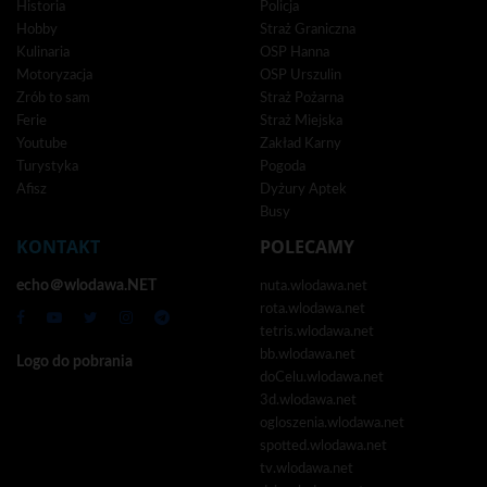
Historia
Policja
Hobby
Straż Graniczna
Kulinaria
OSP Hanna
Motoryzacja
OSP Urszulin
Zrób to sam
Straż Pożarna
Ferie
Straż Miejska
Youtube
Zakład Karny
Turystyka
Pogoda
Afisz
Dyżury Aptek
Busy
KONTAKT
POLECAMY
echo＠wlodawa.NET
nuta.wlodawa.net
rota.wlodawa.net
tetris.wlodawa.net
bb.wlodawa.net
Logo do pobrania
doCelu.wlodawa.net
3d.wlodawa.net
ogloszenia.wlodawa.net
spotted.wlodawa.net
tv.wlodawa.net