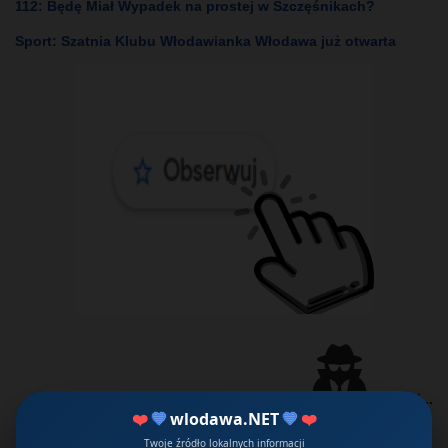
112: Będę Miał Wypadek na prostej w Szczęśnikach?
Sport: Szatnia Klubu Włodawianka Włodawa już otwarta
Więcej...
❤️
💙
wlodawa.NET
💙
❤️
Twoje źródło lokalnych informacji