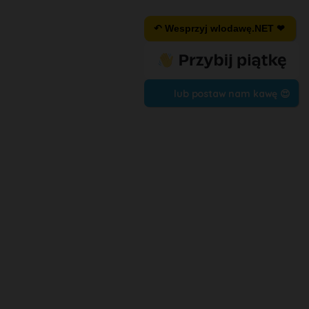
↶ Wesprzyj wlodawę.NET ❤
lub postaw nam kawę 😍