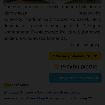
Podczas uroczystej zbiórki obecna była kadra
kierownicza i pracownicy
komendy. Nadkomisarz Norbert Romanek, który
dotychczas pełnił służbę jako I Zastępca
Komendanta Powiatowego Policji w Lubartowie,
pokieruje włodawską komendą.
/ź/ policja.gov.pl
↶ Wesprzyj wlodawę.NET ❤
lub postaw nam kawę 😍
Zobacz również:
Włodawa: Strażacy z Włodawy uczcili uroczystą
zmianą służby Dzień Flagi Rzeczypospolitej Polskiej ??