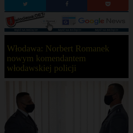
Włodawa: Norbert Romanek
nowym komendantem
włodawskiej policji