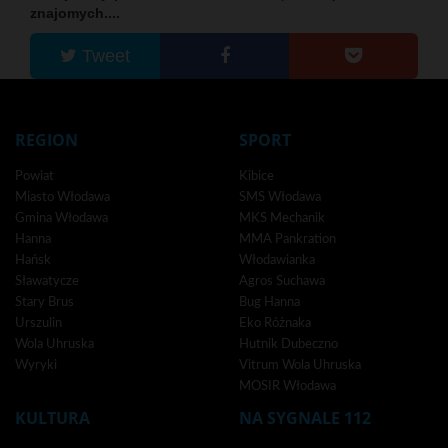
znajomych....
Tweet
REGION
SPORT
Powiat
Kibice
Miasto Włodawa
SMS Włodawa
Gmina Włodawa
MKS Mechanik
Hanna
MMA Pankration
Hańsk
Włodawianka
Sławatycze
Agros Suchawa
Stary Brus
Bug Hanna
Urszulin
Eko Różnaka
Wola Uhruska
Hutnik Dubeczno
Wyryki
Vitrum Wola Uhruska
MOSIR Włodawa
KULTURA
NA SYGNALE 112