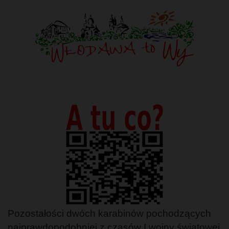
Pozostałości dwóch karabinów pochodzących
najprawdopodobniej z czasów I wojny światowej