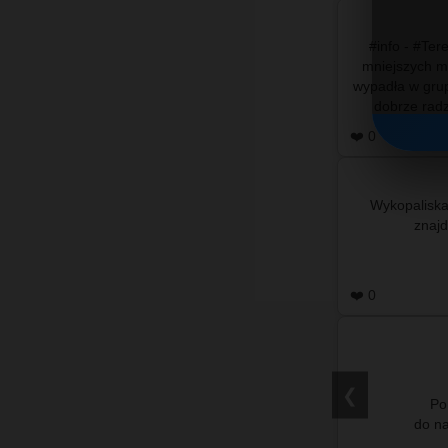
#info - #Ter
mniejszych mi
wypadła w gru
dobrze radz
#Tomasz
❤️ 0
Wykopaliska
❤️ 0
❮
Po