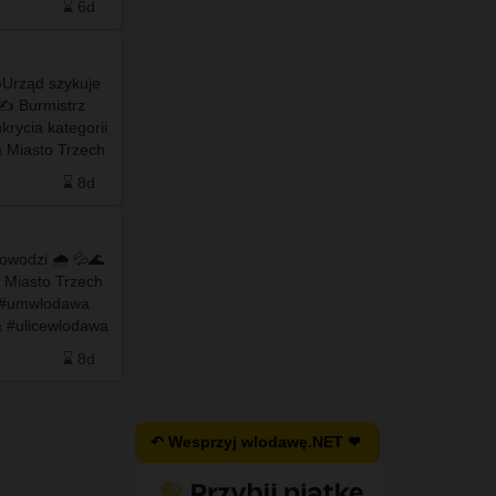
⌛ 6d
❤️ 3
🗨️ 0
⌛ 6d
odmienny…
Urząd szykuje
#info - WYPRACOWAŁA 9 ZŁ, ZUS DAŁ JEJ 70
 ✍️ Burmistrz
000 ZŁ?! Kim jest "Inspektor Król" z ogłoszenia?
rycia kategorii
…
 Miasto Trzech
za U-1? 🤔 …
⌛ 8d
❤️ 0
🗨️ 0
⌛ 8d
owodzi 🌧️ 💦🌊
#info - 🌉💦 Po ostatnich silnych opadach
 Miasto Trzech
deszczu 💦🌊nowy 𝗶𝗺𝗽𝗼𝗻𝘂𝗷𝗮̨𝗰𝘆 most na
Włodawce wzbogacił się o #imponujący element
 #ulicewlodawa
wyposażenia. Jest to "#bajpas" do
a #wloda…
odprowadzania nadmiaru spływającej wody z
⌛ 8d
❤️ 51
🗨️ 9
⌛ 8d
Ko…
↶ Wesprzyj wlodawę.NET ❤