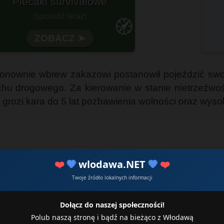
otowy na każdą wyprawę?
🧭
Wytrzymałość i funkcjonalność
 i ponownie wbrew zakazowi postanowił pojeździć 
uchu drogowego. Za kierowanie w stanie nietrzeźw
grozi kara do 5 lat pozbawienia wolności oraz wys
❤️
💙
wlodawa.NET
💙
❤️
Twoje źródło lokalnych informacji
Dołącz do naszej społeczności!
Polub naszą stronę i bądź na bieżąco z Włodawą