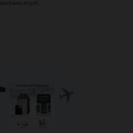
 mechanicznych.
✈️
️