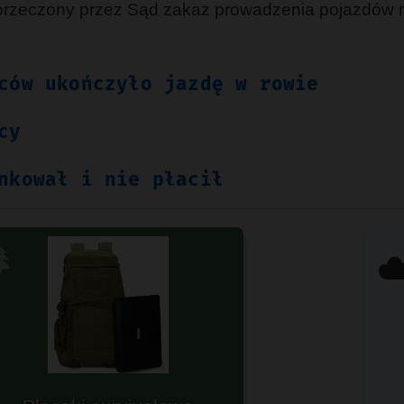
orzeczony przez Sąd zakaz prowadzenia pojazdów
ców ukończyło jazdę w rowie
cy
nkował i nie płacił

☁