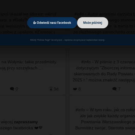
espol okazał się liderem wśród
#info - Autor anonimu zarzuca b
ast, a #BiałaPodlaska najlepiej
tuż po objęciu nowego stanowi
👍 Odwiedź nasz Facebook
Może później
pie większych ośrodków. #Chełm
zwolnienie lekarskie, a mimo to
i sobie z upałami, #Zamość i
ze służbowego samochodu oraz 
ówLubelski mają sporo…
sesjach Sejmiku 
Kliknij "Follow Page" na wtyczce – będziesz otrzymywać najświeższe newsy.
🗨️ 3
⌛ 3h
❤️ 9
🗨️ 5
 na Wołyniu: takie przedmioty
#info - W piśmie z 3 czerwc
znajdują przy szczątkach …
dotyczącym "Zbiorczej informac
skierowanych do Rady Powiatu
2025 r.” można znaleźć następujący 
Petycja indywidualna
🗨️ 0
⌛ 3d
❤️ 8
🗨️ 7
#info – W tym roku, jak co rok
ale jak zwykle każdy organi
 więcej
zapraszamy
Powstania Warszawskiego p
do naszego facebooka ❤️💙
Burmistrz swoje, Starosta swoj
ponownie będzie obchodzo