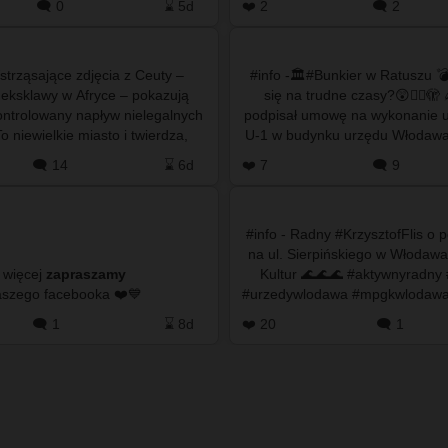
🗨️ 0
⌛ 5d
❤️ 2
🗨️ 2
Wstrząsające zdjęcia z Ceuty –
#info -🏛️#Bunkier w Ratuszu 
 eksklawy w Afryce – pokazują
się na trudne czasy?😲😵‍💫🫣
ntrolowany napływ nielegalnych
podpisał umowę na wykonanie uk
o niewielkie miasto i twierdza,
U-1 w budynku urzędu Włodawa
e na wybrzeżu Maroka …
Kultur ⬜🟩 Co oznac
🗨️ 14
⌛ 6d
❤️ 7
🗨️ 9
#info - Radny #KrzysztofFlis o p
na ul. Sierpińskiego w Włodawa
 więcej
zapraszamy
Kultur 🌊🌊🌊 #aktywnyradny #umwlodawa
do naszego facebooka ❤️💙
#urzedywlodawa #mpgkwlodawa
#powodzwlodawa #włodaw
🗨️ 1
⌛ 8d
❤️ 20
🗨️ 1