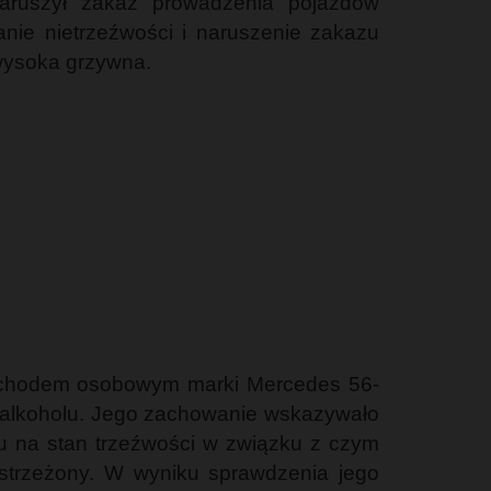
aruszył zakaz prowadzenia pojazdów
nie nietrzeźwości i naruszenie zakazu
wysoka grzywna.
amochodem osobowym marki Mercedes 56-
ń alkoholu. Jego zachowanie wskazywało
iu na stan trzeźwości w związku z czym
 strzeżony. W wyniku sprawdzenia jego