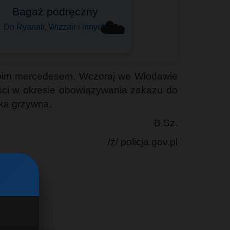
Bagaż podręczny
☁️
Do Ryanair, Wizzair i innych
swoim mercedesem. Wczoraj we Włodawie
ości w okresie obowiązywania zakazu do
oka grzywna.
B.Sz.
/ź/ policja.gov.pl