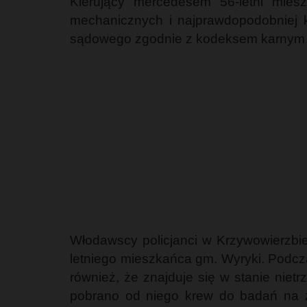
Kierujący mercedesem 56-letni mie
mechanicznych i najprawdopodobniej k
sądowego zgodnie z kodeksem karnym gr
Włodawscy policjanci w Krzywowierzbi
letniego mieszkańca gm. Wyryki. Podcz
również, że znajduje się w stanie nie
pobrano od niego krew do badań na za