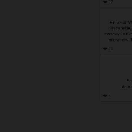
❤️ 27
#info - 🚨 
hiszpańskiej
masowy i nieko
migrantów. T
położon
❤️ 21
Po
❤️ 2