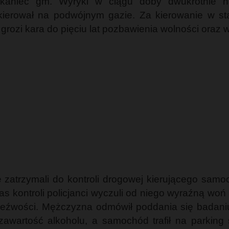
szkaniec gm. Wyryki w ciągu doby dwukrotnie n
ierował na podwójnym gazie. Za kierowanie w sta
ozi kara do pięciu lat pozbawienia wolności oraz 
e zatrzymali do kontroli drogowej kierującego s
as kontroli policjanci wyczuli od niego wyraźną wo
trzeźwości. Mężczyzna odmówił poddania się badan
wartość alkoholu, a samochód trafił na parking