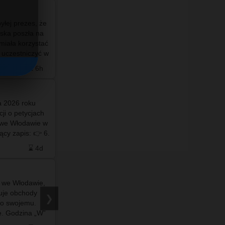
yłej prezes, że
ska poszła na
 miała korzystać
Po więcej
zapraszamy
uczestniczyć w
do naszego facebooka ❤️💙
Wo…
⌛ 6h
❤️ 48
🗨️ 1
⌛ 7h
a 2026 roku
#info - Włodawie ❤️💙 Pod Zegarem - #maj 2026
ji o petycjach
#fotowlodawa #drzewowlodawa #ekowlodawa
 we Włodawie w
#zielonawlodawa #fotowłodawa #włodawa
zapis: 👉 6.
#wlodawaNET #wlodawa.net #wlodawa #net…
 w sp…
⌛ 4d
❤️ 21
🗨️ 0
⌛ 5d
u we Włodawie,
#info - Miejskie mikrotężnie solankowe miały
zuje obchody
gwarantować nadmorski mikroklimat i
❯
o swojemu.
wspomagać zdrowie. Najnowsze badania
e. Godzina „W”
naukowców z Uniwersytetu Rolniczego w
na w dwóch…
Krakowie pokazują jednak całkowicie