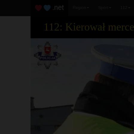
.net
Region
Sport
112
112: Kierował merc