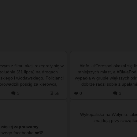
czym z filmu akcji rozegrały się w
#info - #Terespol okazał się 
ołudnie (31 lipca) na drogach
mniejszych miast, a #BiałaPodl
kiego i włodawskiego. Policjanci
wypadła w grupie większych oś
prowadzili pościg za kierowcą
dobrze radzi sobie z upałam
issana qashqaia, …
#TomaszówLubelski maj
🗨️ 3
⌛ 5h
❤️ 0
🗨️ 3
Wykopaliska na Wołyniu: taki
 więcej
zapraszamy
do naszego facebooka ❤️💙