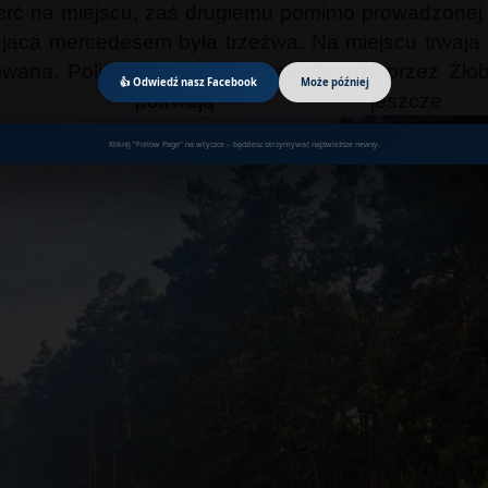
erć na miejscu, zaś drugiemu pomimo prowadzonej r
ująca mercedesem była trzeźwa. Na miejscu trwaj
wana. Policjanci zorganizowali objazdy przez Żło
👍 Odwiedź nasz Facebook
Może później
ienia potrwają jesz
Kliknij "Follow Page" na wtyczce – będziesz otrzymywać najświeższe newsy.