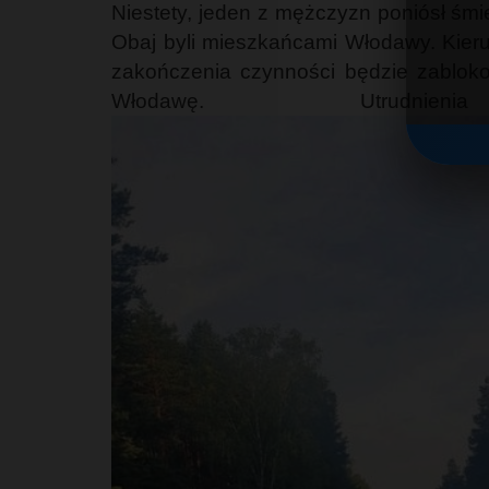
Niestety, jeden z mężczyzn poniósł śmi
Obaj byli mieszkańcami Włodawy. Kier
zakończenia czynności będzie zabloko
Włodawę. Utrudn