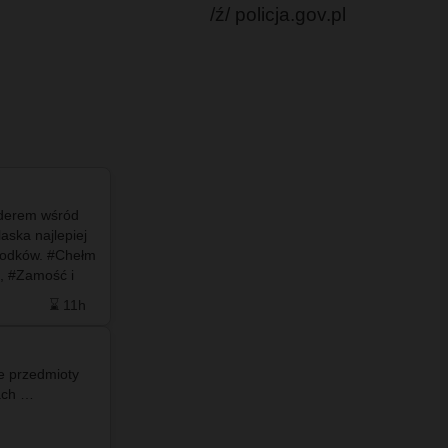
/ź/ policja.gov.pl
liderem wśród
#info - Autor anonimu zarzuca byłej prezes, że
aska najlepiej
tuż po objęciu nowego stanowiska poszła na
rodków. #Chełm
zwolnienie lekarskie, a mimo to miała korzystać
i, #Zamość i
ze służbowego samochodu oraz uczestniczyć w
ą sporo…
sesjach Sejmiku Wo…
⌛ 11h
❤️ 10
🗨️ 4
⌛ 14h
e przedmioty
#info - W piśmie z 3 czerwca 2026 roku
znajdują przy szczątkach …
dotyczącym "Zbiorczej informacji o petycjach
skierowanych do Rady Powiatu we Włodawie w
2025 r.” można znaleźć następujący zapis: 👉 6.