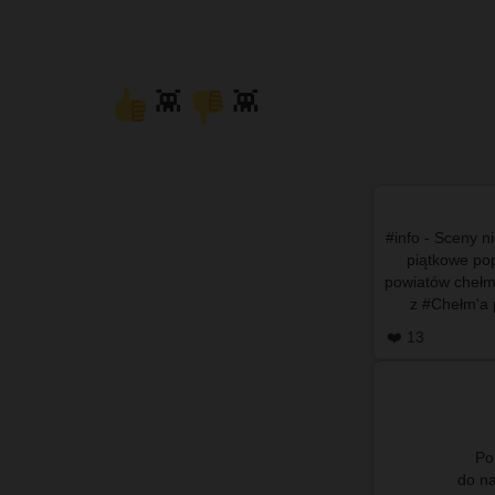
👾
👾
#info - Sceny ni
piątkowe pop
powiatów chełms
z #Chełm'a 
n
❤️ 13
Po