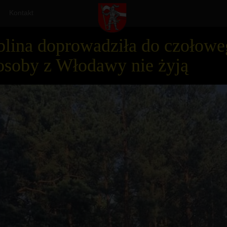
Kontakt
lina doprowadziła do czołowe
osoby z Włodawy nie żyją