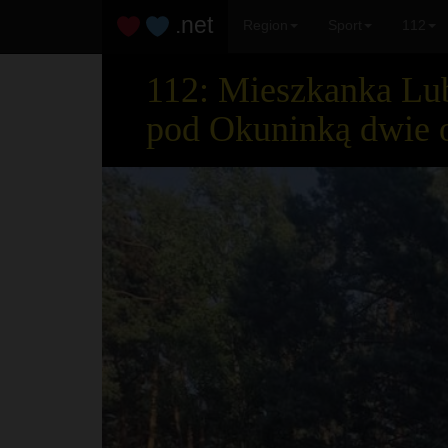
.net
Region
Sport
112
112: Mieszkanka Lub
pod Okuninką dwie 