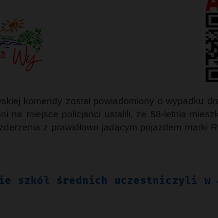
awskiej komendy został powiadomiony o wypadku d
i na miejsce policjanci ustalili, że 58-letnia mi
zderzenia z prawidłowo jadącym pojazdem marki Re
ie szkół średnich uczestniczyli w 