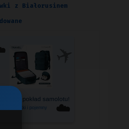
wki z Białorusinem
dowane
✈️
️
ealny na pokład samolotu!
Bagaż podręczny
☁️
Do Ryanair, Wizzair i innych
Lekki i pojemny