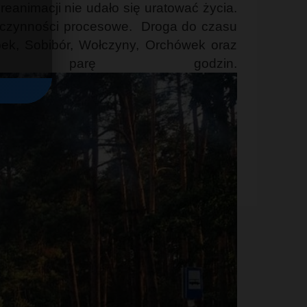
eanimacji nie udało się uratować życia.
ą czynności procesowe. Droga do czasu
bek, Sobibór, Wołczyny, Orchówek oraz
cze parę godzin.