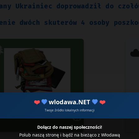
any Ukrainiec doprowadził do czołó
enie dwóch skuterów 4 osoby poszko

☁
❤️
💙
wlodawa.NET
💙
❤️
Plecaki militarne
Id
Twoje źródło lokalnych informacji
🧭
Dla prawdziwych twardzieli
Dołącz do naszej społeczności!
Polub naszą stronę i bądź na bieżąco z Włodawą