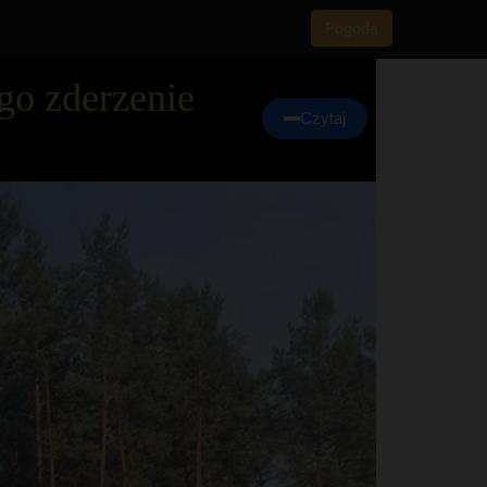
Pogoda
go zderzenie
Czytaj