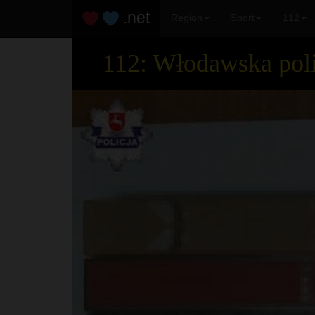
.net
Region
Sport
112
112: Włodawska poli