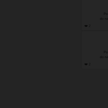
Po
❤️ 2
Po
❤️ 2