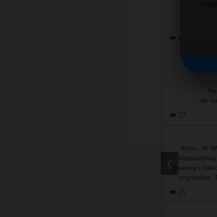
❤️ 0
Po
❤️ 27
#info - 🚨 
hiszpańskiej
❮
masowy i nieko
migrantów. T
położon
❤️ 21