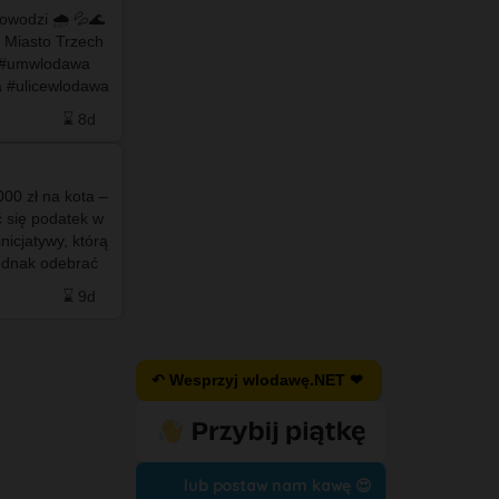
owodzi 🌧️ 💦🌊
#info - 🌉💦 Po ostatnich silnych opadach
 Miasto Trzech
deszczu 💦🌊nowy 𝗶𝗺𝗽𝗼𝗻𝘂𝗷𝗮̨𝗰𝘆 most na
Włodawce wzbogacił się o #imponujący element
 #ulicewlodawa
wyposażenia. Jest to "#bajpas" do
a #wloda…
odprowadzania nadmiaru spływającej wody z
⌛ 8d
❤️ 51
🗨️ 9
⌛ 8d
Ko…
000 zł na kota –
 się podatek w
nicjatywy, którą
jednak odebrać
⌛ 9d
↶ Wesprzyj wlodawę.NET ❤
lub postaw nam kawę 😍