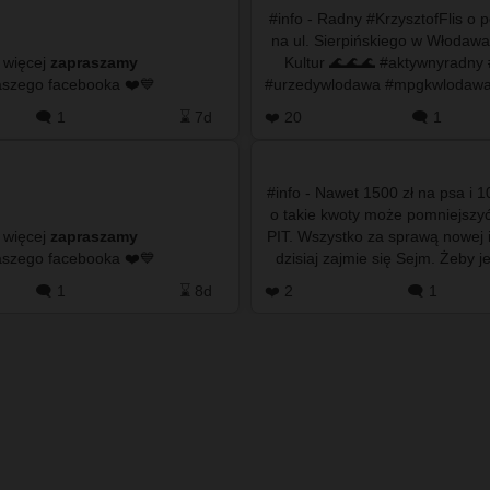
#info - Radny #KrzysztofFlis o p
na ul. Sierpińskiego w Włodawa
 więcej
zapraszamy
Kultur 🌊🌊🌊 #aktywnyradny #umwlodawa
do naszego facebooka ❤️💙
#urzedywlodawa #mpgkwlodawa
#powodzwlodawa #włodaw
🗨️ 1
⌛ 7d
❤️ 20
🗨️ 1
#info - Nawet 1500 zł na psa i 1
o takie kwoty może pomniejszyć
 więcej
zapraszamy
PIT. Wszystko za sprawą nowej i
do naszego facebooka ❤️💙
dzisiaj zajmie się Sejm. Żeby 
pieniądze, tr…
🗨️ 1
⌛ 8d
❤️ 2
🗨️ 1