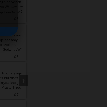
ji o petycjach
#fotowlodawa #drzewowlodawa #ekowlodawa
 we Włodawie w
#zielonawlodawa #fotowłodawa #włodawa
zapis: 👉 6.
#wlodawaNET #wlodawa.net #wlodawa #net…
 w sp…
⌛ 3d
❤️ 21
🗨️ 0
⌛ 5d
u we Włodawie,
#info - Miejskie mikrotężnie solankowe miały
zuje obchody
gwarantować nadmorski mikroklimat i
o swojemu.
wspomagać zdrowie. Najnowsze badania
e. Godzina „W”
naukowców z Uniwersytetu Rolniczego w
na w dwóch…
Krakowie pokazują jednak całkowicie
⌛ 5d
❤️ 3
🗨️ 0
⌛ 5d
odmienny…
Urząd szykuje
#info - WYPRACOWAŁA 9 ZŁ, ZUS DAŁ JEJ 70
 ✍️ Burmistrz
000 ZŁ?! Kim jest "Inspektor Król" z ogłoszenia?
❯
rycia kategorii
…
 Miasto Trzech
za U-1? 🤔 …
⌛ 7d
❤️ 0
🗨️ 0
⌛ 7d