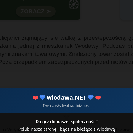
🧭
Wytrzymałość i funkcjonalność
licjanci zajmujący się walką z przestępczością 
szkania jednej z mieszkanek Włodawy. Podczas prze
nymi znakami towarowymi. Znaleziony towar został z
 Poza przepadkiem zabezpieczonych przedmiotów za
❤️
💙
wlodawa.NET
💙
❤️
Twoje źródło lokalnych informacji
Dołącz do naszej społeczności!
Polub naszą stronę i bądź na bieżąco z Włodawą
 na Wołyniu: takie przedmioty
#info - W piśmie z 3 czerwc