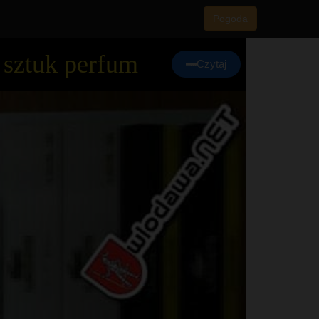
Pogoda
 sztuk perfum
Czytaj