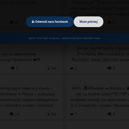
znajdują przy szczątkach …
dotyczącym "Zbiorczej informac
skierowanych do Rady Powiatu
2025 r.” można znaleźć następujący 
Petycja indywidualna
👍 Odwiedź nasz Facebook
Może później
🗨️ 0
⌛ 2d
❤️ 8
🗨️ 7
Kliknij "Follow Page" na wtyczce – będziesz otrzymywać najświeższe newsy.
#info – W tym roku, jak co rok
ale jak zwykle każdy organi
 więcej
zapraszamy
Powstania Warszawskiego p
do naszego facebooka ❤️💙
Burmistrz swoje, Starosta swoj
ponownie będzie obchodzo
🗨️ 0
⌛ 5d
❤️ 2
🗨️ 2
Wstrząsające zdjęcia z Ceuty –
#info -🏛️#Bunkier w Ratuszu 
 eksklawy w Afryce – pokazują
się na trudne czasy?😲😵‍💫🫣
ntrolowany napływ nielegalnych
podpisał umowę na wykonanie uk
o niewielkie miasto i twierdza,
U-1 w budynku urzędu Włodawa
e na wybrzeżu Maroka …
Kultur ⬜🟩 Co oznac
🗨️ 14
⌛ 6d
❤️ 7
🗨️ 9