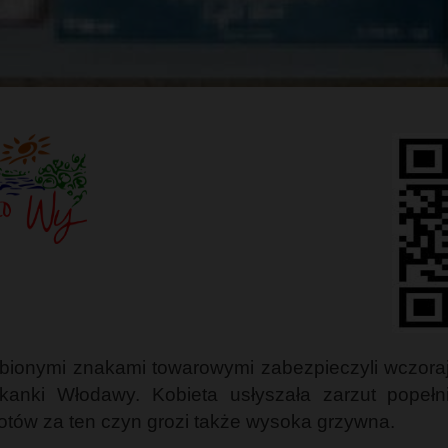
obionymi znakami towarowymi zabezpieczyli wczoraj 
szkanki Włodawy. Kobieta usłyszała zarzut popeł
tów za ten czyn grozi także wysoka grzywna.