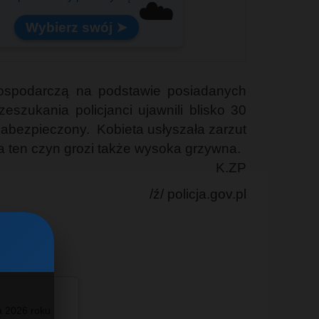
☁️
Wybierz swój ➤
gospodarczą na podstawie posiadanych
szukania policjanci ujawnili blisko 30
abezpieczony. Kobieta usłyszała zarzut
 ten czyn grozi także wysoka grzywna.
K.ZP
/ź/ policja.gov.pl
a 2026 roku
#info - Włodawie ❤️💙 Pod Zegarem - #maj 2026