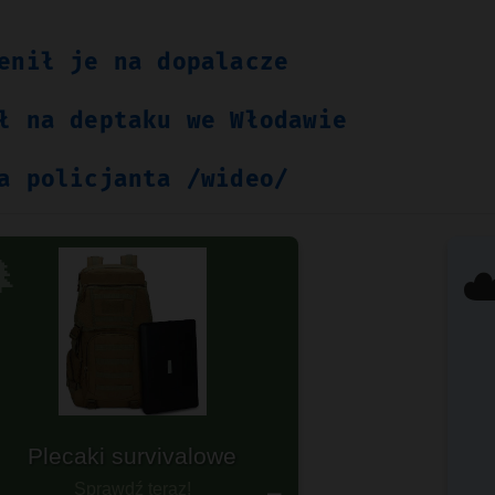
enił je na dopalacze
ł na deptaku we Włodawie
a policjanta /wideo/

☁
otowy na każdą wyprawę?