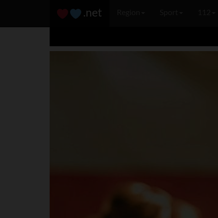
.net
Region
Sport
112