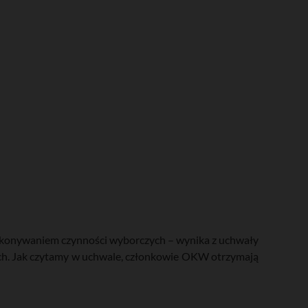
wykonywaniem czynności wyborczych – wynika z uchwały
ch. Jak czytamy w uchwale, członkowie OKW otrzymają