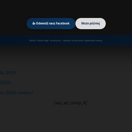
👍 Odwiedź nasz Facebook
Może później
Kliknij "Follow Page" na wtyczce – będziesz otrzymywać najświeższe newsy.
atu 2019
 2020
atu 2023 /wideo/
[wp_ad_camp_4]