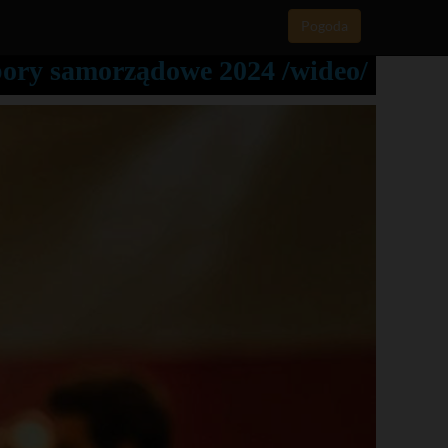
Pogoda
bory samorządowe 2024 /wideo/