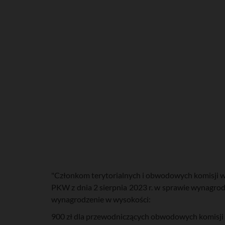
"Członkom terytorialnych i obwodowych komisji w
PKW z dnia 2 sierpnia 2023 r. w sprawie wynagr
wynagrodzenie w wysokości:
900 zł dla przewodniczących obwodowych komisji