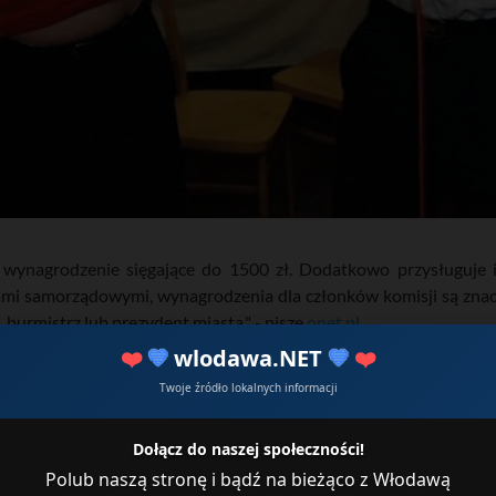
a wynagrodzenie sięgające do 1500 zł. Dodatkowo przysługuje
i samorządowymi, wynagrodzenia dla członków komisji są znac
burmistrz lub prezydent miasta." - pisze
onet.pl
❤️
💙
wlodawa.NET
💙
❤️
Twoje źródło lokalnych informacji
Dołącz do naszej społeczności!
Polub naszą stronę i bądź na bieżąco z Włodawą