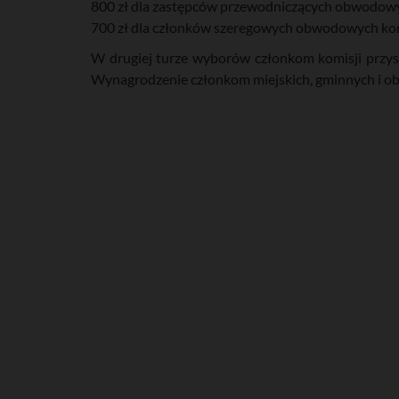
800 zł dla zastępców przewodniczących obwodowy
700 zł dla członków szeregowych obwodowych kom
W drugiej turze wyborów członkom komisji przysł
Wynagrodzenie członkom miejskich, gminnych i ob