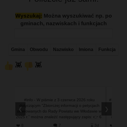
Wyszukaj:
Można wyszukiwać np. po
gminach, nazwiskach i funkcjach
Gmina
Obwodu
Nazwisko
Imiona
Funkcja
👾
👾
ty
#info - W piśmie z 3 czerwca 2026 roku
#info - W
dotyczącym "Zbiorczej informacji o petycjach
#fotowl
❮
❯
skierowanych do Rady Powiatu we Włodawie w
#ziel
2025 r.” można znaleźć następujący zapis: 👉 6.
#wlodaw
Petycja indywidualna w sp…
 2d
❤️ 8
🗨️ 7
⌛ 3d
❤️ 21