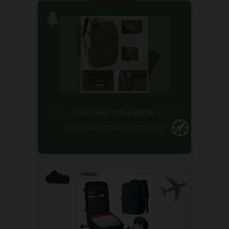
🌲
Plecaki militarne
🧭
Dla prawdziwych twardzieli
✈️
☁️