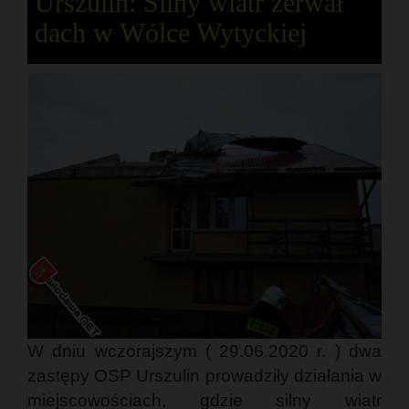
Urszulin: Silny wiatr zerwał
dach w Wólce Wytyckiej
W dniu wczorajszym ( 29.06.2020 r. ) dwa
zastępy OSP Urszulin prowadziły działania w
miejscowościach, gdzie silny wiatr