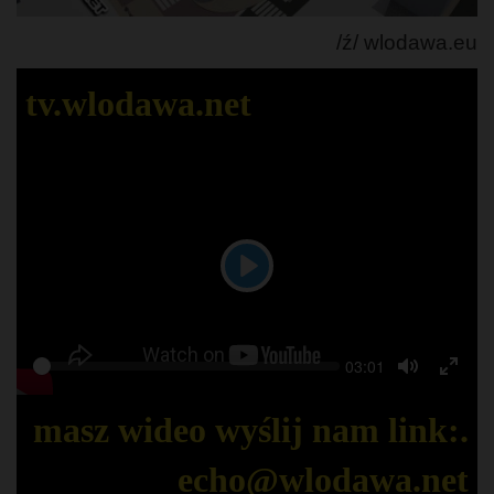
/ź/ wlodawa.eu
tv.wlodawa.net
Play
Seek
Current
03:01
Play
time
Toggle
Togg
Mute
Full
masz wideo wyślij nam link:.
echo@wlodawa.net