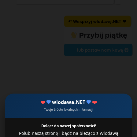
↶ Wesprzyj wlodawę.NET ❤
lub postaw nam kawę 😍
❤️
💙
wlodawa.NET
💙
❤️
Twoje źródło lokalnych informacji
Dołącz do naszej społeczności!
Polub naszą stronę i bądź na bieżąco z Włodawą