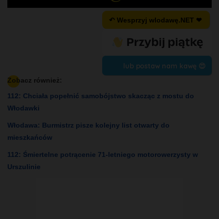
↶ Wesprzyj wlodawę.NET ❤
lub postaw nam kawę 😍
Zobacz również:
112: Chciała popełnić samobójstwo skacząc z mostu do
Włodawki
Włodawa: Burmistrz pisze kolejny list otwarty do
mieszkańców
112: Śmiertelne potrącenie 71-letniego motorowerzysty w
Urszulinie