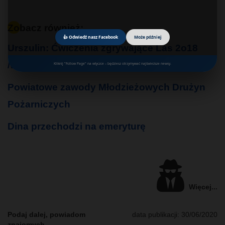
Zobacz również:
👍 Odwiedź nasz Facebook
Może później
Urszulin: Ćwiczenia zgrywające Las 2o18
/wideo/
Kliknij "Follow Page" na wtyczce – będziesz otrzymywać najświeższe newsy.
Powiatowe zawody Młodzieżowych Drużyn
Pożarniczych
Dina przechodzi na emeryturę
Więcej...
Podaj dalej, powiadom
data publikacji:
30/06/2020
znajomych....