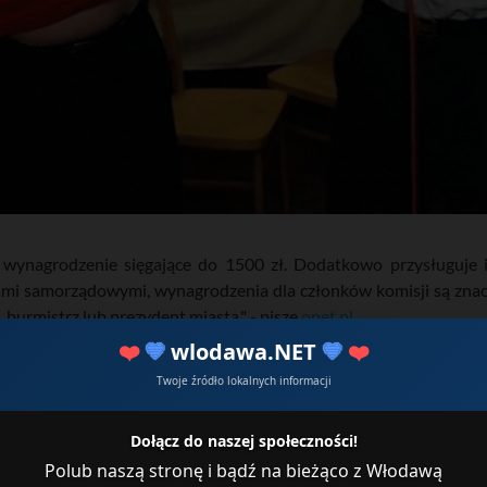
a wynagrodzenie sięgające do 1500 zł. Dodatkowo przysługuje
i samorządowymi, wynagrodzenia dla członków komisji są znac
burmistrz lub prezydent miasta." - pisze
onet.pl
❤️
💙
wlodawa.NET
💙
❤️
Twoje źródło lokalnych informacji
Dołącz do naszej społeczności!
Polub naszą stronę i bądź na bieżąco z Włodawą