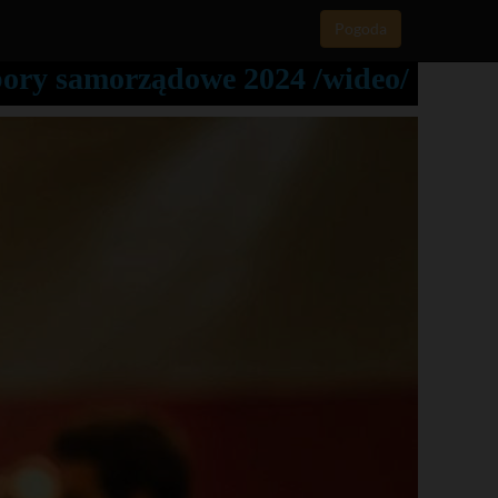
Pogoda
bory samorządowe 2024 /wideo/