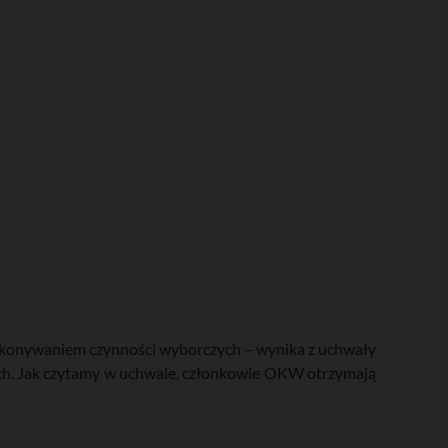
wykonywaniem czynności wyborczych – wynika z uchwały
ch. Jak czytamy w uchwale, członkowie OKW otrzymają