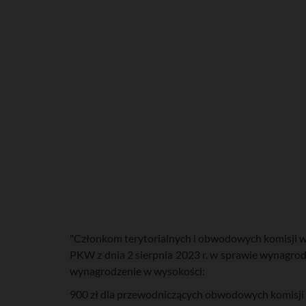
"Członkom terytorialnych i obwodowych komisji w
PKW z dnia 2 sierpnia 2023 r. w sprawie wynagr
wynagrodzenie w wysokości:
900 zł dla przewodniczących obwodowych komisji