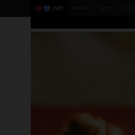
.net
Region
Sport
112