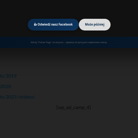
👍 Odwiedź nasz Facebook
Może później
Kliknij "Follow Page" na wtyczce – będziesz otrzymywać najświeższe newsy.
atu 2019
 2020
atu 2023 /wideo/
[wp_ad_camp_4]