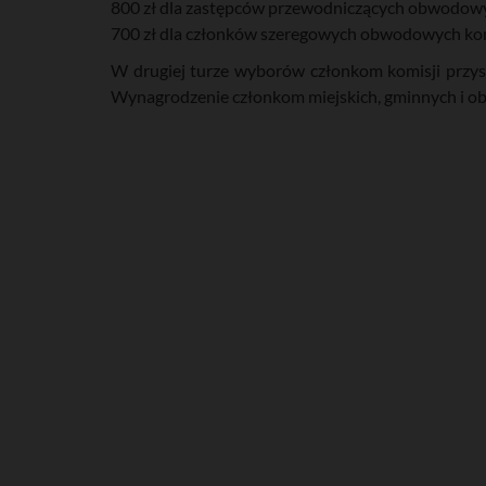
800 zł dla zastępców przewodniczących obwodowy
700 zł dla członków szeregowych obwodowych kom
W drugiej turze wyborów członkom komisji przysł
Wynagrodzenie członkom miejskich, gminnych i ob