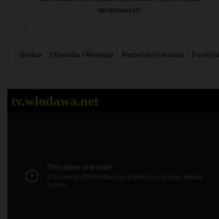
terenowych
Gmina
Obwodu / Komisja
Nazwisko i imiona
Funkcj
tv.wlodawa.net