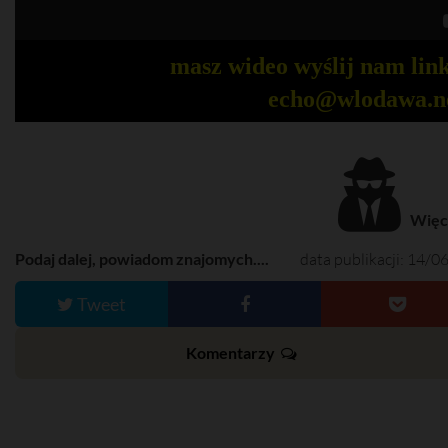
masz wideo wyślij nam link
echo@wlodawa.n
Więce
Podaj dalej, powiadom znajomych....
data publikacji: 14/0
Tweet
Komentarzy