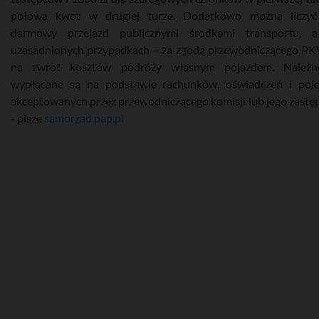
połowa kwot w drugiej turze. Dodatkowo można liczyć
darmowy przejazd publicznymi środkami transportu, 
uzasadnionych przypadkach – za zgodą przewodniczącego P
na zwrot kosztów podróży własnym pojazdem. Należno
wypłacane są na podstawie rachunków, oświadczeń i pol
akceptowanych przez przewodniczącego komisji lub jego zastęp
- pisze
samorzad.pap.pl