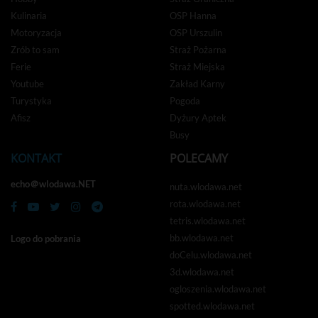
Kulinaria
OSP Hanna
Motoryzacja
OSP Urszulin
Zrób to sam
Straż Pożarna
Ferie
Straż Miejska
Youtube
Zakład Karny
Turystyka
Pogoda
Afisz
Dyżury Aptek
Busy
KONTAKT
POLECAMY
echo＠wlodawa.NET
nuta.wlodawa.net
rota.wlodawa.net
tetris.wlodawa.net
bb.wlodawa.net
Logo do pobrania
doCelu.wlodawa.net
3d.wlodawa.net
ogloszenia.wlodawa.net
spotted.wlodawa.net