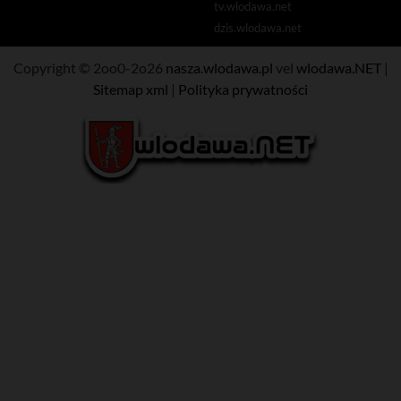
tv.wlodawa.net
dzis.wlodawa.net
Copyright © 2oo0-2o26
nasza.wlodawa.pl
vel
wlodawa.NET
|
Sitemap xml
|
Polityka prywatności