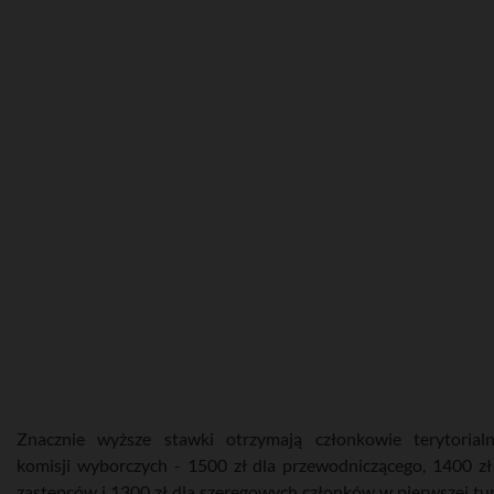
Znacznie wyższe stawki otrzymają członkowie terytorial
komisji wyborczych - 1500 zł dla przewodniczącego, 1400 zł
zastępców i 1300 zł dla szeregowych członków w pierwszej tur