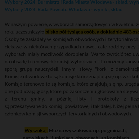
Wybory 2024: Burmistrz i Rada Miasta Włodawa - skład, wyn
Wybory 2024: Rada Powiatu Włodawa - wyniki, skład
W naszym powiecie, w wyborach samorządowych w kwietniu 
roku uczestniczyło
blisko pół tysiąca osób, a dokładnie 483 os
Osoby te zasiadały w komisjach obwodowych i terytorialnych
ciekawe w niektórych przypadkach nawet całe rodziny przy 
wyborach miały możliwość dorobienia. Warto zwrócić też u
na obsadę terenowych komisji wyborczych - tu możemy zauwa
sporą grupę nauczycieli, innymi słowy "korki z demokracji
Komisje obwodowe to są komisje które znajdują się np. w szkoł
Komisje terenowe to są komisje, które znajdują się np. urzęda
one podliczają głosy, które po zakończeniu głosowania spływa
z terenu gminy, a później listy i protokoły z licze
są przekazywane do komisji powiatowej i tak dalej. Niżej pełna l
członków komisji wyborczych terytorialnych i obwodowych.
Wyszukaj:
Można wyszukiwać np. po gminach,
nazwiskach i funkcjach, obwodach lub komisjach