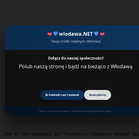
❤️
💙
wlodawa.NET
💙
❤️
Twoje źródło lokalnych informacji
Dołącz do naszej społeczności!
Polub naszą stronę i bądź na bieżąco z Włodawą
👍 Odwiedź nasz Facebook
Może później
Kliknij "Follow Page" na wtyczce – będziesz otrzymywać najświeższe newsy.
Ale to nie wszystko bo "Niektórym członkom komisji łąc