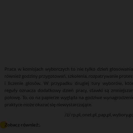
Praca w komisjach wyborczych to nie tylko dzień głosowania
również godziny przygotowań, szkolenia, rozpatrywanie prote
i liczenie głosów. W przypadku drugiej tury wyborów, któ
reguły oznacza dodatkowy dzień pracy, stawki są zmniejsza
połowę. To, co na papierze wygląda na godziwe wynagrodzeni
praktyce może okazać się niewystarczające.
/ź/ rp.pl, onet.pl, pap,pl, wybory.g
Zobacz również:.