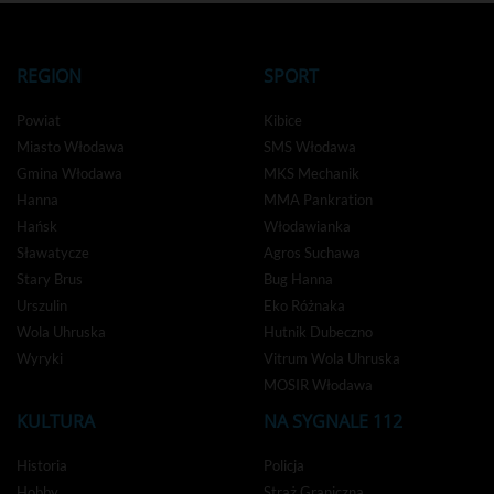
REGION
SPORT
Powiat
Kibice
Miasto Włodawa
SMS Włodawa
Gmina Włodawa
MKS Mechanik
Hanna
MMA Pankration
Hańsk
Włodawianka
Sławatycze
Agros Suchawa
Stary Brus
Bug Hanna
Urszulin
Eko Różnaka
Wola Uhruska
Hutnik Dubeczno
Wyryki
Vitrum Wola Uhruska
MOSIR Włodawa
KULTURA
NA SYGNALE 112
Historia
Policja
Hobby
Straż Graniczna