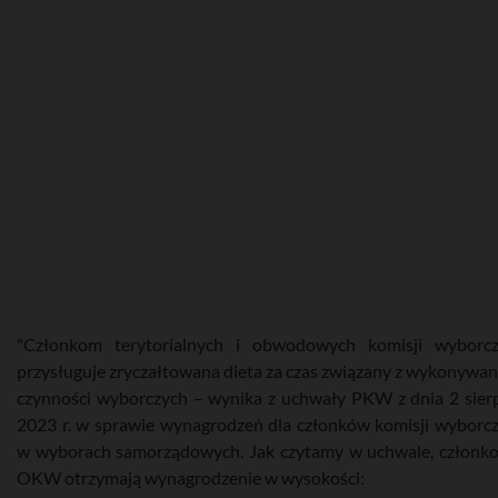
"Członkom terytorialnych i obwodowych komisji wyborc
przysługuje zryczałtowana dieta za czas związany z wykonywa
czynności wyborczych – wynika z uchwały PKW z dnia 2 sier
2023 r. w sprawie wynagrodzeń dla członków komisji wyborc
w wyborach samorządowych. Jak czytamy w uchwale, członk
OKW otrzymają wynagrodzenie w wysokości: