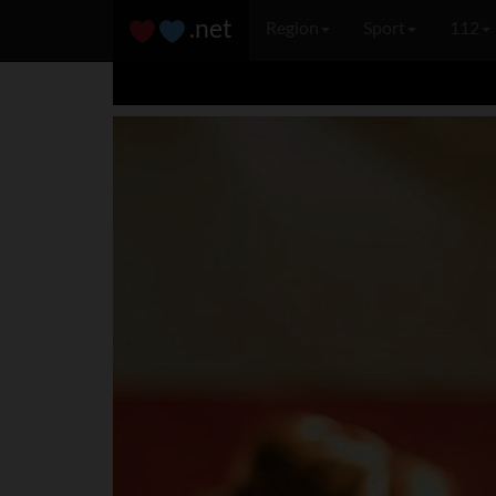
.net
Region
Sport
112