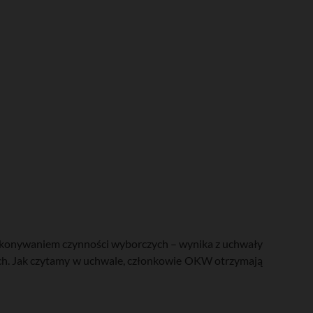
wykonywaniem czynności wyborczych – wynika z uchwały
ch. Jak czytamy w uchwale, członkowie OKW otrzymają