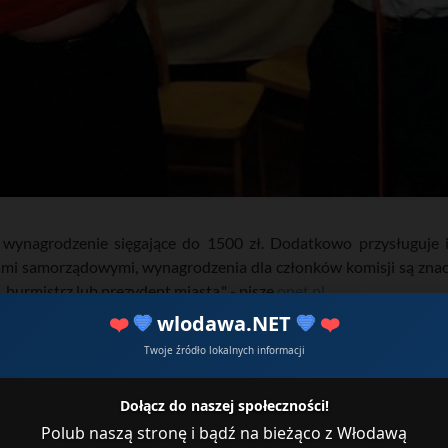
a wynagrodzenie sięgające do 1500 zł. Dodatkowo przysługuje
i samorządowymi, wynagrodzenia dla członków komisji są znac
burmistrz lub prezydent miasta." - pisze
onet.pl
❤️
💙
wlodawa.NET
💙
❤️
Twoje źródło lokalnych informacji
Dołącz do naszej społeczności!
Polub naszą stronę i bądź na bieżąco z Włodawą