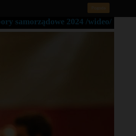
Pogoda
bory samorządowe 2024 /wideo/