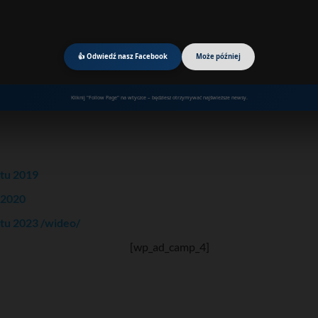
👍 Odwiedź nasz Facebook
Może później
Kliknij "Follow Page" na wtyczce – będziesz otrzymywać najświeższe newsy.
atu 2019
 2020
atu 2023 /wideo/
[wp_ad_camp_4]