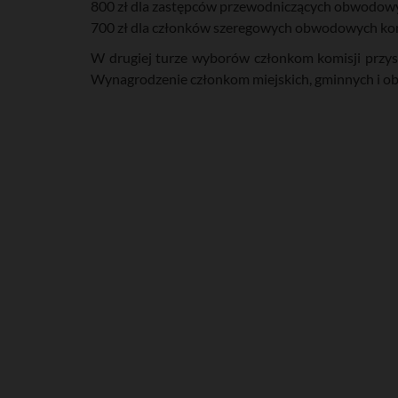
800 zł dla zastępców przewodniczących obwodowy
700 zł dla członków szeregowych obwodowych kom
W drugiej turze wyborów członkom komisji przysł
Wynagrodzenie członkom miejskich, gminnych i ob