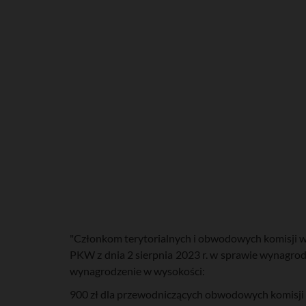
"Członkom terytorialnych i obwodowych komisji w
PKW z dnia 2 sierpnia 2023 r. w sprawie wynagr
wynagrodzenie w wysokości:
900 zł dla przewodniczących obwodowych komisji