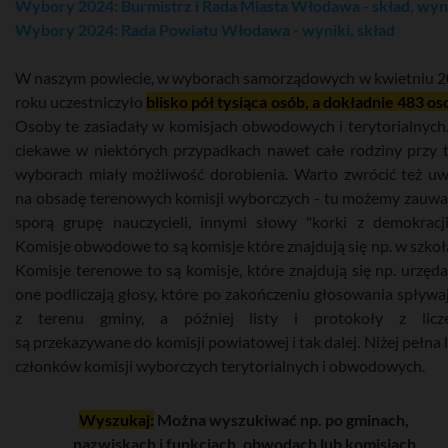
Wybory 2024: Burmistrz i Rada Miasta Włodawa - skład, wyn
Wybory 2024: Rada Powiatu Włodawa - wyniki, skład
W naszym powiecie, w wyborach samorządowych w kwietniu 
roku uczestniczyło
blisko pół tysiąca osób, a dokładnie 483 os
Osoby te zasiadały w komisjach obwodowych i terytorialnych
ciekawe w niektórych przypadkach nawet całe rodziny przy 
wyborach miały możliwość dorobienia. Warto zwrócić też u
na obsadę terenowych komisji wyborczych - tu możemy zauwa
sporą grupę nauczycieli, innymi słowy "korki z demokracji
Komisje obwodowe to są komisje które znajdują się np. w szkoł
Komisje terenowe to są komisje, które znajdują się np. urzęda
one podliczają głosy, które po zakończeniu głosowania spływa
z terenu gminy, a później listy i protokoły z licze
są przekazywane do komisji powiatowej i tak dalej. Niżej pełna l
członków komisji wyborczych terytorialnych i obwodowych.
Wyszukaj:
Można wyszukiwać np. po gminach,
nazwiskach i funkcjach, obwodach lub komisjach