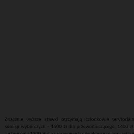
Znacznie wyższe stawki otrzymają członkowie terytorial
komisji wyborczych - 1500 zł dla przewodniczącego, 1400 zł
zastępców i 1300 zł dla szeregowych członków w pierwszej tur