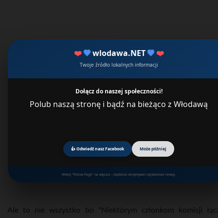
❤️
💙
wlodawa.NET
💙
❤️
Twoje źródło lokalnych informacji
Dołącz do naszej społeczności!
Polub naszą stronę i bądź na bieżąco z Włodawą
👍 Odwiedź nasz Facebook
Może później
Kliknij "Follow Page" na wtyczce – będziesz otrzymywać najświeższe newsy.
Ale to nie wszystko bo "Niektórym członkom komisji łąc