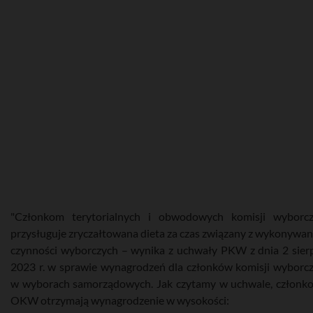
"Członkom terytorialnych i obwodowych komisji wyborc
przysługuje zryczałtowana dieta za czas związany z wykonywa
czynności wyborczych – wynika z uchwały PKW z dnia 2 sier
2023 r. w sprawie wynagrodzeń dla członków komisji wyborc
w wyborach samorządowych. Jak czytamy w uchwale, członk
OKW otrzymają wynagrodzenie w wysokości: