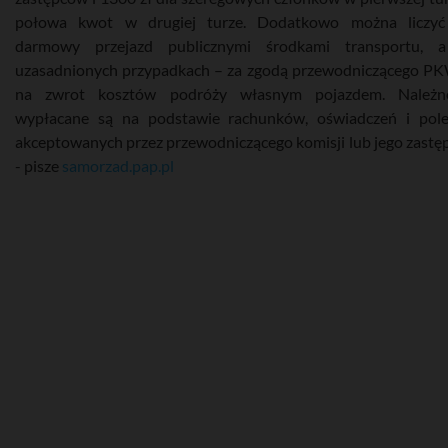
połowa kwot w drugiej turze. Dodatkowo można liczyć
darmowy przejazd publicznymi środkami transportu, 
uzasadnionych przypadkach – za zgodą przewodniczącego P
na zwrot kosztów podróży własnym pojazdem. Należno
wypłacane są na podstawie rachunków, oświadczeń i pol
akceptowanych przez przewodniczącego komisji lub jego zastęp
- pisze
samorzad.pap.pl