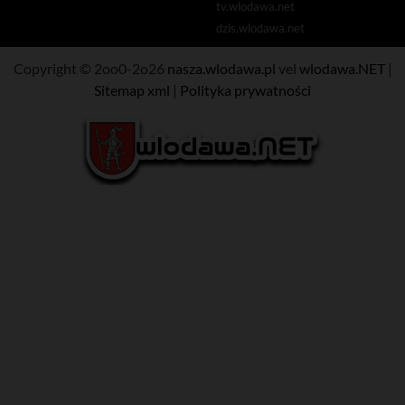
tv.wlodawa.net
dzis.wlodawa.net
Copyright © 2oo0-2o26
nasza.wlodawa.pl
vel
wlodawa.NET
|
Sitemap xml
|
Polityka prywatności