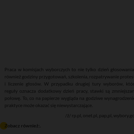
Praca w komisjach wyborczych to nie tylko dzień głosowania
również godziny przygotowań, szkolenia, rozpatrywanie prote
i liczenie głosów. W przypadku drugiej tury wyborów, któ
reguły oznacza dodatkowy dzień pracy, stawki są zmniejsza
połowę. To, co na papierze wygląda na godziwe wynagrodzeni
praktyce może okazać się niewystarczające.
/ź/ rp.pl, onet.pl, pap,pl, wybory.g
Zobacz również:.