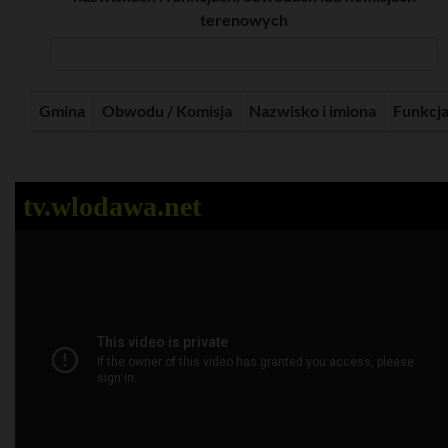
terenowych
Gmina
Obwodu / Komisja
Nazwisko i imiona
Funkcj
tv.wlodawa.net