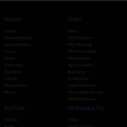
REGION
SPORT
Powiat
Kibice
Miasto Włodawa
SMS Włodawa
Gmina Włodawa
MKS Mechanik
Hanna
MMA Pankration
Hańsk
Włodawianka
Sławatycze
Agros Suchawa
Stary Brus
Bug Hanna
Urszulin
Eko Różnaka
Wola Uhruska
Hutnik Dubeczno
Wyryki
Vitrum Wola Uhruska
MOSIR Włodawa
KULTURA
NA SYGNALE 112
Historia
Policja
Hobby
Straż Graniczna