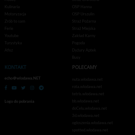
Kulinaria
OSP Hanna
Motoryzacja
OSP Urszulin
Zrób to sam
Straż Pożarna
Ferie
Straż Miejska
Youtube
Zakład Karny
Turystyka
Pogoda
Afisz
Dyżury Aptek
Busy
KONTAKT
POLECAMY
echo＠wlodawa.NET
nuta.wlodawa.net
rota.wlodawa.net
tetris.wlodawa.net
bb.wlodawa.net
Logo do pobrania
doCelu.wlodawa.net
3d.wlodawa.net
ogloszenia.wlodawa.net
spotted.wlodawa.net