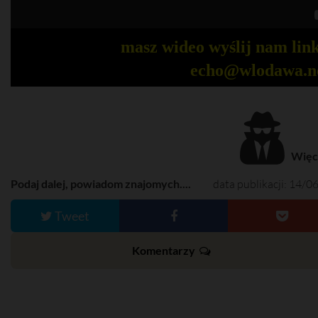
masz wideo wyślij nam link
echo@wlodawa.n
Więce
Podaj dalej, powiadom znajomych....
data publikacji: 14/0
Tweet
Komentarzy