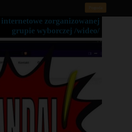
Pogoda
internetowe zorganizowanej
grupie wyborczej /wideo/