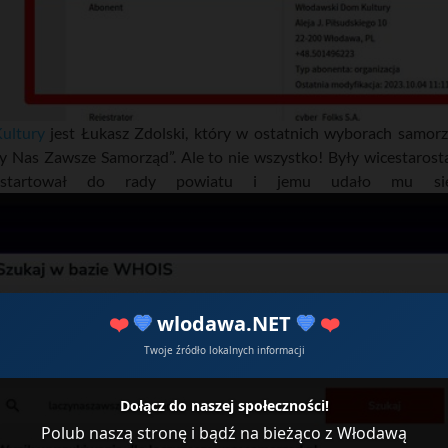
ultury
jest Łukasz Zdolski, który w ostatnich wyborach samo
Nas Zawsze Samorząd”. Ale to nie wszystko! Były wicestaros
startował do rady powiatu i jemu udało mu się 
❤️
💙
wlodawa.NET
💙
❤️
Twoje źródło lokalnych informacji
Dołącz do naszej społeczności!
Polub naszą stronę i bądź na bieżąco z Włodawą