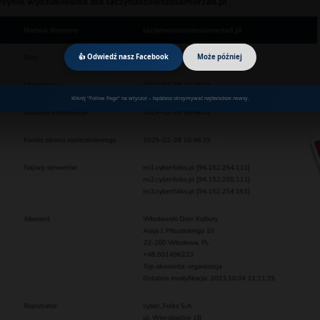
👍 Odwiedź nasz Facebook
Może później
Kliknij "Follow Page" na wtyczce – będziesz otrzymywać najświeższe newsy.