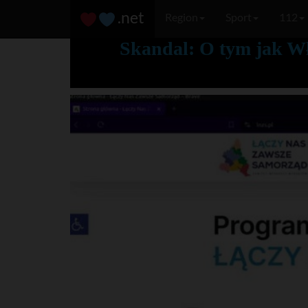
.net
Region
Sport
112
Skandal: O tym jak W