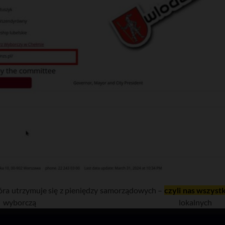
 która utrzymuje się z pieniędzy samorządowych –
czyli nas wszyst
borczą lokalnych