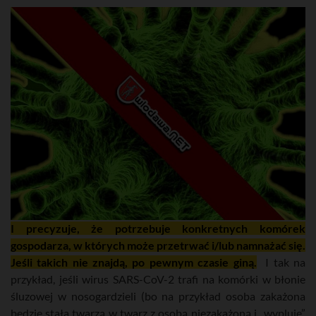
I precyzuje, że potrzebuje konkretnych komórek
gospodarza, w których może przetrwać i/lub namnażać się.
Jeśli takich nie znajdą, po pewnym czasie giną.
I tak na
przykład, jeśli wirus SARS-CoV-2 trafi na komórki w błonie
śluzowej w nosogardzieli (bo na przykład osoba zakażona
będzie stała twarzą w twarz z osobą niezakażoną i „wypluje”