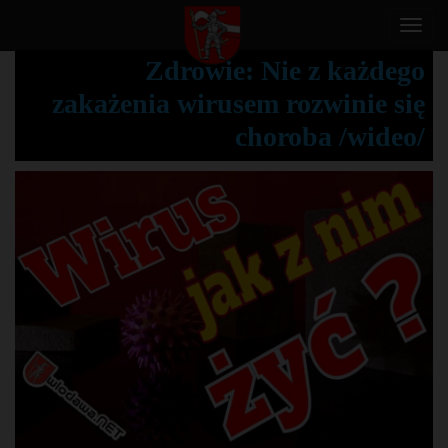
T
o
Zdrowie: Nie z każdego
g
zakażenia wirusem rozwinie się
g
l
choroba /wideo/
e
n
a
v
i
g
a
t
i
o
n