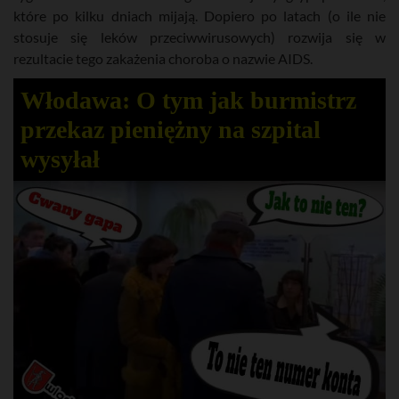
które po kilku dniach mijają. Dopiero po latach (o ile nie
stosuje się leków przeciwwirusowych) rozwija się w
rezultacie tego zakażenia choroba o nazwie AIDS.
Włodawa: O tym jak burmistrz
przekaz pieniężny na szpital
wysyłał