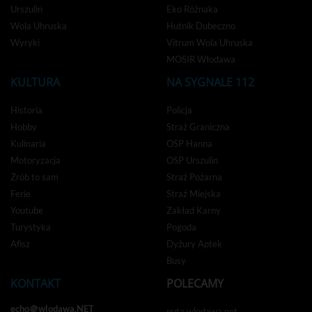
Urszulin
Eko Różnaka
Wola Uhruska
Hutnik Dubeczno
Wyryki
Vitrum Wola Uhruska
MOSIR Włodawa
KULTURA
NA SYGNALE 112
Historia
Policja
Hobby
Straż Graniczna
Kulinaria
OSP Hanna
Motoryzacja
OSP Urszulin
Zrób to sam
Straż Pożarna
Ferie
Straż Miejska
Youtube
Zakład Karny
Turystyka
Pogoda
Afisz
Dyżury Aptek
Busy
KONTAKT
POLECAMY
echo＠wlodawa.NET
nuta.wlodawa.net