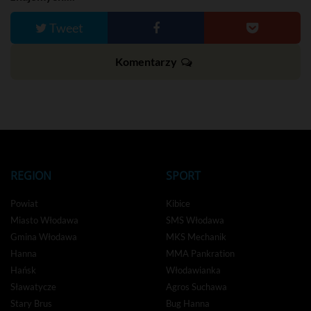
Tweet
Komentarzy
REGION
SPORT
Powiat
Kibice
Miasto Włodawa
SMS Włodawa
Gmina Włodawa
MKS Mechanik
Hanna
MMA Pankration
Hańsk
Włodawianka
Sławatycze
Agros Suchawa
Stary Brus
Bug Hanna