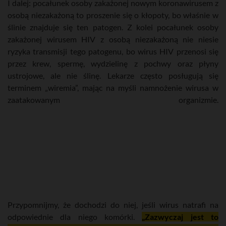
I dalej: pocałunek osoby zakażonej nowym koronawirusem z
osobą niezakażoną to proszenie się o kłopoty, bo właśnie w
ślinie znajduje się ten patogen. Z kolei pocałunek osoby
zakażonej wirusem HIV z osobą niezakażoną nie niesie
ryzyka transmisji tego patogenu, bo wirus HIV przenosi się
przez krew, spermę, wydzielinę z pochwy oraz płyny
ustrojowe, ale nie ślinę. Lekarze często posługują się
terminem „wiremia”, mając na myśli namnożenie wirusa w
zaatakowanym organizmie.
Przypomnijmy, że dochodzi do niej, jeśli wirus natrafi na
odpowiednie dla niego komórki.
„Zazwyczaj jest to