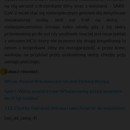
na nią aerozol z drobinkami śliny wraz z wirusem) – SARS-
CoV-2 może stać się niebezpiecznym gościem dla dotychczas
niezakażonej osoby. Jeśli zaś trafi na skórę –
niebezpieczeństwo istnieje tylko wtedy, gdy z tej skóry
przeniesiemy go do ust czy spojówek. Inaczej jest na przykład
z wirusem HCV, który nie przenosi się drogą kropelkową (a
zatem z kropelkami śliny do nosogardzieli), a przez krew,
wnikając na przykład przez uszkodzoną skórę, choćby przy
zabiegu piercingu.
Zobacz również:.
Wirus: Powiat Włodawa już nie jest Zieloną Wyspą
Sport: Wirus powstrzymał Włodawiankę przed awansem
do III ligi /wideo/
112: Czyżby miał dość Wirusa i sam chciał iść do więzienia?
[wp_ad_camp_4]