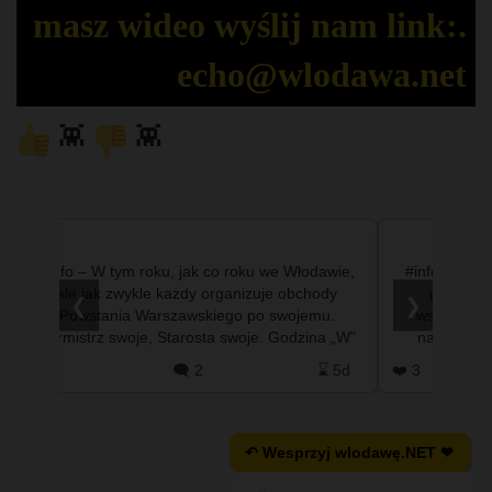
masz wideo wyślij nam link:.
echo@wlodawa.net
👾
👾
#info – W tym roku, jak co roku we Włodawie,
#info - Miej
ale jak zwykle każdy organizuje obchody
gwaranto
❮
❯
Powstania Warszawskiego po swojemu.
wspomagać
Burmistrz swoje, Starosta swoje. Godzina „W”
naukowców
ponownie będzie obchodzona w dwóch…
Krakowie
d
❤️ 2
🗨️ 2
⌛ 5d
❤️ 3
↶ Wesprzyj wlodawę.NET ❤