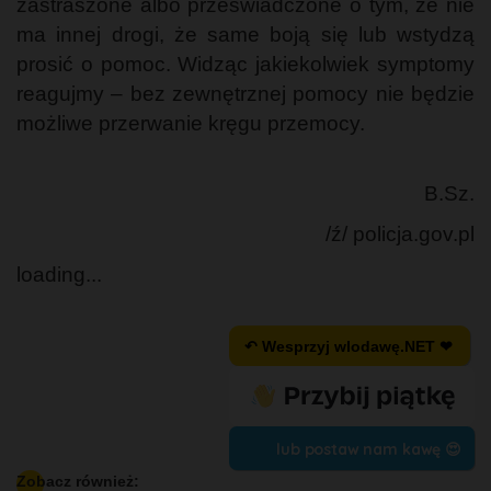
zastraszone albo przeświadczone o tym, że nie
ma innej drogi, że same boją się lub wstydzą
prosić o pomoc. Widząc jakiekolwiek symptomy
reagujmy – bez zewnętrznej pomocy nie będzie
możliwe przerwanie kręgu przemocy.
B.Sz.
/ź/ policja.gov.pl
loading...
↶ Wesprzyj wlodawę.NET ❤
lub postaw nam kawę 😍
Zobacz również: