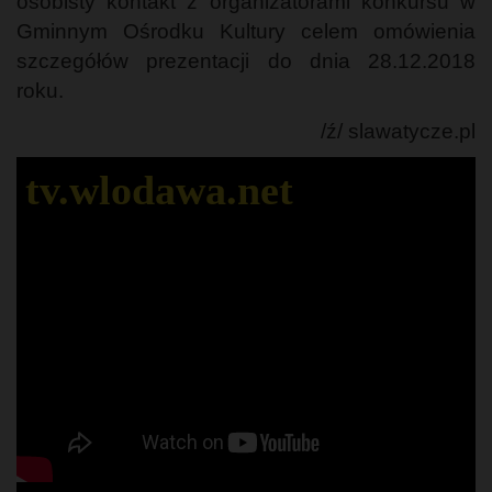
osobisty kontakt z organizatorami konkursu w
Gminnym Ośrodku Kultury celem omówienia
szczegółów prezentacji do dnia 28.12.2018
roku.
/ź/ slawatycze.pl
tv.wlodawa.net