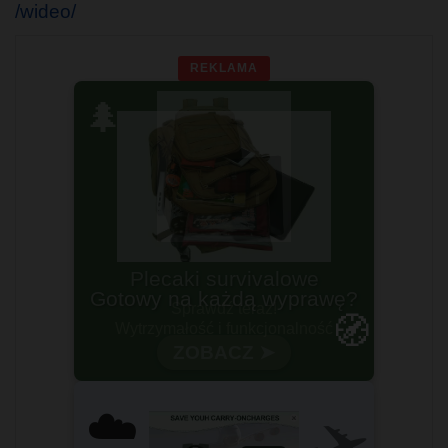
/wideo/
REKLAMA
🌲
Gotowy na każdą wyprawę?
🧭
Wytrzymałość i funkcjonalność
✈️
☁️