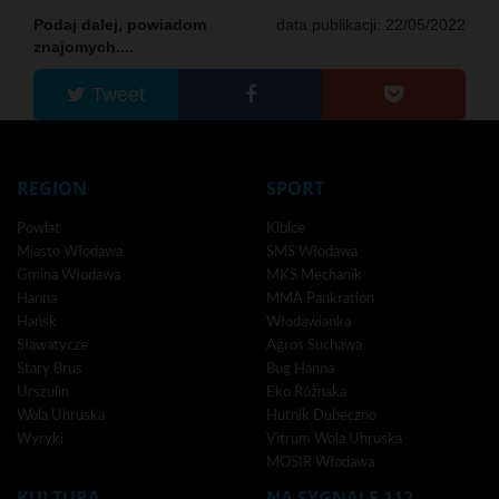
Podaj dalej, powiadom
data publikacji: 22/05/2022
znajomych....
Tweet
REGION
SPORT
Powiat
Kibice
Miasto Włodawa
SMS Włodawa
Gmina Włodawa
MKS Mechanik
Hanna
MMA Pankration
Hańsk
Włodawianka
Sławatycze
Agros Suchawa
Stary Brus
Bug Hanna
Urszulin
Eko Różnaka
Wola Uhruska
Hutnik Dubeczno
Wyryki
Vitrum Wola Uhruska
MOSIR Włodawa
KULTURA
NA SYGNALE 112