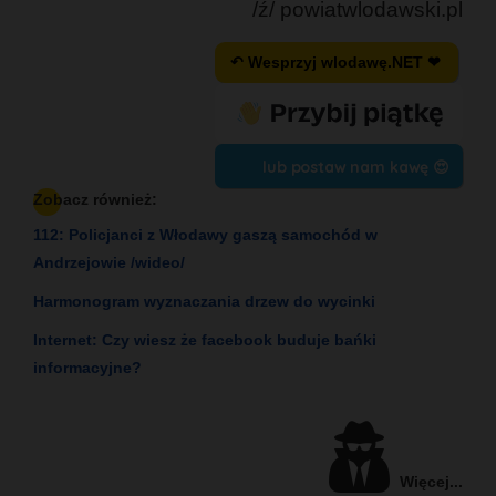
/ź/ powiatwlodawski.pl
↶ Wesprzyj wlodawę.NET ❤
lub postaw nam kawę 😍
Zobacz również:
112: Policjanci z Włodawy gaszą samochód w
Andrzejowie /wideo/
Harmonogram wyznaczania drzew do wycinki
Internet: Czy wiesz że facebook buduje bańki
informacyjne?
Więcej...