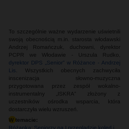
To szczególnie ważne wydarzenie uświetnili
swoją obecnością m.in. starosta włodawski
Andrzej Romańczuk, duchowni, dyrektor
PCPR we Włodawie - Urszula Rudko,
dyrektor DPS „Senior” w Różance - Andrzej
Lis
. Wszystkich obecnych zachwyciła
inscenizacja słowno-muzyczna
przygotowana przez zespół wokalno-
instrumentalny „ISKRA” złożony z
uczestników ośrodka wsparcia, która
dostarczyła wielu wzruszeń.
W temacie:
Różanka: Seniorzy na I przeglądzie kolęd i