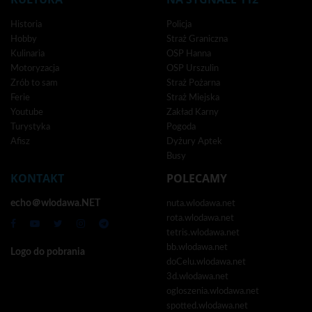
Historia
Policja
Hobby
Straż Graniczna
Kulinaria
OSP Hanna
Motoryzacja
OSP Urszulin
Zrób to sam
Straż Pożarna
Ferie
Straż Miejska
Youtube
Zakład Karny
Turystyka
Pogoda
Afisz
Dyżury Aptek
Busy
KONTAKT
POLECAMY
echo＠wlodawa.NET
nuta.wlodawa.net
rota.wlodawa.net
tetris.wlodawa.net
bb.wlodawa.net
Logo do pobrania
doCelu.wlodawa.net
3d.wlodawa.net
ogloszenia.wlodawa.net
spotted.wlodawa.net