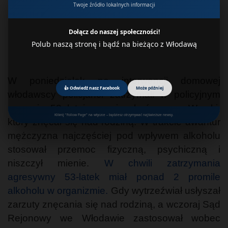
Twoje źródło lokalnych informacji
Dołącz do naszej społeczności!
Polub naszą stronę i bądź na bieżąco z Włodawą
W poniedziałek po interwencji domowej
👍 Odwiedź nasz Facebook
Może później
włodawscy policjanci zatrzymali w policyjnym
areszcie 53–letniego mieszkańca gm. Wyryki,
Kliknij "Follow Page" na wtyczce – będziesz otrzymywać najświeższe newsy.
który znęcał się nad rodziną. W trakcie awantur
mężczyzna najczęściej pod wpływem alkoholu
stosował przemoc fizyczną, psychiczną i
niszczył mienie.
W chwili zatrzymania
agresywny 53-latek miał ponad 2 promile
alkoholu w organizmie.
Gdy wytrzeźwiał usłyszał
zarzuty znęcania się nad rodziną, a wczoraj Sąd
Rejonowy we Włodawie zastosował wobec