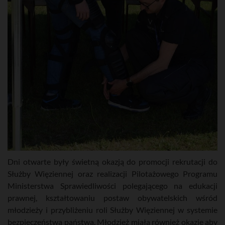
Dni otwarte były świetną okazją do promocji rekrutacji do
Służby Więziennej oraz realizacji Pilotażowego Programu
Ministerstwa Sprawiedliwości polegającego na edukacji
prawnej, kształtowaniu postaw obywatelskich wśród
młodzieży i przybliżeniu roli Służby Więziennej w systemie
bezpieczeństwa państwa. Młodzież miała również okazję aby