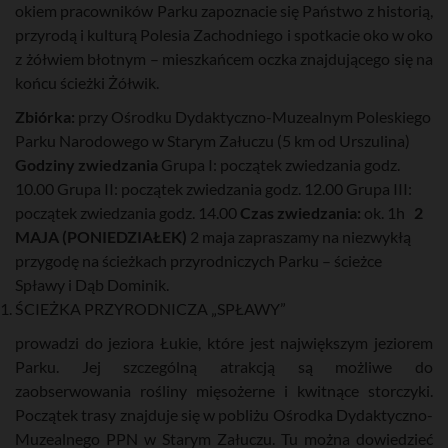
okiem pracowników Parku zapoznacie się Państwo z historią,
przyrodą i kulturą Polesia Zachodniego i spotkacie oko w oko
z żółwiem błotnym – mieszkańcem oczka znajdującego się na
końcu ścieżki Żółwik.
Zbiórka:
przy Ośrodku Dydaktyczno-Muzealnym Poleskiego
Parku Narodowego w Starym Załuczu (5 km od Urszulina)
Godziny zwiedzania
Grupa I: początek zwiedzania godz.
10.00 Grupa II: początek zwiedzania godz. 12.00 Grupa III:
początek zwiedzania godz. 14.00
Czas zwiedzania:
ok. 1h
2
MAJA (PONIEDZIAŁEK)
2 maja zapraszamy na niezwykłą
przygodę na ścieżkach przyrodniczych Parku – ścieżce
Spławy i Dąb Dominik.
ŚCIEŻKA PRZYRODNICZA „SPŁAWY”
prowadzi do jeziora Łukie, które jest największym jeziorem
Parku. Jej szczególną atrakcją są możliwe do
zaobserwowania rośliny mięsożerne i kwitnące storczyki.
Początek trasy znajduje się w pobliżu Ośrodka Dydaktyczno-
Muzealnego PPN w Starym Załuczu. Tu można dowiedzieć