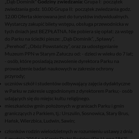
„Dąb Dominik"
Godziny zwiedzania:
Grupa I: początek
zwiedzania godz. 10.00 Grupa II: początek zwiedzania godz.
12.00 Oferta skierowana jest do turystów indywidualnych.
Wystarczy zakupić bilety wstępu, obsługa przewodnicka w
tych dniach jest BEZPŁATNA. Nie pobiera się opłat: za wstęp
do Parku na ścieżki piesze: „Dąb Dominik”, „Spławy”,
„Perehod”, „Obóz Powstańczy”, oraz za udostępnianie
Muzeum PPN w Starym Załuczu od: - dzieci w wieku do 7 lat;
- osób, które posiadają zezwolenie dyrektora Parku na
prowadzenie badań naukowych w zakresie ochrony
przyrody;
uczniów szkół i studentów odbywający zajęcia dydaktyczne
w Parku w zakresie uzgodnionym z dyrektorem Parku;- osób
udających się do miejsc kultu religijnego.
mieszkańców gmin położonych w granicach Parku i gmin
graniczących z Parkiem, tj.: Urszulin, Sosnowica, Stary Brus,
Hańsk, Wierzbica, Ludwin, Sawin;
członków rodzin wielodzietnych w rozumieniu ustawy z dnia
5 grudnia 2014 r. o Karcie Dużej Rodziny (Dz. U. poz 1863)