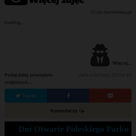
/ź/ zsr-korolowka.pl
loading...
Więcej...
Podaj dalej, powiadom
data publikacji: 28/04/19
znajomych....
Tweet
Komentarzy
Dni Otwarte Poleskiego Parku