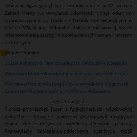
zapoznać się ze specyfiką pracy funkcjonariuszy. W tym celu
Zakład Karny we Włodawie udostępnił sprzęt ochronny
wykorzystywany do działań i technik interwencyjnych w
Służbie Więziennej. Młodzież, także z miejscowej szkoły
interesowała się szczególnie zestawem ochronnym i tarczami
ochronnymi.
Zobacz również:.
112: Mechanicy z Modrzaka lepsi niż koledzy z Kolorado
Włodawa: Modrzak podpisuje porozumienie z koledżem
Włodawa: Uczniowie i więźniowie wspólnie pielęgnowali
Cmentarz Wojenny Żołnierzy WP we Włodawie
[wp_ad_camp_4]
Oprócz powyższego jeden z funkcjonariuszy włodawskiej
jednostki – ratownik medyczny przekazywał młodzieży
cenną wiedzę dotyczącą udzielania pierwszej pomocy.
Resuscytację krążeniową-oddechową uczniowie mogli