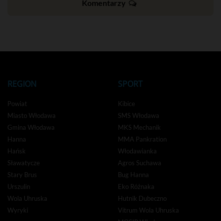
Komentarzy
REGION
SPORT
Powiat
Kibice
Miasto Włodawa
SMS Włodawa
Gmina Włodawa
MKS Mechanik
Hanna
MMA Pankration
Hańsk
Włodawianka
Sławatycze
Agros Suchawa
Stary Brus
Bug Hanna
Urszulin
Eko Różnaka
Wola Uhruska
Hutnik Dubeczno
Wyryki
Vitrum Wola Uhruska