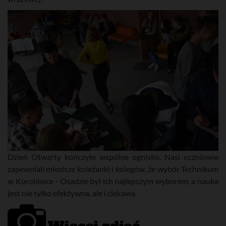
Dzień Otwarty kończyło wspólne ognisko. Nasi uczniowie
zapewniali młodsze koleżanki i kolegów, że wybór Technikum
w Korolówce - Osadzie był ich najlepszym wyborem, a nauka
jest nie tylko efektywna, ale i ciekawa.