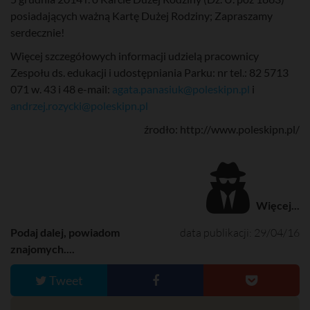
posiadających ważną Kartę Dużej Rodziny; Zapraszamy
serdecznie!
Więcej szczegółowych informacji udzielą pracownicy
Zespołu ds. edukacji i udostępniania Parku: nr tel.: 82 5713
071 w. 43 i 48 e-mail:
agata.panasiuk@poleskipn.pl
i
andrzej.rozycki@poleskipn.pl
źrodło: http://www.poleskipn.pl/
Więcej...
Podaj dalej, powiadom
data publikacji: 29/04/16
znajomych....
Tweet