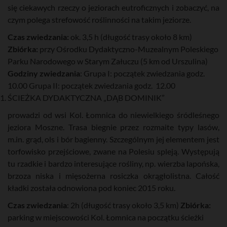
się ciekawych rzeczy o jeziorach eutroficznych i zobaczyć, na
czym polega strefowość roślinności na takim jeziorze.
Czas zwiedzania:
ok. 3,5 h (długość trasy około 8 km)
Zbiórka:
przy Ośrodku Dydaktyczno-Muzealnym Poleskiego
Parku Narodowego w Starym Załuczu (5 km od Urszulina)
Godziny zwiedzania
: Grupa I: początek zwiedzania godz.
10.00 Grupa II: początek zwiedzania godz. 12.00
ŚCIEŻKA DYDAKTYCZNA „DĄB DOMINIK”
prowadzi od wsi Kol. Łomnica do niewielkiego śródleśnego
jeziora Moszne. Trasa biegnie przez rozmaite typy lasów,
m.in. grąd, ols i bór bagienny. Szczególnym jej elementem jest
torfowisko przejściowe, zwane na Polesiu spleją. Występują
tu rzadkie i bardzo interesujące rośliny, np. wierzba lapońska,
brzoza niska i mięsożerna rosiczka okrągłolistna. Całość
kładki została odnowiona pod koniec 2015 roku.
Czas zwiedzania
: 2h (długość trasy około 3,5 km)
Zbiórka:
parking w miejscowości Kol. Łomnica na początku ścieżki