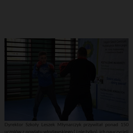
Dyrektor Szkoły Leszek Młynarczyk przywitał ponad 150
uczniów z powiatu włodawskiego ( i nie tylko), ich nauczycieli