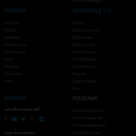
MOSIR Włodawa
KULTURA
NA SYGNALE 112
Historia
Policja
Hobby
Straż Graniczna
Kulinaria
OSP Hanna
Motoryzacja
OSP Urszulin
Zrób to sam
Straż Pożarna
Ferie
Straż Miejska
Youtube
Zakład Karny
Turystyka
Pogoda
Afisz
Dyżury Aptek
Busy
KONTAKT
POLECAMY
echo＠wlodawa.NET
nuta.wlodawa.net
rota.wlodawa.net
tetris.wlodawa.net
bb.wlodawa.net
Logo do pobrania