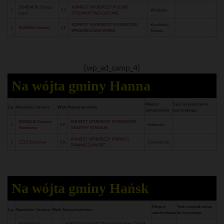
SEMENIUK Dariusz
KOMITET WYBORCZY POLSKIE
3
53
Włodawa
Józef
STRONNICTWO LUDOWE
KOMITET WYBORCZY WYBORCÓW
Korolówka
2
RUSIŃSKI Andrzej
42
SPRAWIEDLIWA GMINA
Kolonia
[wp_ad_camp_4]
Na wójta gminy Hanna
Miejsce
Treść oświadczenia
L.p.
Nazwisko i Imiona
Wiek
Nazwa komitetu
zamieszkania
lustracyjnego
KOWALIK Grażyna
KOMITET WYBORCZY WYBORCÓW
2
59
Holeszów
Stanisława
GRAŻYNY KOWALIK
KOMITET WYBORCZY PRAWO I
1
CZYŻ Stanisław
58
Zaświatycze
SPRAWIEDLIWOŚĆ
Na wójta gminy Hańsk
Miejsce
Treść oświadczenia
L.p.
Nazwisko i Imiona
Wiek
Nazwa komitetu
zamieszkania
lustracyjnego