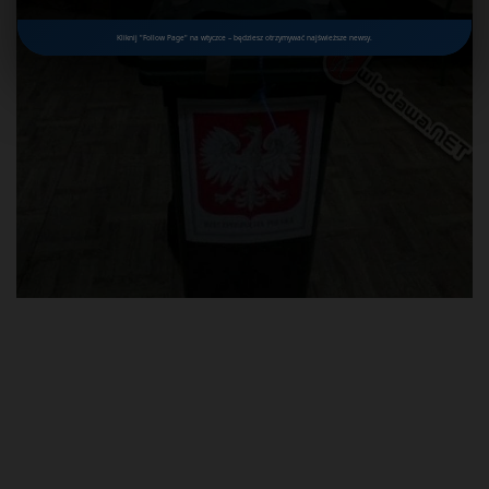
Kliknij "Follow Page" na wtyczce – będziesz otrzymywać najświeższe newsy.