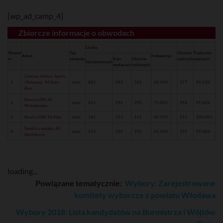
[wp_ad_camp_4]
Zbiorcze informacje o obwodach
Liczba
Obwód
Typ
Głosów
% głosów
Adres
Frekwencja
nr
obwodu
Kart
Głosów
ważnych
ważnych
Uprawnionych
wydanych
oddanych
Centrum Kultury, Sportu
1
i Rekreacji, 34 Stary
stały
882
582
582
65.99%
577
99.14%
Brus
Remiza OSP, 60
2
stały
415
295
295
71.08%
294
99.66%
Wołoskowola
3
Remiza OSP, 24 Hola
stały
182
111
111
60.99%
111
100.00%
Świetlica wiejska, 40
4
stały
312
192
192
61.54%
191
99.48%
Dominiczyn
loading...
Powiązane tematycznie:
Wybory: Zarejestrowane
komitety wyborcze z powiatu Włodawa
Wybory 2018: Lista kandydatów na Burmistrza i Wójtów