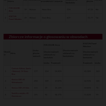
Imiona
przynależność i poparcie
głosów
kandydata
FOX-HULME
1
39
Wyższe
Nowy Brus,
554
47.23
Nie
Anna
KOŁTUN
2
39
Wyższe
Stary Brus,
619
52.77
Tak
Paweł Nikodem
Zbiorcze informacje o głosowaniu w obwodach
KOŁTUN Paweł
FOX-HULME Anna
Nikodem
Liczba
Głosów ważnych
Obwód
Głosów ważnych
Głosów ważnych
Adres
głosów
oddanych na
nr
oddanych na
oddanych na
ważnych
kandydatów
kandydata
kandydata
Liczba
% ważnych
% ważnych
Liczba
Centrum Kultury, Sportu
1
i Rekreacji, 34 Stary
577
314
54.42%
45.58%
263
Brus
Remiza OSP, 60
2
294
109
37.07%
62.93%
185
Wołoskowola
3
Remiza OSP, 24 Hola
111
39
35.14%
64.86%
72
Świetlica wiejska, 40
4
191
92
48.17%
51.83%
99
Dominiczyn