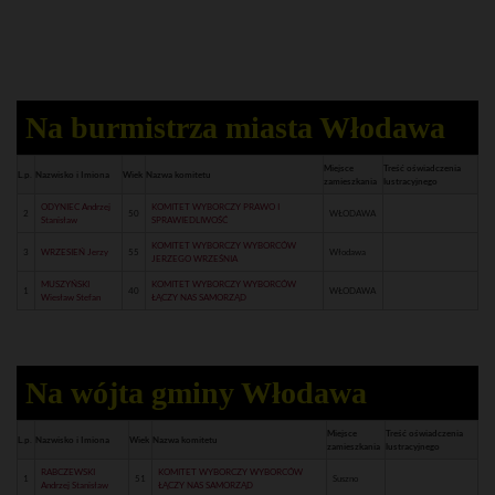
Na burmistrza miasta Włodawa
Miejsce
Treść oświadczenia
L.p.
Nazwisko i Imiona
Wiek
Nazwa komitetu
zamieszkania
lustracyjnego
ODYNIEC Andrzej
KOMITET WYBORCZY PRAWO I
2
50
WŁODAWA
Stanisław
SPRAWIEDLIWOŚĆ
KOMITET WYBORCZY WYBORCÓW
3
WRZESIEŃ Jerzy
55
Włodawa
JERZEGO WRZEŚNIA
MUSZYŃSKI
KOMITET WYBORCZY WYBORCÓW
1
40
WŁODAWA
Wiesław Stefan
ŁĄCZY NAS SAMORZĄD
Na wójta gminy Włodawa
Miejsce
Treść oświadczenia
L.p.
Nazwisko i Imiona
Wiek
Nazwa komitetu
zamieszkania
lustracyjnego
RABCZEWSKI
KOMITET WYBORCZY WYBORCÓW
1
51
Suszno
Andrzej Stanisław
ŁĄCZY NAS SAMORZĄD