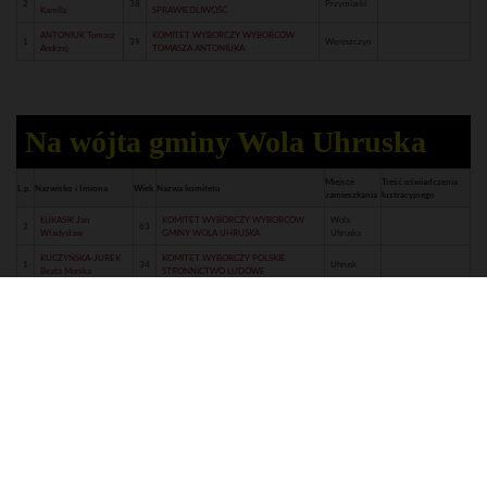
2
38
Przymiarki
Kamila
SPRAWIEDLIWOŚĆ
ANTONIUK Tomasz
KOMITET WYBORCZY WYBORCÓW
1
39
Wereszczyn
Andrzej
TOMASZA ANTONIUKA
Na wójta gminy Wola Uhruska
Miejsce
Treść oświadczenia
L.p.
Nazwisko i Imiona
Wiek
Nazwa komitetu
zamieszkania
lustracyjnego
ŁUKASIK Jan
KOMITET WYBORCZY WYBORCÓW
Wola
2
63
Władysław
GMINY WOLA UHRUSKA
Uhruska
KUCZYŃSKA-JUREK
KOMITET WYBORCZY POLSKIE
1
34
Uhrusk
Beata Monika
STRONNICTWO LUDOWE
Na wójta gminy Wyryki
Miejsce
Treść oświadczenia
L.p.
Nazwisko i Imiona
Wiek
Nazwa komitetu
zamieszkania
lustracyjnego
TORBICZ
KOMITET WYBORCZY WYBORCÓW
Wyryki-
2
44
Mirosław
MIROSŁAWA TORBICZA
Adampol
ĆWIRTA Andrzej
KOMITET WYBORCZY POLSKIE