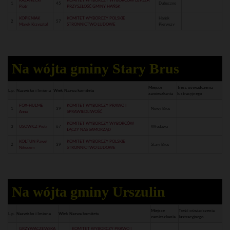
KAZANECKI
KOMITET WYBORCZY WYBORCÓW LEPSZA
1
45
Dubeczno
Piotr
PRZYSZŁOŚĆ GMINY HAŃSK
KOPIENIAK
KOMITET WYBORCZY POLSKIE
Hańsk
2
57
Marek Krzysztof
STRONNICTWO LUDOWE
Pierwszy
Na wójta gminy Stary Brus
Miejsce
Treść oświadczenia
L.p.
Nazwisko i Imiona
Wiek
Nazwa komitetu
zamieszkania
lustracyjnego
FOX-HULME
KOMITET WYBORCZY PRAWO I
1
39
Nowy Brus
Anna
SPRAWIEDLIWOŚĆ
KOMITET WYBORCZY WYBORCÓW
3
USOWICZ Piotr
67
Włodawa
ŁĄCZY NAS SAMORZĄD
KOŁTUN Paweł
KOMITET WYBORCZY POLSKIE
2
39
Stary Brus
Nikodem
STRONNICTWO LUDOWE
Na wójta gminy Urszulin
Miejsce
Treść oświadczenia
L.p.
Nazwisko i Imiona
Wiek
Nazwa komitetu
zamieszkania
lustracyjnego
GRZYWACZEWSKA
KOMITET WYBORCZY PRAWO I