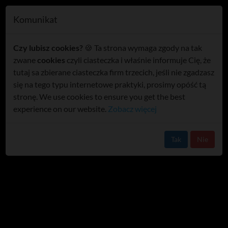
T
Komunikat
o
112: Mieszkanka powiatu
g
Czy lubisz cookies?
🍪 Ta strona wymaga zgody na tak
włodawskiego oszukana przez
g
zwane
cookies
czyli ciasteczka i właśnie informuje Cię, że
l
osobę udającą prokuratora
tutaj sa zbierane ciasteczka firm trzecich, jeśli nie zgadzasz
e
/wideo/
się na tego typu internetowe praktyki, prosimy opóść tą
n
stronę. We use cookies to ensure you get the best
a
experience on our website.
Zobacz więcej
v
i
g
Tak
Nie
a
t
i
o
n