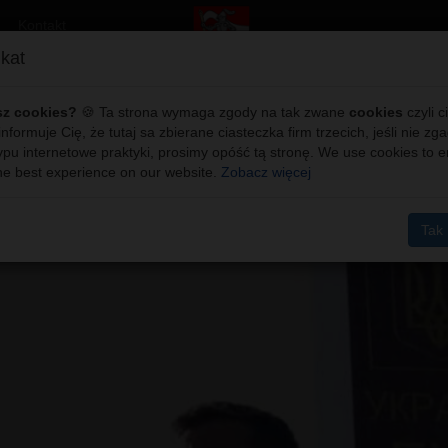
Kontakt
kat
Ukrainy Władimir Zełenski odw
sz cookies?
🍪 Ta strona wymaga zgody na tak zwane
cookies
czyli c
 /wideo/
 informuje Cię, że tutaj sa zbierane ciasteczka firm trzecich, jeśli nie zg
ypu internetowe praktyki, prosimy opóść tą stronę. We use cookies to 
he best experience on our website.
Zobacz więcej
Tak