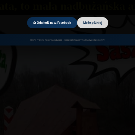
ata, to mała nadbużańska a
👍 Odwiedź nasz Facebook
Może później
Kliknij "Follow Page" na wtyczce – będziesz otrzymywać najświeższe newsy.