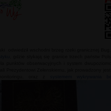
ski odwiedził wschodni brzeg rzeki granicznej Bug
styku
, gdzie stykają się granice trzech państw Pol
rola punktów obserwacyjnych i system dwupoziomo
li Prezydentowi Zełenskiemu, jak prowadzony jest
onitoringu, oraz z
systemem wykrywania be