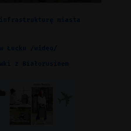
infrastrukturę miasta
w Łucku /wideo/
wki z Białorusinem
✈️
️