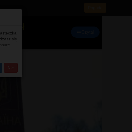
Pogoda
iedził
Czytaj
iasteczka
adzasz się
ensure
Nie