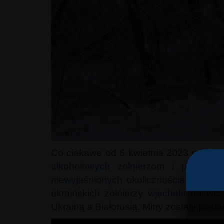
Co ciekawe od 6 kwietnia 2023 roku w 
alkoholowych żołnierzom i pracowni
niewyjaśnionych okolicznościach został 
ukraińskich żołnierzy
wjechała na wcz
Ukrainą a Białorusią. Miny zostały post