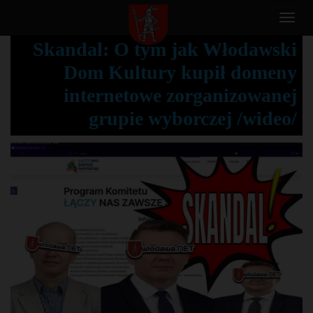
T
o
Skandal: O tym jak Włodawski
g
Dom Kultury kupił domeny
g
l
internetowe zorganizowanej
e
grupie wyborczej /wideo/
n
a
v
i
g
a
t
i
o
n