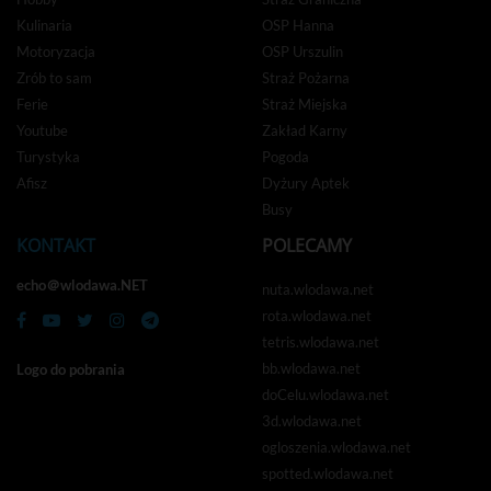
Kulinaria
OSP Hanna
Motoryzacja
OSP Urszulin
Zrób to sam
Straż Pożarna
Ferie
Straż Miejska
Youtube
Zakład Karny
Turystyka
Pogoda
Afisz
Dyżury Aptek
Busy
KONTAKT
POLECAMY
echo＠wlodawa.NET
nuta.wlodawa.net
rota.wlodawa.net
tetris.wlodawa.net
bb.wlodawa.net
Logo do pobrania
doCelu.wlodawa.net
3d.wlodawa.net
ogloszenia.wlodawa.net
spotted.wlodawa.net