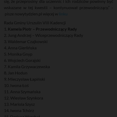
się, że przeprosiny dla uczennic i ich rodziców powinny być
wskazane w tej kwestii – kontynuował przewodniczący.” -
pisze nowytydzien.pl więcej w
linku
Rada Gminy Urszulin VIII Kadencji
1.
Kamela Piotr – Przewodniczący Rady
2. Jung Andrzej – Wiceprzewodniczący Rady
3. Waldemar Czajkowski
4. Anna Gierlińska
5. Monika Gnyp
6. Wojciech Gorajski
7. Kamila Grzywaczewska
8. Jan Hodun
9. Mieczysław Łapiński
10. Iwona Łoś
11. Anna Szymańska
12. Wiesław Szynkora
13. Mariola Szysz
14. Iwona Tchórz
15. Dariusz Warchał