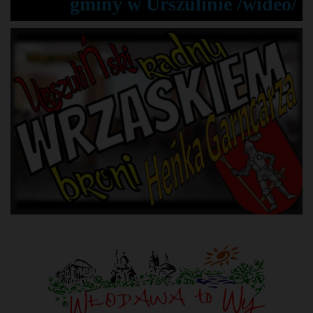
gminy w Urszulinie /wideo/