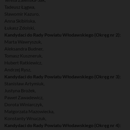
Tadeusz Łągwa,
Sławomir Kazuro,
Anna Skibińska,
Łukasz Zdolski,
Kandydaci do Rady Powiatu Włodawskiego (Okręg nr 2):
Marta Wawryszuk,
Aleksandra Budner,
Tomasz Kuszneruk,
Hubert Ratkiewicz,
Andrzej Rysz,
Kandydaci do Rady Powiatu Włodawskiego (Okręg nr 3):
Stanisław Artymiuk,
Justyna Brożek,
Paweł Zawadewicz,
Dorota Winiarczyk,
Małgorzata Mazowiecka,
Konstanty Wnuczuk,
Kandydaci do Rady Powiatu Włodawskiego (Okręg nr 4):