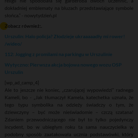
religii nie spodobała się garderoba dwóch uczennic, a
dokładniej emblematy na bluzach przedstawiające symbole
słońca.” - nowytydzień.pl
Zobacz również:.
Urszulin: Halo policja? Złodzieje ukraaaaadły mi rower!
/wideo/
112: Jogging z promilami na parkingu w Urszulinie
Wytyczno: Pierwsza akcja bojowa nowego wozu OSP
Urszulin
[wp_ad_camp_4]
Ale to jeszcze nie koniec, „czarującej wypowiedzi” radnego
Kameli, bo - „Jak tłumaczył Kamela, katechetka uznała, że
tego typu symbolika na odzieży świadczy o tym, że
dziewczyny – być może nieświadomie – czczą szatana!
Zdaniem przewodniczącego nie był to tylko pojedynczy
incydent, bo w ubiegłym roku ta sama nauczycielka w
podobny sposób zaatakowała ucznia podstawówki, który