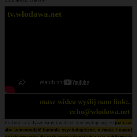
tv.wlodawa.net
masz wideo wyślij nam link:.
echo@wlodawa.net
Po tym co usłyszeliśmy i widzieliśmy wydaje się, że
już czas
aby wprowadzić badania psychologiczne, a może i nawet
psychiatryczne dla osób sprawujących funkcje publiczne w