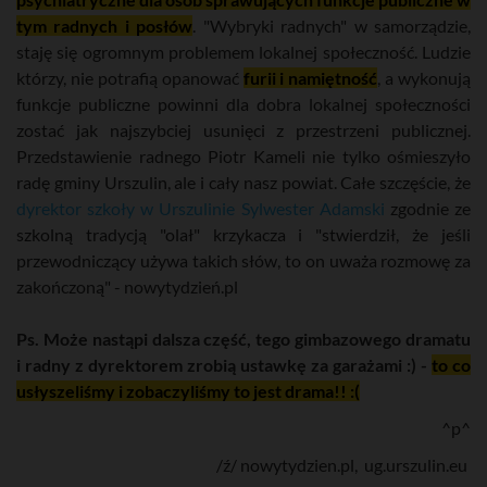
tym radnych i posłów
. "Wybryki radnych" w samorządzie,
staję się ogromnym problemem lokalnej społeczność. Ludzie
którzy, nie potrafią opanować
furii i namiętność
, a wykonują
funkcje publiczne powinni dla dobra lokalnej społeczności
zostać jak najszybciej usunięci z przestrzeni publicznej.
Przedstawienie radnego Piotr Kameli nie tylko ośmieszyło
radę gminy Urszulin, ale i cały nasz powiat. Całe szczęście, że
dyrektor szkoły w Urszulinie Sylwester Adamski
zgodnie ze
szkolną tradycją "olał" krzykacza i "stwierdził, że jeśli
przewodniczący używa takich słów, to on uważa rozmowę za
zakończoną" - nowytydzień.pl
Ps. Może nastąpi dalsza część, tego gimbazowego dramatu
i radny z dyrektorem zrobią ustawkę za garażami :) -
to co
usłyszeliśmy i zobaczyliśmy to jest drama!! :(
^p^
/ź/ nowytydzien.pl, ug.urszulin.eu