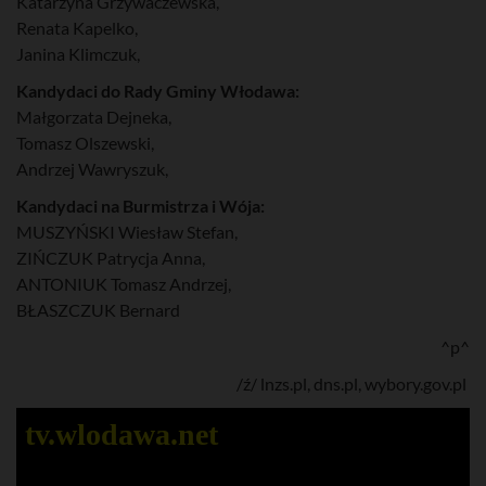
Katarzyna Grzywaczewska,
Renata Kapelko,
Janina Klimczuk,
Kandydaci do Rady Gminy Włodawa:
Małgorzata Dejneka,
Tomasz Olszewski,
Andrzej Wawryszuk,
Kandydaci na Burmistrza i Wója:
MUSZYŃSKI Wiesław Stefan,
ZIŃCZUK Patrycja Anna,
ANTONIUK Tomasz Andrzej,
BŁASZCZUK Bernard
^p^
/ź/ lnzs.pl, dns.pl, wybory.gov.pl
tv.wlodawa.net