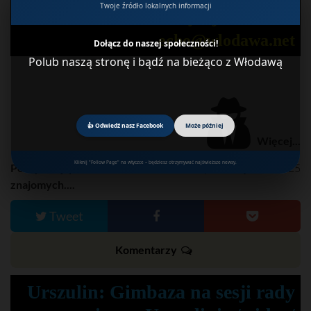
Twoje źródło lokalnych informacji
masz wideo wyślij nam link:.
echo@wlodawa.net
Dołącz do naszej społeczności!
Polub naszą stronę i bądź na bieżąco z Włodawą
👍 Odwiedź nasz Facebook
Może później
Więcej...
Kliknij "Follow Page" na wtyczce – będziesz otrzymywać najświeższe newsy.
Podaj dalej, powiadom
data publikacji: 18/02/25
znajomych....
Tweet
Komentarzy
Urszulin: Gimbaza na sesji rady