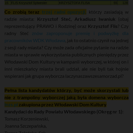
Co zrobią teraz
trzej radni opozycji,
którzy zasiadają w
radzie miasta:
Krzysztof Steć, Arkadiusz Iwaniuk
(obaj
reprezentujący PRAWO i Rodzinę) oraz
Krzysztof Flis
? Czy
radny Steć
znów zaproponuje premię i podwyżkę dla
pracowników WDK Włodawa
, jak to ostatnio czynił na jednej
z sesji rady miasta? Czy może zada oficjalne pytanie na radzie
miasta w sprawie wykorzystania publicznych pieniędzy przez
Włodawski Dom Kultury w kampanii wyborczej, w której on i
inni mieszkańcy miasta brali udział, ale nie byli tak hojnie
wspierani jak grupa wyborcza laczynaszawszesamorzad.pl?
Pełna lista kandydatów którzy, być może skorzystali lub
nie z trampoliny wyborczej jaką była domena wyborcza
lnzs.pl
zakupiona przez Włodawski Dom Kultury
Kandydaci do Rady Powiatu Włodawskiego (Okręg nr 1):
Tomasz Korzeniewski,
Joanna Szczepańska,
Teresa Zaleńska-Sak,