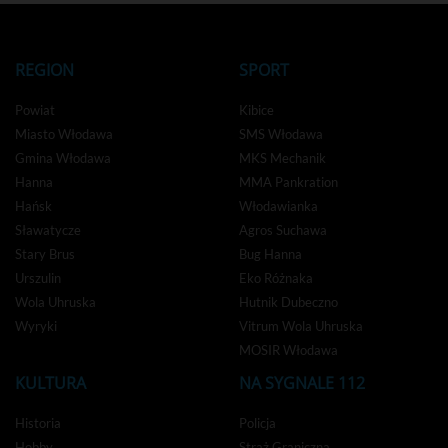
REGION
SPORT
Powiat
Kibice
Miasto Włodawa
SMS Włodawa
Gmina Włodawa
MKS Mechanik
Hanna
MMA Pankration
Hańsk
Włodawianka
Sławatycze
Agros Suchawa
Stary Brus
Bug Hanna
Urszulin
Eko Różnaka
Wola Uhruska
Hutnik Dubeczno
Wyryki
Vitrum Wola Uhruska
MOSIR Włodawa
KULTURA
NA SYGNALE 112
Historia
Policja
Hobby
Straż Graniczna