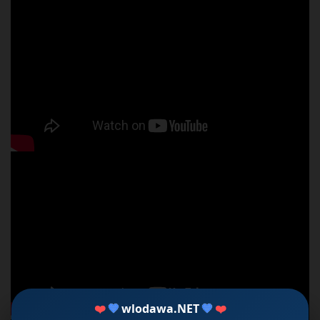
❤️
💙
wlodawa.NET
💙
❤️