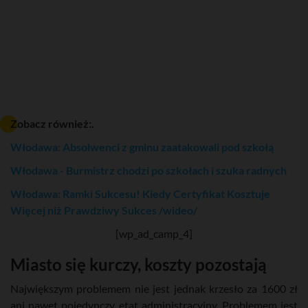
Zobacz również:.
Włodawa: Absolwenci z gminu zaatakowali pod szkołą
Włodawa - Burmistrz chodzi po szkołach i szuka radnych
Włodawa: Ramki Sukcesu! Kiedy Certyfikat Kosztuje
Więcej niż Prawdziwy Sukces /wideo/
[wp_ad_camp_4]
Miasto się kurczy, koszty pozostają
Największym problemem nie jest jednak
krzesło za 1600 zł
ani nawet pojedynczy etat administracyjny. Problemem jest