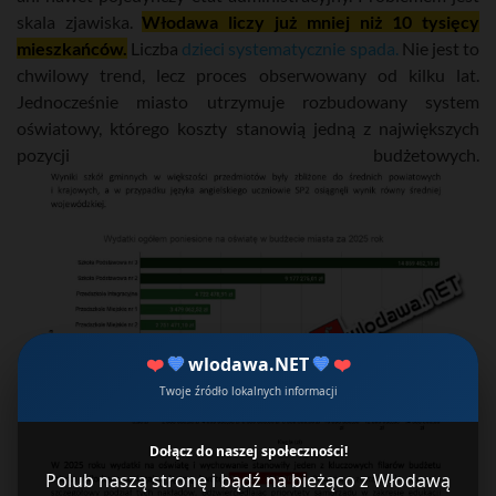
skala zjawiska.
Włodawa liczy już mniej niż 10 tysięcy
mieszkańców.
Liczba
dzieci systematycznie spada.
Nie jest to
chwilowy trend, lecz proces obserwowany od kilku lat.
Jednocześnie miasto utrzymuje rozbudowany system
oświatowy, którego koszty stanowią jedną z największych
pozycji budżetowych.
❤️
💙
wlodawa.NET
💙
❤️
Twoje źródło lokalnych informacji
Dołącz do naszej społeczności!
Polub naszą stronę i bądź na bieżąco z Włodawą