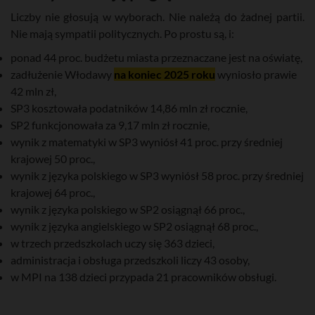
Liczby nie głosują w wyborach. Nie należą do żadnej partii.
Nie mają sympatii politycznych. Po prostu są, i:
ponad 44 proc. budżetu miasta przeznaczane jest na oświatę,
zadłużenie Włodawy
na koniec 2025 roku
wyniosło prawie
42 mln zł,
SP3 kosztowała podatników 14,86 mln zł rocznie,
SP2 funkcjonowała za 9,17 mln zł rocznie,
wynik z matematyki w SP3 wyniósł 41 proc. przy średniej
krajowej 50 proc.,
wynik z języka polskiego w SP3 wyniósł 58 proc. przy średniej
krajowej 64 proc.,
wynik z języka polskiego w SP2 osiągnął 66 proc.,
wynik z języka angielskiego w SP2 osiągnął 68 proc.,
w trzech przedszkolach uczy się 363 dzieci,
administracja i obsługa przedszkoli liczy 43 osoby,
w MPI na 138 dzieci przypada 21 pracowników obsługi.