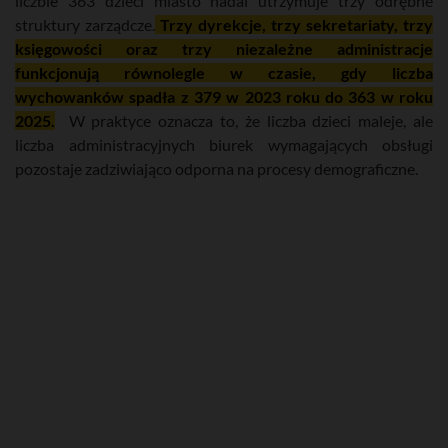
liczbie 363 dzieci miasto nadal utrzymuje trzy odrębne
struktury zarządcze.
Trzy dyrekcje, trzy sekretariaty, trzy
księgowości oraz trzy niezależne administracje
funkcjonują równolegle w czasie, gdy liczba
wychowanków spadła z 379 w 2023 roku do 363 w roku
2025.
W praktyce oznacza to, że liczba dzieci maleje, ale
liczba administracyjnych biurek wymagających obsługi
pozostaje zadziwiająco odporna na procesy demograficzne.