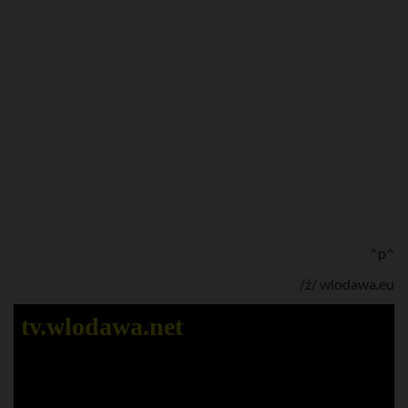
^p^
/ź/ wlodawa.eu
tv.wlodawa.net