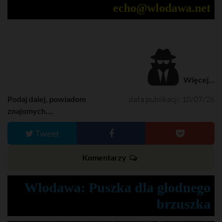
echo@wlodawa.net
Więcej...
Podaj dalej, powiadom
data publikacji: 10/07/26
znajomych....
Tweet
Komentarzy
Włodawa: Puszka dla głodnego
brzuszka