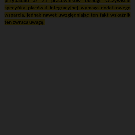
przypadało aż 21 pracowników obsługi. Oczywiście
specyfika placówki integracyjnej wymaga dodatkowego
wsparcia, jednak nawet uwzględniając ten fakt wskaźnik
ten zwraca uwagę.