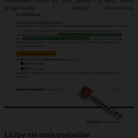
zatrudniony. Można też zadać pytanie, czy raport został
przygotowany z należytą starannością.
Liczby nie mają poglądów