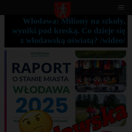
T
o
Włodawa: Miliony na szkoły,
g
wyniki pod kreską. Co dzieje się
g
l
z włodawską oświatą? /wideo/
e
n
a
v
i
g
a
t
i
o
n