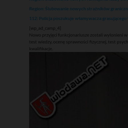
Region: Ślubowanie nowych strażników granicz
112: Policja poszukuje włamywacza grasującego
[wp_ad_camp_4]
Nowo przyjęci funkcjonariusze zostali wyłonieni 
test wiedzy, ocenę sprawności fizycznej, test ps
kwalifikacje.