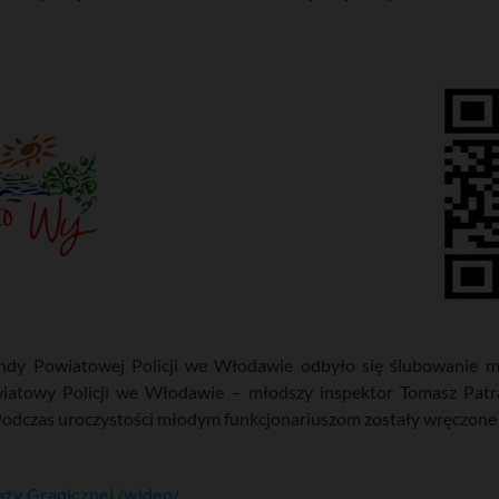
dy Powiatowej Policji we Włodawie odbyło się ślubowanie mło
wiatowy Policji we Włodawie – młodszy inspektor Tomasz Pat
odczas uroczystości młodym funkcjonariuszom zostały wręczone 
aży Granicznej /wideo/