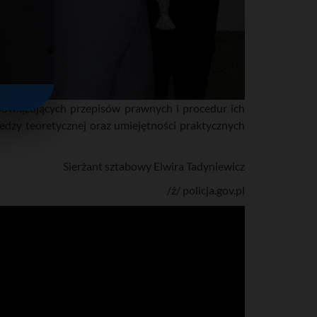
bowiązujących przepisów prawnych i procedur ich
edzy teoretycznej oraz umiejętności praktycznych
Sierżant sztabowy Elwira Tadyniewicz
/ź/ policja.gov.pl