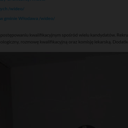
nych /wideo/
 w gminie Włodawa /wideo/
w postępowaniu kwalifikacyjnym spośród wielu kandydatów. Rekruci
ychologiczny, rozmowę kwalifikacyjną oraz komisję lekarską. Doda