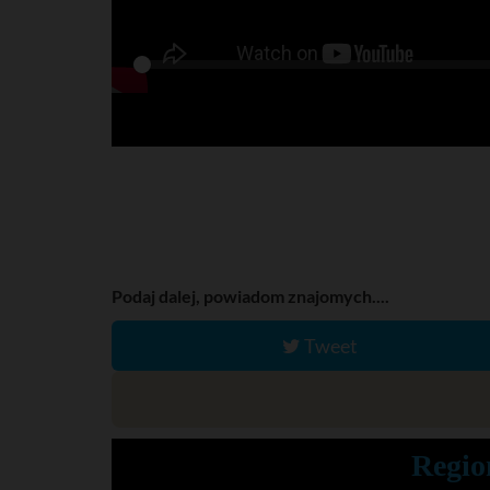
P
l
a
y
Podaj dalej, powiadom znajomych....
Tweet
Regio