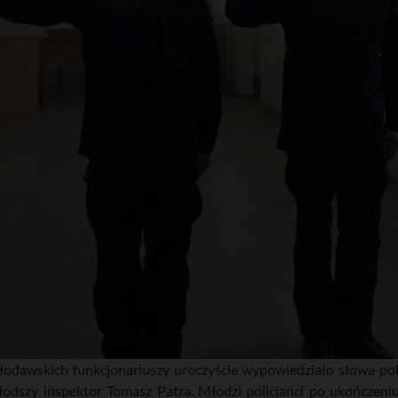
odawskich funkcjonariuszy uroczyście wypowiedziało słowa poli
dszy inspektor Tomasz Patra. Młodzi policjanci po ukończeniu