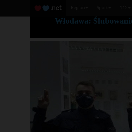
.net
Region
Sport
112
Włodawa: Ślubowanie 