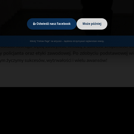
👍 Odwiedź nasz Facebook
Może później
Kliknij "Follow Page" na wtyczce – będziesz otrzymywać najświeższe newsy.
podczas którego będą zdobywać wiedzę z zakresu znajomości o
y policjanta oraz etyki zawodowej. Po zdobyciu podstawowej wi
tym życzymy sukcesów, wytrwałości i wielu awansów!