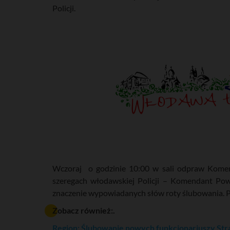
Policji.
Wczoraj o godzinie 10:00 w sali odpraw Komen
szeregach włodawskiej Policji – Komendant Po
znaczenie wypowiadanych słów roty ślubowania. P
Zobacz również:.
Region: Ślubowanie nowych funkcjonariuszy Str