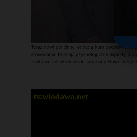
Teraz nowi policjanci odbędą kurs podstawowy, 
stosowania. Poznają psychologiczne aspekty prac
zasilą szeregi włodawskiej komendy. Nowo przyję
tv.wlodawa.net