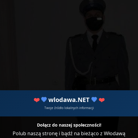
❤️
💙
wlodawa.NET
💙
❤️
Twoje źródło lokalnych informacji
Dołącz do naszej społeczności!
Polub naszą stronę i bądź na bieżąco z Włodawą