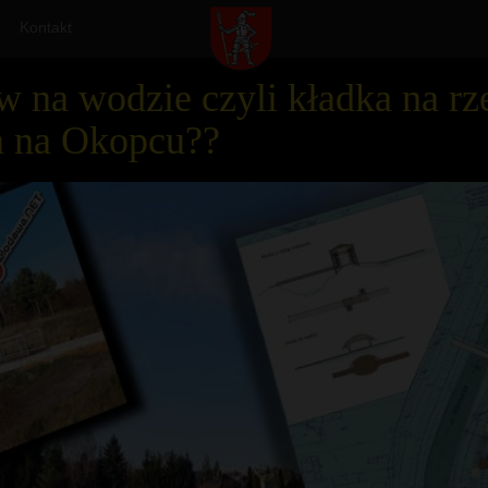
Kontakt
 na wodzie czyli kładka na rze
a na Okopcu??