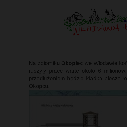
Na zbiorniku
Okopiec
we Włodawie koń
ruszyły prace warte około 6 milionó
przedłużeniem będzie kładka pieszo-r
Okopcu.