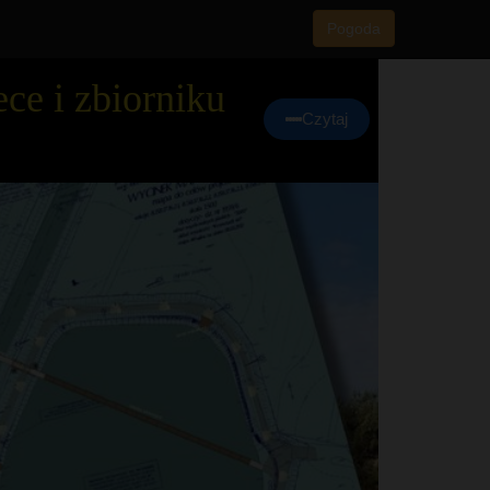
Pogoda
ce i zbiorniku
Czytaj