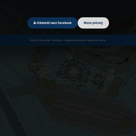
👍 Odwiedź nasz Facebook
Może później
Kliknij "Follow Page" na wtyczce – będziesz otrzymywać najświeższe newsy.