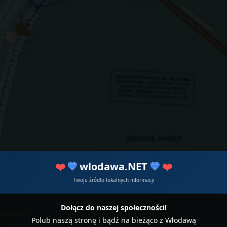
❤️
💙
wlodawa.NET
💙
❤️
Twoje źródło lokalnych informacji
Dołącz do naszej społeczności!
Polub naszą stronę i bądź na bieżąco z Włodawą