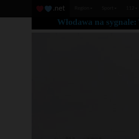
.net
Region
Sport
112
Włodawa na sygnale: 