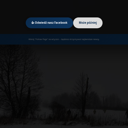
👍 Odwiedź nasz Facebook
Może później
Kliknij "Follow Page" na wtyczce – będziesz otrzymywać najświeższe newsy.