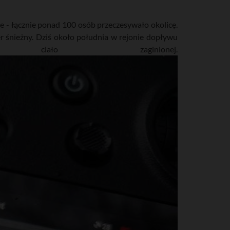
cze - łącznie ponad 100 osób przeczesywało okolicę.
 śnieżny. Dziś około południa w rejonie dopływu
iało zaginionej.