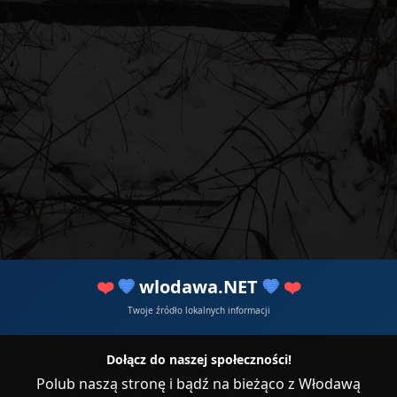
❤️
💙
wlodawa.NET
💙
❤️
Twoje źródło lokalnych informacji
Dołącz do naszej społeczności!
Polub naszą stronę i bądź na bieżąco z Włodawą