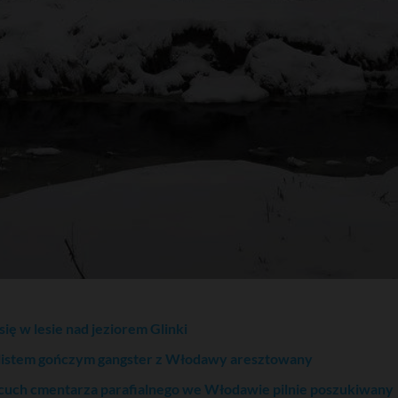
ę w lesie nad jeziorem Glinki
listem gończym gangster z Włodawy aresztowany
cuch cmentarza parafialnego we Włodawie pilnie poszukiwany