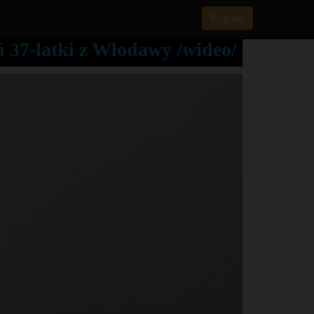
Pogoda
 37-latki z Włodawy /wideo/