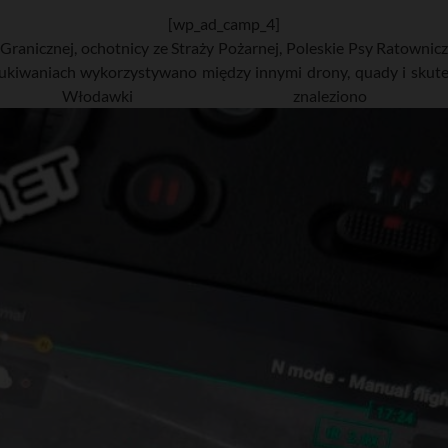
[wp_ad_camp_4]
y Granicznej, ochotnicy ze Straży Pożarnej, Poleskie Psy Ratowni
iwaniach wykorzystywano między innymi drony, quady i skuter
łodawki znaleziono c