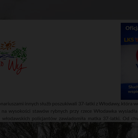
onariuszami innych służb poszukiwali 37-latki z Włodawy, która 
na wysokości stawów rybnych przy rzece Włodawka wysiadła
u włodawskich policjantów zawiadomiła matka 37-latki. Od chwi