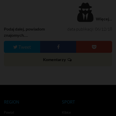
Więcej...
Podaj dalej, powiadom
data publikacji: 06/12/18
znajomych....
Tweet
Komentarzy
REGION
SPORT
Powiat
Kibice