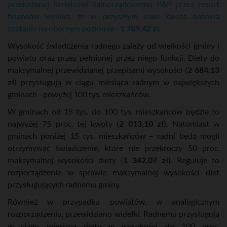
przekazanej Serwisowi Samorządowemu PAP przez resort
finansów wynika, że w przyszłym roku kwota bazowa
zostanie na obecnym poziomie -
1 789,42 zł
.
Wysokość świadczenia radnego zależy od wielkości gminy i
powiatu oraz przez pełnionej przez niego funkcji. Diety do
maksymalnej przewidzianej przepisami wysokości (
2 684,13
zł
) przysługują w ciągu miesiąca radnym w największych
gminach - powyżej 100 tys. mieszkańców.
W gminach od 15 tys. do 100 tys. mieszkańców będzie to
najwyżej 75 proc. tej kwoty (
2 013,10 zł
). Natomiast w
gminach poniżej 15 tys. mieszkańców – radni będą mogli
otrzymywać świadczenie, które nie przekroczy 50 proc.
maksymalnej wysokości diety (
1 342,07 zł
). Reguluje to
rozporządzenie w sprawie maksymalnej wysokości diet
przysługujących radnemu gminy.
Również w przypadku powiatów, w analogicznym
rozporządzeniu, przewidziano widełki. Radnemu przysługują
w ciągu miesiąca diety w wysokości do 100 proc.