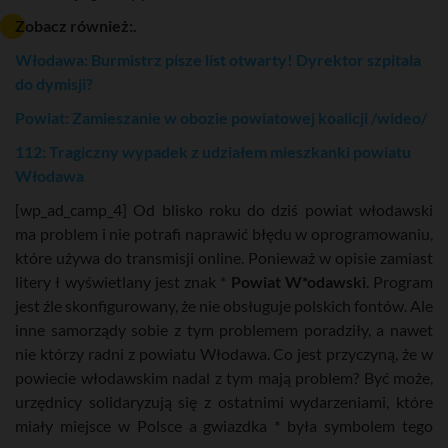
Zobacz również:.
Włodawa: Burmistrz pisze list otwarty! Dyrektor szpitala
do dymisji?
Powiat: Zamieszanie w obozie powiatowej koalicji /wideo/
112: Tragiczny wypadek z udziałem mieszkanki powiatu
Włodawa
[wp_ad_camp_4] Od blisko roku do dziś powiat włodawski
ma problem i nie potrafi naprawić błędu w oprogramowaniu,
które używa do transmisji online. Ponieważ w opisie zamiast
litery ł wyświetlany jest znak *
Powiat W*odawski
. Program
jest źle skonfigurowany, że nie obsługuje polskich fontów. Ale
inne samorządy sobie z tym problemem poradziły, a nawet
nie którzy radni z powiatu Włodawa. Co jest przyczyną, że w
powiecie włodawskim nadal z tym mają problem? Być może,
urzędnicy solidaryzują się z ostatnimi wydarzeniami, które
miały miejsce w Polsce a gwiazdka * była symbolem tego