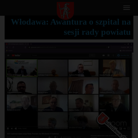
T
o
Włodawa: Awantura o szpital na
g
sesji rady powiatu
g
l
e
n
a
v
i
g
a
t
i
o
n