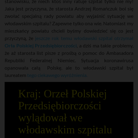
stanowisku, że niech ktoś inny ratuje szpital tylko nie my!
Jaka jest przyczyna, że starosta Andrzej Romańczuk boi się
zwołać specjalną rady powiatu aby wyjaśnić sytuację we
włodawskim szpitalu? Zapewne tylko ona wie. Natomiast my
mieszkańcy powiatu chcieli byśmy dowiedzieć się co jest
przyczyną, że
jeszcze rok temu włodawski szpital otrzymał
Orła Polskiej Przedsiębiorczości
, a dziś ma takie problemy,
że aż starosta list pisze z prośbą o pomoc do Ambasadora
Republiki Federalnej Niemiec. Sytuacja koronawirusa
opanowała całą Polskę, ale to włodawski szpital był
laureatem
tego ciekawego wyróżnienia.
Kraj: Orzeł Polskiej
Przedsiębiorczości
wylądował we
włodawskim szpitalu