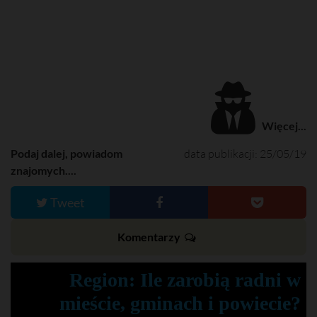
Więcej...
Podaj dalej, powiadom
data publikacji: 25/05/19
znajomych....
Tweet
Komentarzy
Region: Ile zarobią radni w
mieście, gminach i powiecie?