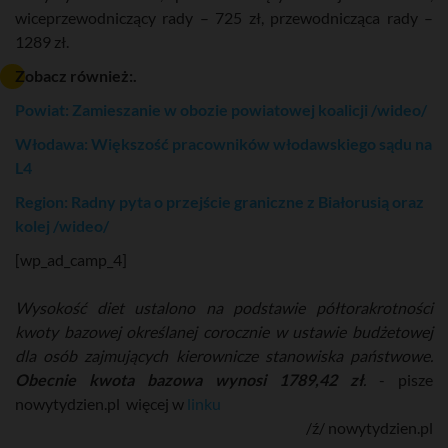
wiceprzewodniczący rady – 725 zł, przewodnicząca rady –
1289 zł.
Zobacz również:.
Powiat: Zamieszanie w obozie powiatowej koalicji /wideo/
Włodawa: Większość pracowników włodawskiego sądu na
L4
Region: Radny pyta o przejście graniczne z Białorusią oraz
kolej /wideo/
[wp_ad_camp_4]
Wysokość diet ustalono na podstawie półtorakrotności
kwoty bazowej określanej corocznie w ustawie budżetowej
dla osób zajmujących kierownicze stanowiska państwowe.
Obecnie kwota bazowa wynosi 1789,42 zł
.
- pisze
nowytydzien.pl więcej w
linku
/ź/ nowytydzien.pl