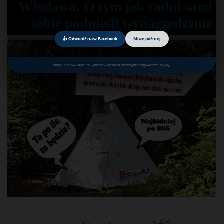
Włodawa: O tym jak radni sami
sobie podnieśli wynagrodzenie
👍 Odwiedź nasz Facebook
Może później
Kliknij "Follow Page" na wtyczce – będziesz otrzymywać najświeższe newsy.