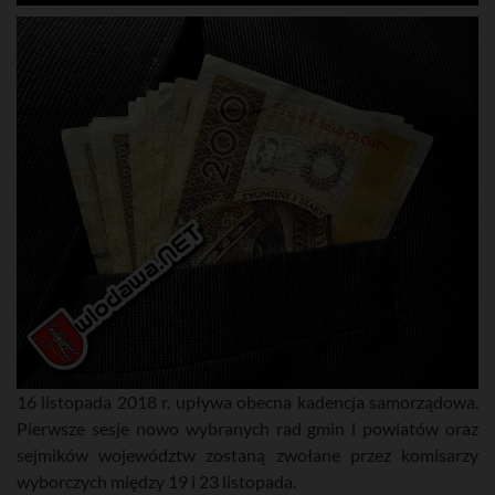
16 listopada 2018 r. upływa obecna kadencja samorządowa.
Pierwsze sesje nowo wybranych rad gmin i powiatów oraz
sejmików województw zostaną zwołane przez komisarzy
wyborczych między 19 i 23 listopada.