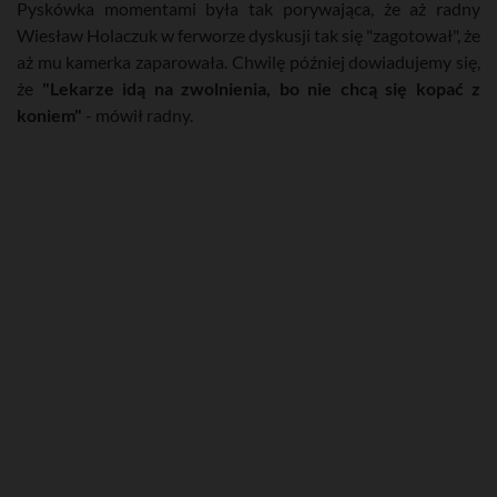
Pyskówka momentami była tak porywająca, że aż radny
Wiesław Holaczuk w ferworze dyskusji tak się "zagotował", że
aż mu kamerka zaparowała. Chwilę później dowiadujemy się,
że
"Lekarze idą na zwolnienia, bo nie chcą się kopać z
koniem"
- mówił radny.