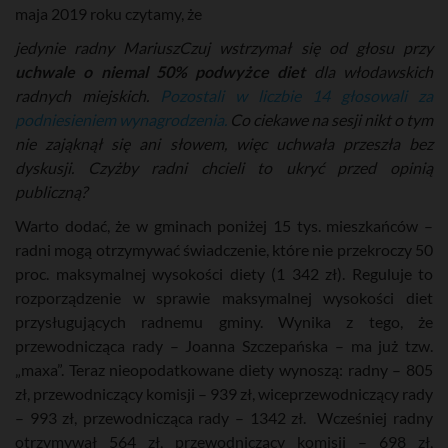
maja 2019 roku czytamy, że
jedynie radny MariuszCzuj wstrzymał się od głosu przy
uchwale o niemal 50% podwyżce diet
dla włodawskich
radnych miejskich.
Pozostali w liczbie 14 głosowali za
podniesieniem wynagrodzenia.
Co ciekawe na sesji nikt o tym
nie zająknął się ani słowem, więc uchwała przeszła bez
dyskusji. Czyżby radni chcieli to ukryć przed opinią
publiczną?
Warto dodać, że w gminach poniżej 15 tys. mieszkańców –
radni mogą otrzymywać świadczenie, które nie przekroczy 50
proc. maksymalnej wysokości diety (1 342 zł). Reguluje to
rozporządzenie w sprawie maksymalnej wysokości diet
przysługujących radnemu gminy. Wynika z tego, że
przewodnicząca rady – Joanna Szczepańska – ma już tzw.
„maxa”. Teraz nieopodatkowane diety wynoszą: radny – 805
zł, przewodniczący komisji – 939 zł, wiceprzewodniczący rady
– 993 zł, przewodnicząca rady – 1342 zł. Wcześniej radny
otrzymywał 564 zł, przewodniczący komisji – 698 zł,