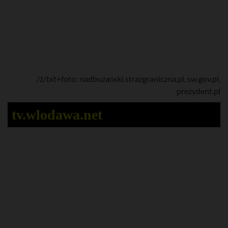
/ź/txt+foto: nadbuzanski.strazgraniczna.pl, sw.gov.pl,
prezydent.pl
tv.wlodawa.net