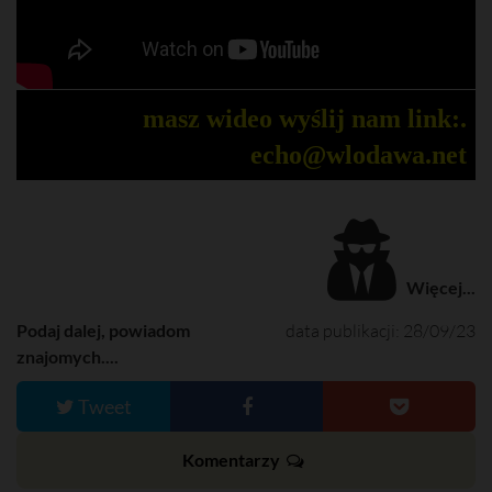
masz wideo wyślij nam link:.
echo@wlodawa.net
Więcej...
Podaj dalej, powiadom
data publikacji: 28/09/23
znajomych....
Tweet
Komentarzy