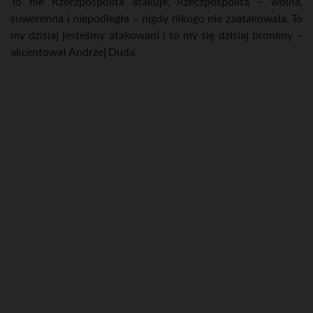
To nie Rzeczpospolita atakuje, Rzeczpospolita – wolna,
suwerenna i niepodległa – nigdy nikogo nie zaatakowała. To
my dzisiaj jesteśmy atakowani i to my się dzisiaj bronimy –
akcentował Andrzej Duda.