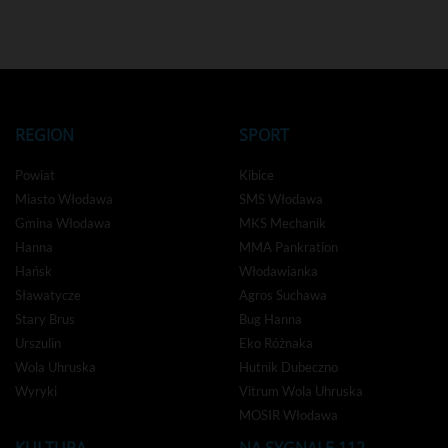
REGION
SPORT
Powiat
Kibice
Miasto Włodawa
SMS Włodawa
Gmina Włodawa
MKS Mechanik
Hanna
MMA Pankration
Hańsk
Włodawianka
Sławatycze
Agros Suchawa
Stary Brus
Bug Hanna
Urszulin
Eko Różnaka
Wola Uhruska
Hutnik Dubeczno
Wyryki
Vitrum Wola Uhruska
MOSIR Włodawa
KULTURA
NA SYGNALE 112