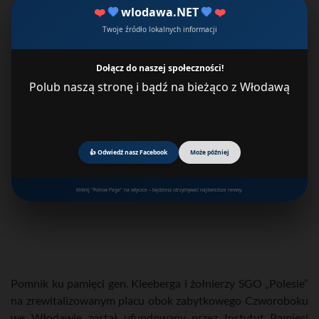
❤️
💙
wlodawa.NET
💙
❤️
Twoje źródło lokalnych informacji
Dołącz do naszej społeczności!
Polub naszą stronę i bądź na bieżąco z Włodawą
👍 Odwiedź nasz Facebook
Może później
Kliknij "Follow Page" na wtyczce – będziesz otrzymywać najświeższe newsy.
Pomnik ku pamięci gen. Kleeberga i żołnierzy SGO „Polesie”
na zrewitalizowanym placu obok zabytkowego Czworoboku
we Włodawie został ufundowany przez Instytut Pamięci