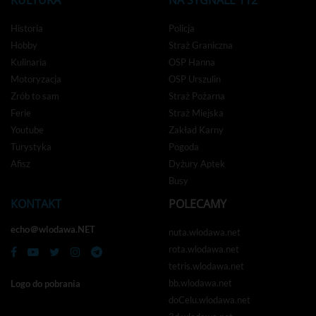
Historia
Policja
Hobby
Straż Graniczna
Kulinaria
OSP Hanna
Motoryzacja
OSP Urszulin
Zrób to sam
Straż Pożarna
Ferie
Straż Miejska
Youtube
Zakład Karny
Turystyka
Pogoda
Afisz
Dyżury Aptek
Busy
KONTAKT
POLECAMY
echo＠wlodawa.NET
nuta.wlodawa.net
rota.wlodawa.net
tetris.wlodawa.net
bb.wlodawa.net
Logo do pobrania
doCelu.wlodawa.net