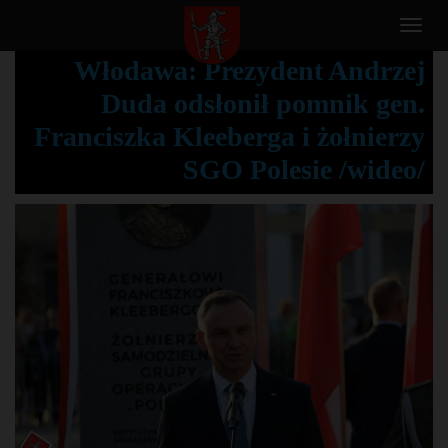
T
o
Włodawa: Prezydent Andrzej
g
Duda odsłonił pomnik gen.
g
l
Franciszka Kleeberga i żołnierzy
e
SGO Polesie /wideo/
n
a
v
i
g
a
t
i
o
n