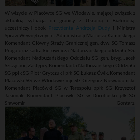
W wizycie w Placówce SG we Włodawie, mającej związek z
aktualną sytuacją na granicy z Ukrainą i Białorusią,
uczestniczyli obok
Prezydenta Andrzeja Dudy
i Ministra
Spraw Wewnętrznych i Administracji Mariusza Kamińskiego
Komendant Główny Straży Granicznej gen. dyw. SG Tomasz
Praga oraz kadra kierownicza Nadbużańskiego oddziału SG:
Komendant Nadbużańskiego Oddziału SG gen. bryg. Jacek
Szcząchor, Zastępcy Komendanta Nadbużańskiego Oddziału
SG ppłk SG Piotr Grytczuk i płk SG Łukasz Ćwik, Komendant
Placówki SG we Włodawie mjr SG Grzegorz Niewiadomski,
Komendant Placówki SG w Terespolu ppłk SG Krzysztof
Jakimiak, Komendant Placówki SG w Dorohusku płk SG
Sławomir Gontarz.