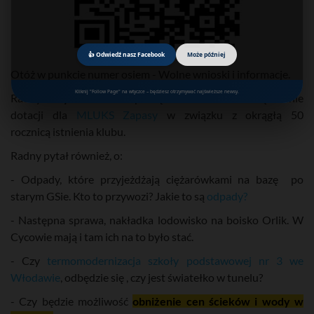
👍 Odwiedź nasz Facebook
Może później
Otóż w punkcie numer osiem - Wolne wnioski i informacje.
Kliknij "Follow Page" na wtyczce – będziesz otrzymywać najświeższe newsy.
Radny
Krzysztof Flis
rozpoczął od wniosku na zwiększenie
dotacji dla
MLUKS Zapasy
w związku z okrągłą 50
rocznicą istnienia klubu.
Radny pytał również, o:
- Odpady, które przyjeżdżają ciężarówkami na bazę po
starym GSie. Kto to przywozi? Jakie to są
odpady?
- Następna sprawa, nakładka lodowisko na boisko Orlik. W
Cycowie mają i tam ich na to było stać.
- Czy
termomodernizacja szkoły podstawowej nr 3 we
Włodawie
, odbędzie się , czy jest światełko w tunelu?
- Czy będzie możliwość
obniżenie cen ścieków i wody w