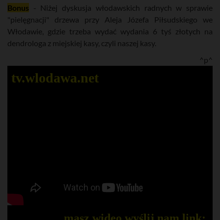
Bonus
- Niżej dyskusja włodawskich radnych w sprawie
"pielęgnacji" drzewa przy Aleja Józefa Piłsudskiego we
Włodawie, gdzie trzeba wydać wydania 6 tyś złotych na
dendrologa z miejskiej kasy, czyli naszej kasy.
^p^
tv.wlodawa.net
masz wideo wyślij nam link:.