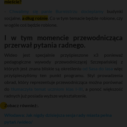
mieście?
-
Chwalimy się panie Burmistrzu docieplamy
budynki
socjalne,
a dług rośnie
. Co w tym temacie będzie robione, czy
w ogóle coś będzie robione.
I w tym momencie przewodnicząca
przerwał pytania radnego.
Wideo jest specjalnie przyśpieszone x3 ponieważ
pedagogiczne wywody przewodniczącej Szczepańskiej z
których jest znana bliskie są określeniu
od Sasa do lasa
więc
przyśpieszyliśmy ten punkt programu. Styl prowadzenia
obrad, który reprezentuje przewodnicząca można porównać
do
tłumaczyła temat uczniom klas I-III
, a ponoć większość
radnych już posiada wyższe wykształcenie.
Zobacz również:.
Włodawa: Jak nigdy dzisiejsza sesja rady miasta pełna
pytań /wideo/