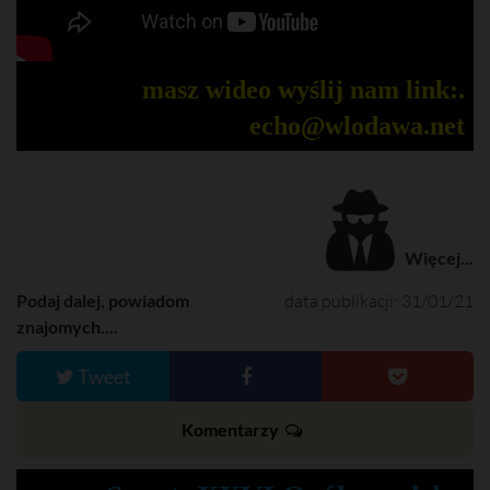
masz wideo wyślij nam link:.
echo@wlodawa.net
Więcej...
Podaj dalej, powiadom
data publikacji: 31/01/21
znajomych....
Tweet
Komentarzy