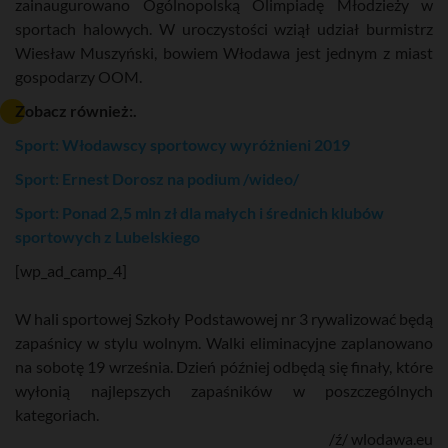
zainaugurowano Ogólnopolską Olimpiadę Młodzieży w
sportach halowych. W uroczystości wziął udział burmistrz
Wiesław Muszyński, bowiem Włodawa jest jednym z miast
gospodarzy OOM.
Zobacz również:.
Sport: Włodawscy sportowcy wyróżnieni 2019
Sport: Ernest Dorosz na podium /wideo/
Sport: Ponad 2,5 mln zł dla małych i średnich klubów
sportowych z Lubelskiego
[wp_ad_camp_4]
W hali sportowej Szkoły Podstawowej nr 3 rywalizować będą
zapaśnicy w stylu wolnym. Walki eliminacyjne zaplanowano
na sobotę 19 września. Dzień później odbędą się finały, które
wyłonią najlepszych zapaśników w poszczególnych
kategoriach.
/ź/ wlodawa.eu