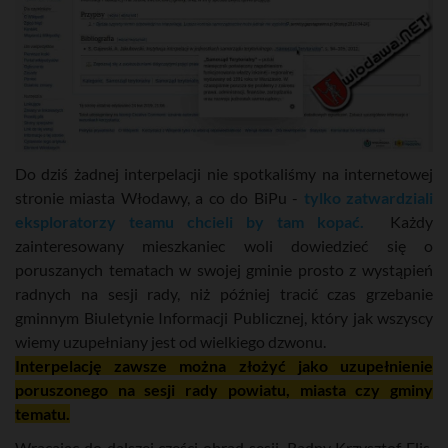
Do dziś żadnej interpelacji nie spotkaliśmy na internetowej
stronie miasta Włodawy, a co do BiPu -
tylko zatwardziali
eksploratorzy teamu chcieli by tam kopać.
Każdy
zainteresowany mieszkaniec woli dowiedzieć się o
poruszanych tematach w swojej gminie prosto z wystąpień
radnych na sesji rady, niż później tracić czas grzebanie
gminnym Biuletynie Informacji Publicznej, który jak wszyscy
wiemy uzupełniany jest od wielkiego dzwonu.
Interpelację zawsze można złożyć jako uzupełnienie
poruszonego na sesji rady powiatu, miasta czy gminy
tematu.
Wracając do dalszej części obrad sesji. Radny Krzysztof Flis,