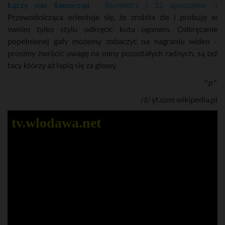
Łączy nas Samorząd
- Burmistrz i 12 apostołów :)
Przewodnicząca orientuje się, że zrobiła źle i próbuję w
swoim tylko stylu odkręcić kota ogonem. Odkręcanie
popełnionej gafy możemy zobaczyć na nagraniu wideo -
prosimy zwrócić uwagę na miny pozostałych radnych, są też
tacy którzy aż łapią się za głowy.
^p^
/ź/ yt.com wikipedia.pl
tv.wlodawa.net