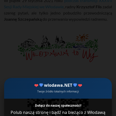
W piątek 29 stycznia 2021 roku
podczas transmisji XXXVII
Sesji Rady Miejskiej we Włodawie
, radny
Krzysztof Flis
zadał
szereg pytań, ale tylko jedno pobudziło przewodniczącą
Joannę Szczepańską
do przerwania wypowiedzi radnemu.
❤️
💙
wlodawa.NET
💙
❤️
Twoje źródło lokalnych informacji
Dołącz do naszej społeczności!
Polub naszą stronę i bądź na bieżąco z Włodawą