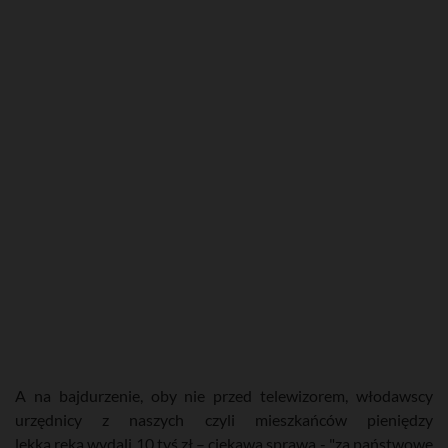
A na bajdurzenie, oby nie przed telewizorem,
włodawscy
urzędnicy z naszych czyli mieszkańców pieniędzy
lekką ręką wydali 10 tyś zł
– ciekawa sprawa - "za państwowe