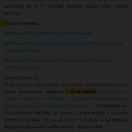
pieniądze to ja Ci Monika wszytko kupie, tylko załatw
fakturę."
Zobacz również:.
Włodawa: Afera śmieciowa we Włodawie
Włodawa: Problem psich kup powraca i podnosi ciśnienie
w mieście /wideo/
Włodawa: 14 mln złotych na modernizacje miejskiej
kotłowni /wideo/
[wp_ad_camp_4]
A my już dziś zapraszamy wszystkich zainteresowanych na
przed premierową prelekcję
i to za darmo
,
na ponad 12
filmów Fundacji W Podróży z Grodzicka Mazowieckiego,
które znajdują się w serwisie Youtube.com
– Pamiętajcie my
to zrobiliśmy dla Was za darmo ?, a oni wydali z naszych
pieniędzy prawie 10 tyś zł, które wylądują w
Grodzisku
Mazowieckim
, a nie we Włodawie –
Brawo ONI!