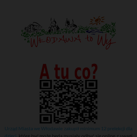
Urząd Miasta we Włodawie zakupił minimum 12 prelekcji dla
dzieci
, które być może będą musiały odbyć się online z uwagi