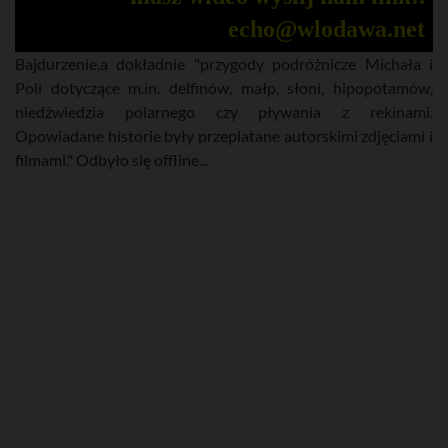
echo@wlodawa.net
Bajdurzenie,a dokładnie "przygody podróżnicze Michała i
Poli dotyczące m.in. delfinów, małp, słoni, hipopotamów,
niedźwiedzia polarnego czy pływania z rekinami.
Opowiadane historie były przeplatane autorskimi zdjęciami i
filmami." Odbyło się offline...