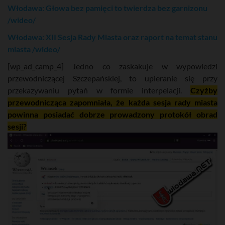
Włodawa: Głowa bez pamięci to twierdza bez garnizonu
/wideo/
Włodawa: XII Sesja Rady Miasta oraz raport na temat stanu
miasta /wideo/
[wp_ad_camp_4] Jedno co zaskakuje w wypowiedzi
przewodniczącej Szczepańskiej, to upieranie się przy
przekazywaniu pytań w formie interpelacji.
Czyżby
przewodnicząca zapomniała, że każda sesja rady miasta
powinna posiadać dobrze prowadzony protokół obrad
sesji?