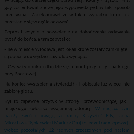
gdy zorientował się że jego wypowiedz jest w taki sposób
przerwana. Zadeklarował, że w takim wypadku to on już
przestanie się w ogóle odzywać.
Poprosił jedynie o pozwolenie na dokończenie zadawania
pytań do końca, a tam zapytał o:
- Ile w mieście Włodawa jest lokali które zostały zamknięte i
są obecnie do wydzierżawić lub wynająć.
- Czy w tym roku odbędzie się remont przy ulicy i parkingu
przy Pocztowej.
Na koniec wystąpienia stwierdził - I obiecuję już więcej nie
zabiorę głosu.
Był to zapewne przytyk w stronę przewodniczącej jak i
miejskiego kółeczka wzajemnej adoracji.
W miejscu tym
należy zwrócić uwagę, że radny Krzysztof Flis, radna
Mirosława Dynkiewicz i Mariusz Czuj to jedyni radni opozycji
wobec pozostałych 12 radnych zrzeszonych pod hasłem