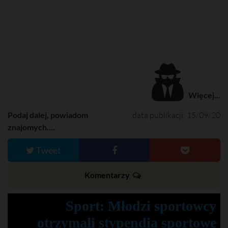
Więcej...
Podaj dalej, powiadom
data publikacji: 15/09/20
znajomych....
Tweet
Komentarzy
Sport: Młodzi sportowcy
otrzymali stypendia sportowe