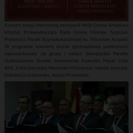
Koncert swoją obecnością zaszczycili Wójt Gminy Arkadiusz
Misztal, Przewodnicząca Rady Gminy Monika Tyszczuk,
Proboszcz Parafii Rzymskokatolickiej ks. Mirosław Krupski.
W programie koncertu licznie zgromadzonej publiczności
zaprezentowały się grupy i soliści: Sławatyckie Perełki,
Nadbużańskie Słowiki, Sławatyckie Emerytki, Męski Chór
AVE, Zofia Gierulska, Weronika Michalczuk, Izabela Jaszczuk,
Elżbieta Gruszkowska, Janusz Pruniewicz.