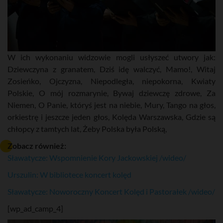
W ich wykonaniu widzowie mogli usłyszeć utwory jak:
Dziewczyna z granatem, Dziś idę walczyć, Mamo!, Witaj
Zosieńko, Ojczyzna, Niepodległa, niepokorna, Kwiaty
Polskie, O mój rozmarynie, Bywaj dziewczę zdrowe, Za
Niemen, O Panie, któryś jest na niebie, Mury, Tango na głos,
orkiestrę i jeszcze jeden głos, Kolęda Warszawska, Gdzie są
chłopcy z tamtych lat, Żeby Polska była Polską,
Zobacz również:
Sławatycze: Wspomnienie Kory Jackowskiej /wideo/
Urszulin: W bibliotece koncert kolęd
Sławatycze: Noworoczny Koncert Kolęd i Pastorałek /wideo/
[wp_ad_camp_4]