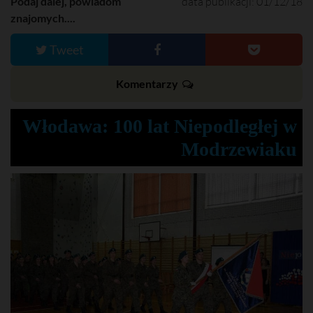
Podaj dalej, powiadom
data publikacji: 01/12/18
znajomych....
Tweet
Komentarzy
Włodawa: 100 lat Niepodległej w
Modrzewiaku