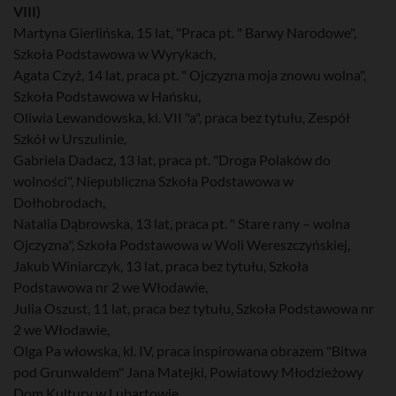
VIII)
Martyna Gierlińska, 15 lat, "Praca pt. " Barwy Narodowe",
Szkoła Podstawowa w Wyrykach,
Agata Czyż, 14 lat, praca pt. " Ojczyzna moja znowu wolna",
Szkoła Podstawowa w Hańsku,
Oliwia Lewandowska, kl. VII "a", praca bez tytułu, Zespół
Szkół w Urszulinie,
Gabriela Dadacz, 13 lat, praca pt. "Droga Polaków do
wolności", Niepubliczna Szkoła Podstawowa w
Dołhobrodach,
Natalia Dąbrowska, 13 lat, praca pt. " Stare rany – wolna
Ojczyzna", Szkoła Podstawowa w Woli Wereszczyńskiej,
Jakub Winiarczyk, 13 lat, praca bez tytułu, Szkoła
Podstawowa nr 2 we Włodawie,
Julia Oszust, 11 lat, praca bez tytułu, Szkoła Podstawowa nr
2 we Włodawie,
Olga Pa włowska, kl. IV, praca inspirowana obrazem "Bitwa
pod Grunwaldem" Jana Matejki, Powiatowy Młodzieżowy
Dom Kultury w Lubartowie,