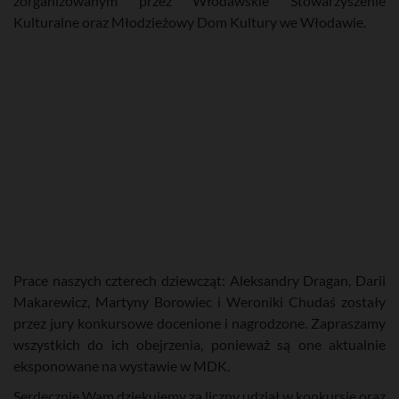
zorganizowanym przez Włodawskie Stowarzyszenie
Kulturalne oraz Młodzieżowy Dom Kultury we Włodawie.
Prace naszych czterech dziewcząt: Aleksandry Dragan, Darii
Makarewicz, Martyny Borowiec i Weroniki Chudaś zostały
przez jury konkursowe docenione i nagrodzone. Zapraszamy
wszystkich do ich obejrzenia, ponieważ są one aktualnie
eksponowane na wystawie w MDK.
Serdecznie Wam dziękujemy za liczny udział w konkursie oraz