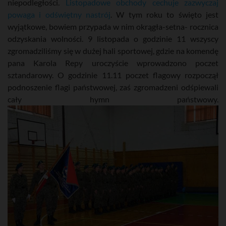
niepodległości.
Listopadowe obchody cechuje zazwyczaj
powaga i odświętny nastrój
. W tym roku to święto jest
wyjątkowe, bowiem przypada w nim okrągła-setna- rocznica
odzyskania wolności. 9 listopada o godzinie 11 wszyscy
zgromadziliśmy się w dużej hali sportowej, gdzie na komendę
pana Karola Repy uroczyście wprowadzono poczet
sztandarowy. O godzinie 11.11 poczet flagowy rozpoczął
podnoszenie flagi państwowej, zaś zgromadzeni odśpiewali
cały hymn państwowy.