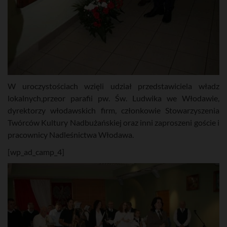
W uroczystościach wzięli udział przedstawiciela władz
lokalnych,przeor parafii pw. Św. Ludwika we Włodawie,
dyrektorzy włodawskich firm, członkowie Stowarzyszenia
Twórców Kultury Nadbużańskiej oraz inni zaproszeni goście i
pracownicy Nadleśnictwa Włodawa.
[wp_ad_camp_4]