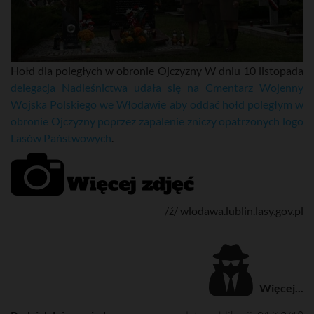
Hołd dla poległych w obronie Ojczyzny W dniu 10 listopada
delegacja Nadleśnictwa udała się na Cmentarz Wojenny
Wojska Polskiego we Włodawie aby oddać hołd poległym w
obronie Ojczyzny poprzez zapalenie zniczy opatrzonych logo
Lasów Państwowych
.
/ź/ wlodawa.lublin.lasy.gov.pl
Więcej...