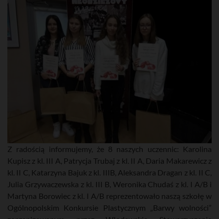
Z radością informujemy, że 8 naszych uczennic: Karolina
Kupisz z kl. III A, Patrycja Trubaj z kl. II A, Daria Makarewicz z
kl. II C, Katarzyna Bajuk z kl. IIIB, Aleksandra Dragan z kl. II C,
Julia Grzywaczewska z kl. III B, Weronika Chudaś z kl. I A/B i
Martyna Borowiec z kl. I A/B reprezentowało naszą szkołę w
Ogólnopolskim Konkursie Plastycznym „Barwy wolności”