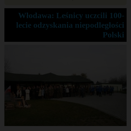
Włodawa: Leśnicy uczcili 100-
lecie odzyskania niepodległości
Polski